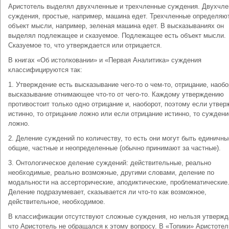
Аристотель выделял двухчленные и трехчленные суждения. Двухчл
суждения, простые, например, машина едет. Трехчленные определяю
объект мысли, например, зеленая машина едет. В высказываниях он
выделял подлежащее и сказуемое. Подлежащее есть объект мысли.
Сказуемое то, что утверждается или отрицается.
В книгах «Об истолковании» и «Первая Аналитика» суждения
классифицируются так:
1. Утверждение есть высказывание чего-то о чем-то, отрицание, наобо
высказывание отнимающее что-то от чего-то. Каждому утверждению
противостоит только одно отрицание и, наоборот, поэтому если утве
истинно, то отрицание ложно или если отрицание истинно, то суждени
ложно.
2. Деление суждений по количеству, то есть они могут быть единичны
общие, частные и неопределенные (обычно принимают за частные).
3. Онтологическое деление суждений: действительные, реально
необходимые, реально возможные, другими словами, деление по
модальности на ассерторические, аподиктические, проблематические
Деление подразумевает, сказывается ли что-то как возможное,
действительное, необходимое.
В классификации отсутствуют сложные суждения, но нельзя утвержд
что Аристотель не обращался к этому вопросу. В «Топики» Аристотел