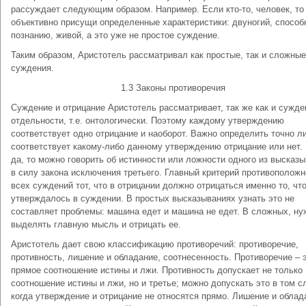
рассуждает следующим образом. Например. Если кто-то, человек, то
объективно присущи определенные характеристики: двуногий, способ
познанию, живой, а это уже не простое суждение.
Таким образом, Аристотель рассматривал как простые, так и сложные
суждения.
1.3 Законы противоречия
Суждение и отрицание Аристотель рассматривает, так же как и сужде
отдельности, т.е. онтологически. Поэтому каждому утверждению
соответствует одно отрицание и наоборот. Важно определить точно л
соответствует какому-либо данному утверждению отрицание или нет.
да, то можно говорить об истинности или ложности одного из высказ
в силу закона исключения третьего. Главный критерий противоположн
всех суждений тот, что в отрицании должно отрицаться именно то, чт
утверждалось в суждении. В простых высказываниях узнать это не
составляет проблемы: машина едет и машина не едет. В сложных, ну
выделять главную мысль и отрицать ее.
Аристотель дает свою классификацию противоречий: противоречие,
противность, лишение и обладание, соотнесенность. Противоречие – 
прямое соотношение истины и лжи. Противность допускает не только
соотношение истины и лжи, но и третье; можно допускать это в том с
когда утверждение и отрицание не относятся прямо. Лишение и облад