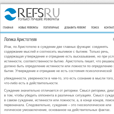
ГЛАВНАЯ
НОВЫЕ РЕФЕРАТЫ
ПОПУЛЯРНЫЕ
ДОБАВИТЬ РЕФЕРАТ
ПОИСК
КОНТАК
Логика Аристотеля
Итак, по Аристотелю в суждении две главных функции: соединять
содержание мыслей и соотносить мылимое с бытием. Только речь,
содержащая утверждение и отрицание есть высказывание, но при усл
истинности, соответственности бытию. Аристотель пишет, что реша
должно быть определение истинности или ложности по определению 
бытии. Утверждение и отрицание не есть состояния психологической
убежденности, уверенности в чем-то, это есть сознание в мысли того,
что-либо есть в действительности.
Суждение значительно отличается от риторики. Смысл риторики, диа
в том, чтобы убедить оппонента в различных ситуациях. Смысл сужд
в самом суждении, истинности или ложности, а, в конце концов, поис
первоначала. Следовательно, суждение – это гносеологическое или
логическое умозаключение, основанное на действительных фактах.