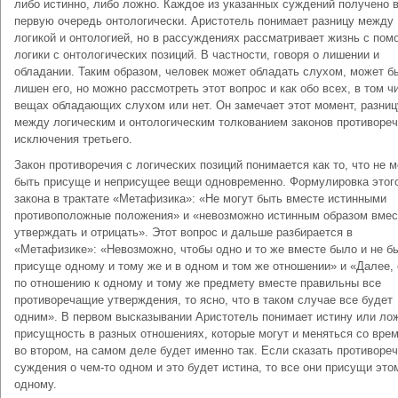
либо истинно, либо ложно. Каждое из указанных суждений получено 
первую очередь онтологически. Аристотель понимает разницу между
логикой и онтологией, но в рассуждениях рассматривает жизнь с по
логики с онтологических позиций. В частности, говоря о лишении и
обладании. Таким образом, человек может обладать слухом, может б
лишен его, но можно рассмотреть этот вопрос и как обо всех, в том ч
вещах обладающих слухом или нет. Он замечает этот момент, разниц
между логическим и онтологическим толкованием законов противореч
исключения третьего.
Закон противоречия с логических позиций понимается как то, что не 
быть присуще и неприсущее вещи одновременно. Формулировка этог
закона в трактате «Метафизика»: «Не могут быть вместе истинными
противоположные положения» и «невозможно истинным образом вмес
утверждать и отрицать». Этот вопрос и дальше разбирается в
«Метафизике»: «Невозможно, чтобы одно и то же вместе было и не б
присуще одному и тому же и в одном и том же отношении» и «Далее,
по отношению к одному и тому же предмету вместе правильны все
противоречащие утверждения, то ясно, что в таком случае все будет
одним». В первом высказывании Аристотель понимает истину или лож
присущность в разных отношениях, которые могут и меняться со вре
во втором, на самом деле будет именно так. Если сказать противоре
суждения о чем-то одном и это будет истина, то все они присущи это
одному.