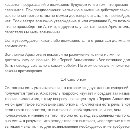
касается предсказаний о возможном будущем или о том, что должно
свершится. При предположении чего-либо в бытии не действует закон
исключения третьего: мы не можем достоверно знать, что произойдет,
нет. Если завтра возможно утверждение А или отрицание Б, то возмо
что не произойдет ни А, ни Б, в другом случае, как пишет Аристотель
перестало бы быть возможным.
Если утверждается какая-либо возможность, то отрицаться должна и
возможность.
Вся логика Аристотеля покоится на различение истины и лжи по
достаточному основанию. Из «Первой Аналитики»: «Все истинное до
быть повсюду согласно с самим собой». На этом основаны и покоятс
законы противоречия.
1.4 Силлогизм
Силлогизм есть умозаключение, в котором из двух данных суждений
получается третье. Аристотель подробно изучает и создает так назы
теорию силлогизма, этому вопросу посвящен труд «Первая Аналитик
же он дает такое толкование силлогизма: «Силлогизм есть речь, в ко
если нечто полагается, то вытекает с необходимостью иное, чем
положенное, и именно из того, что оно есть; под выражением «из того,
оно есть» я разумею, что вследствие его вытекает, «вследствие же е
вытекает» значит, что для возникновения необходимости не требуетс