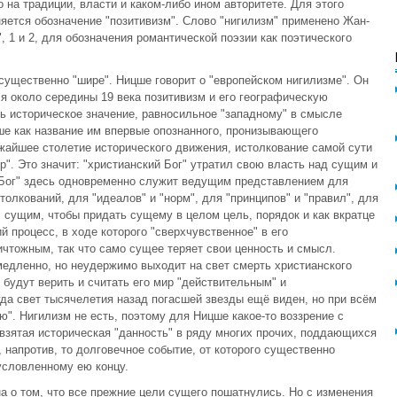
 на традиции, власти и каком-либо ином авторитете. Для этого
яется обозначение "позитивизм". Слово "нигилизм" применено Жан-
, 1 и 2, для обозначения романтической поэзии как поэтического
существенно "шире". Ницше говорит о "европейском нигилизме". Он
 около середины 19 века позитивизм и его географическую
сь историческое значение, равносильное "западному" в смысле
ше как название им впервые опознанного, пронизывающего
айшее столетие исторического движения, истолкование самой сути
ер". Это значит: "христианский Бог" утратил свою власть над сущим и
 Бог" здесь одновременно служит ведущим представлением для
олкований, для "идеалов" и "норм", для "принципов" и "правил", для
" сущим, чтобы придать сущему в целом цель, порядок и как вкратце
й процесс, в ходе которого "сверхчувственное" в его
чтожным, так что само сущее теряет свои ценность и смысл.
медленно, но неудержимо выходит на свет смерть христианского
 будут верить и считать его мир "действительным" и
гда свет тысячелетия назад погасшей звезды ещё виден, но при всём
". Нигилизм не есть, поэтому для Ницше какое-то воззрение с
 взятая историческая "данность" в ряду многих прочих, поддающихся
 напротив, то долговечное событие, от которого существенно
условленному ею концу.
а о том, что все прежние цели сущего пошатнулись. Но с изменения