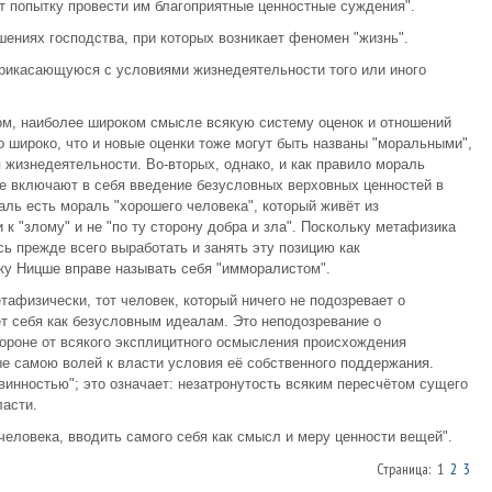
т попытку провести им благоприятные ценностные суждения".
шениях господства, при которых возникает феномен "жизнь".
прикасающуюся с условиями жизнедеятельности того или иного
ом, наиболее широком смысле всякую систему оценок и отношений
 широко, что и новые оценки тоже могут быть названы "моральными",
 жизнедеятельности. Во-вторых, однако, и как правило мораль
рые включают в себя введение безусловных верховных ценностей в
аль есть мораль "хорошего человека", который живёт из
к "злому" и не "по ту сторону добра и зла". Поскольку метафизика
сь прежде всего выработать и занять эту позицию как
у Ницше вправе называть себя "имморалистом".
тафизически, тот человек, который ничего не подозревает о
т себя как безусловным идеалам. Это неподозревание о
ороне от всякого эксплицитного осмысления происхождения
ые самою волей к власти условия её собственного поддержания.
винностью"; это означает: незатронутость всяким пересчётом сущего
ласти.
человека, вводить самого себя как смысл и меру ценности вещей".
Страница: 1
2
3