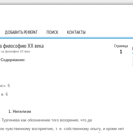
ДОБАВИТЬ РЕФЕРАТ
ПОИСК
КОНТАКТЫ
на философию ХХ века
Страница
1
 на философию ХХ века
Содержание:
с». 5
в. 6
1. Нигилизм
Тургенева как обозначение того воззрения, что де
е чувственному восприятию, т. е. собственному опыту, и кроме нет