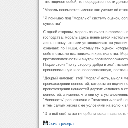
тяготящиеся собой, то посредственности делаю
"Мораль понимается именно как учение об отно
"Я понимаю под "моралью" систему оценок, со
существа".
С одной стороны, мораль означает в формальн
господства; мораль здесь понимается настолько
лишь потому, что ими устанавливаются условия
означает, по Ницше, систему тех оценок, кото
себе в смысле платонизма и христианства. Мор
противоположности и внутри противоположности 
Ницше стоит "по ту сторону добра и зла", пытая
принципиальную и основополагающую, постольк
"Добрый человек" этой "морали" есть, мысля ме
происхождении ценностей, которым он подчиняе
происхождении ценностей держит человека в ст
ценностей: а именно, что они суть установленн
"Наивность" равнозначна с "психологической не
и тем самым жизни с её условиями на волю к в
"Это всё ещё та же гиперболическая наивность 
Скачать реферат