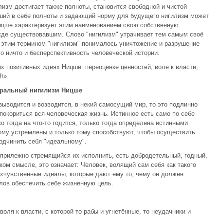
изм достигает также полноты, становится свободной и чистой
гший в себе полноты и задающий норму для будущего нигилизм может
Ницше характеризует этим наименованием свою собственную
ежде существовавшим. Слово "нигилизм" утрачивает тем самым своё
д этим термином "нигилизм" понималось уничтожение и разрушение
о ничто и бесперспективность человеческой истории.
х позитивных идеях Ницше: переоценке ценностей, воле к власти,
t».
оральный нигилизм Ницше
 выводится и возводится, в некий самосущий мир, то это подлинно
покориться вся человеческая жизнь. Истинное есть само по себе
 тогда на что-то годится, только тогда определена истинными
тому устремлены и только тому способствуют, чтобы осуществить
одчинить себя "идеальному".
прилежно стремящийся их исполнить, есть добродетельный, годный,
ком смысле, это означает: Человек, волящий сам себя как такого
рхчувственные идеалы, которые дают ему то, чему он должен
лов обеспечить себе жизненную цель.
оля к власти, с которой то рабы и угнетённые, то неудачники и