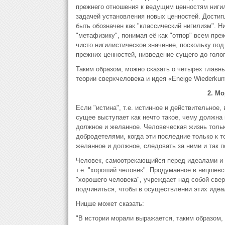
прежнего отношения к ведущим ценностям нигил
задачей установления новых ценностей. Дости
быть обозначен как "классический нигилизм". 
"метафизику", понимая её как "отпор" всем пр
чисто нигилистическое значение, поскольку по
прежних ценностей, низведение сущего до голог
Таким образом, можно сказать о четырех главны
теории сверхчело­века и идея «Eneige Wiederkunf
2. М
Если "истина", т.е. истинное и действительное,
сущее выступает как нечто такое, чему должна 
должное и желанное. Человеческая жизнь только
добродетелями, когда эти последние только к 
желанное и должное, следовать за ними и так п
Человек, самоотрекающийся перед идеалами и 
т.е. "хороший человек". Продуманное в ницшевс
"хорошего человека", учреждает над собой све
подчиниться, чтобы в осуществлении этих идеа
Ницше может сказать:
"В истории морали выражается, таким образом, в