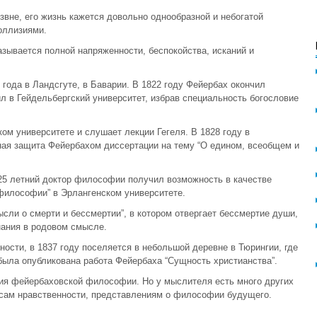
извне, его жизнь кажется довольно однообразной и небогатой
оллизиями.
казывается полной напряженности, беспокойства, исканий и
года в Ландсгуте, в Баварии. В 1822 году Фейербах окончил
 в Гейдельбергский университет, избрав специальность богословие
ом университете и слушает лекции Гегеля. В 1828 году в
ная защита Фейербахом диссертации на тему “О едином, всеобщем и
5 летний доктор философии получил возможность в качестве
 философии” в Эрлангенском университете.
сли о смерти и бессмертии”, в котором отвергает бессмертие души,
нания в родовом смысле.
ости, в 1837 году поселяется в небольшой деревне в Тюрингии, где
 была опубликована работа Фейербаха “Сущность христианства”.
ия фейербаховской философии. Но у мыслителя есть много других
сам нравственности, представлениям о философии будущего.