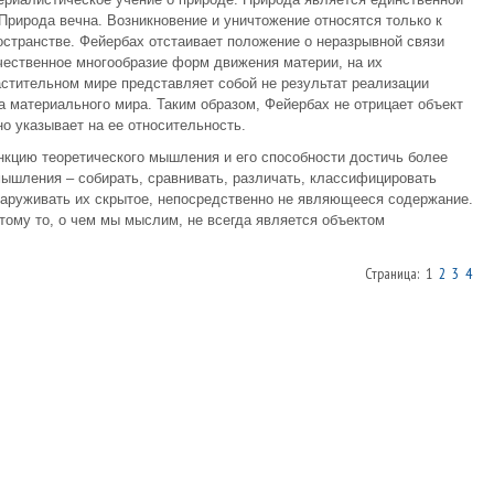
Природа вечна. Возникновение и уничтожение относятся только к
странстве. Фейербах отстаивает положение о неразрывной связи
ачественное многообразие форм движения материи, на их
стительном мире представляет собой не результат реализации
а материального мира. Таким образом, Фейербах не отрицает объект
о указывает на ее относительность.
кцию теоретического мышления и его способности достичь более
мышления – собирать, сравнивать, различать, классифицировать
наруживать их скрытое, непосредственно не являющееся содержание.
ому то, о чем мы мыслим, не всегда является объектом
Страница: 1
2
3
4