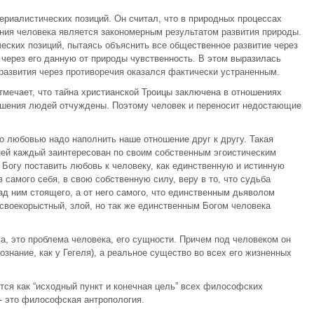
риалистических позиций. Он считал, что в природных процессах
ния человека является закономерным результатом развития природы.
ских позиций, пытаясь объяснить все общественное развитие через
через его данную от природы чувственность. В этом выразилась
 развития через противоречия оказался фактически устраненным.
тмечает, что тайна христианской Троицы заключена в отношениях
ошения людей отчуждены. Поэтому человек и переносит недостающие
 любовью надо наполнить наше отношение друг к другу. Такая
ней каждый заинтересован по своим собственным эгоистическим
огу поставить любовь к человеку, как единственную и истинную
в самого себя, в свою собственную силу, веру в то, что судьба
над ним стоящего, а от него самого, что единственным дьяволом
 своекорыстный, злой, но так же единственным Богом человека
а, это проблема человека, его сущности. Причем под человеком он
ознание, как у Гегеля), а реальное существо во всех его жизненных
ся как “исходный пункт и конечная цель” всех философских
 это философская антропология.