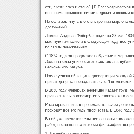
сти, среди слез и стона”. [1] Рассматриваемая 
внешними происшествиями и драматическими к
Но если заглянуть в его внутренний мир, она о
достижений.
Людвиг Андреас Фейербах родился 28 мая 1804 
местную гимназию и в следующем году поступил
по своим побуждениям.
С 1824 года он продолжает обучение в Берлинск
Эрлангенском университете состоялась публич
бесконечном разуме”.
После успешной защиты диссертации молодой 2
приват-доцента преподавать курс “Гегелевской
В 1830 году Фейербах анонимно издает труд “Мы
признает только бессмертие человеческого соз
Разочаровавшись в преподавательской деятельн
проходят все его годы творчества. В 1848 году
В ней уже представлены все основные положен
работ, посвященных истории философии, вопро
1. Фейербах о человеке