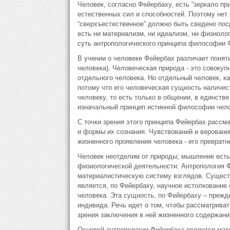
Человек, согласно Фейербаху, есть “зеркало пр
естественных сил и способностей. Поэтому нет
“сверхъестественное” должно быть сведено поср
есть ни материализм, ни идеализм, ни физиологи
суть антропологического принципа философии 
В учении о человеке Фейербах различает поняти
человека). Человеческая природа - это совокуп
отдельного человека. Но отдельный человек, ка
потому что его человеческая сущность наличест
человеку, то есть только в общении, в единств
изначальный принцип истинной философии чело
С точки зрения этого принципа Фейербах рассм
и формы их сознания. Чувствований и верован
жизненного проявления человека - его преврат
Человек неотделим от природы; мышление есть
физиологической деятельности. Антропология Ф
материалистическую систему взглядов. Сущест
является, по Фейербаху, научное истолкование
человека. Эта сущность, по Фейербаху – прежд
индивида. Речь идет о том, чтобы рассматрива
зрения заключения в ней жизненного содержани
Основой антропологии Фейербаха является мат