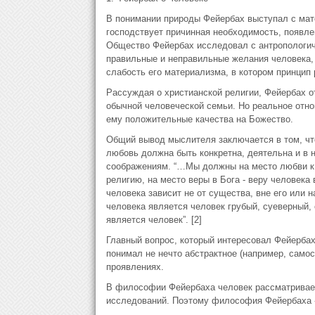
В понимании природы Фейербах выступал с мате
господствует причинная необходимость, появле
Общество Фейербах исследовал с антропологиче
правильные и неправильные желания человека, 
слабость его материализма, в котором принцип
Рассуждая о христианской религии, Фейербах о
обычной человеческой семьи. Но реальное отн
ему положительные качества на Божество.
Общий вывод мыслителя заключается в том, что
любовь должна быть конкретна, деятельна и в 
соображениям. “…Мы должны на место любви к Б
религию, на место веры в Бога - веру человека 
человека зависит не от существа, вне его или 
человека является человек грубый, суеверный,
является человек”. [2]
Главный вопрос, который интересовал Фейербах
понимал не нечто абстрактное (например, самос
проявлениях.
В философии Фейербаха человек рассматривает
исследований. Поэтому философия Фейербаха -