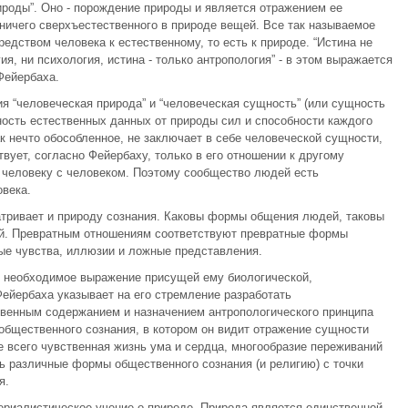
ироды”. Оно - порождение природы и является отражением ее
 ничего сверхъестественного в природе вещей. Все так называемое
едством человека к естественному, то есть к природе. “Истина не
я, ни психология, истина - только антропология” - в этом выражается
Фейербаха.
я “человеческая природа” и “человеческая сущность” (или сущность
ность естественных данных от природы сил и способности каждого
к нечто обособленное, не заключает в себе человеческой сущности,
вует, согласно Фейербаху, только в его отношении к другому
е человеку с человеком. Поэтому сообщество людей есть
века.
атривает и природу сознания. Каковы формы общения людей, таковы
ий. Превратным отношениям соответствуют превратные формы
ные чувства, иллюзии и ложные представления.
 необходимое выражение присущей ему биологической,
ейербаха указывает на его стремление разработать
венным содержанием и назначением антропологического принципа
 общественного сознания, в котором он видит отражение сущности
е всего чувственная жизнь ума и сердца, многообразие переживаний
ть различные формы общественного сознания (и религию) с точки
я.
ериалистическое учение о природе. Природа является единственной