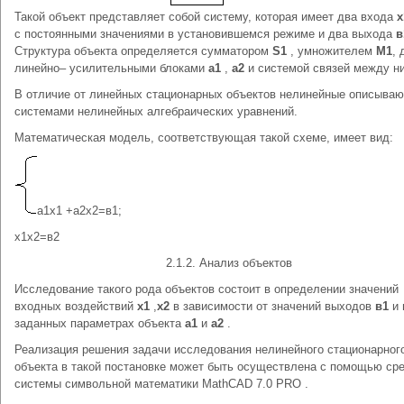
Такой объект представляет собой систему, которая имеет два входа
х
с постоянными значениями в установившемся режиме и два выхода
Структура объекта определяется сумматором
S1
, умножителем
М1
,
линейно– усилительными блоками
а1
,
а2
и системой связей между н
В отличие от линейных стационарных объектов нелинейные описываю
системами нелинейных алгебраических уравнений.
Математическая модель, соответствующая такой схеме, имеет вид:
а1х1 +а2х2=в1;
х1х2=в2
2.1.2. Анализ объектов
Исследование такого рода объектов состоит в определении значений
входных воздействий
х1
,
х2
в зависимости от значений выходов
в1
и
заданных параметрах объекта
а1
и
а2
.
Реализация решения задачи исследования нелинейного стационарног
объекта в такой постановке может быть осуществлена с помощью ср
системы символьной математики MathCAD 7.0 PRO .