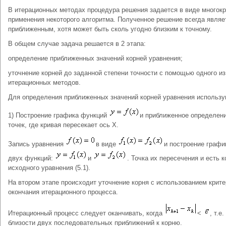
В итерационных методах процедура решения задается в виде многокр
применения некоторого алгоритма. Полученное решение всегда являе
приближенным, хотя может быть сколь угодно близким к точному.
В общем случае задача решается в 2 этапа:
определение приближенных значений корней уравнения;
уточнение корней до заданной степени точности с помощью одного из
итерационных методов.
Для определения приближенных значений корней уравнения использу
1) Построение графика функций
и приближенное определен
точек, где кривая пересекает ось Х.
Запись уравнения
в виде
и построение графи
двух функций:
и
. Точка их пересечения и есть 
исходного уравнения (5.1).
На втором этапе происходит уточнение корня с использованием крит
окончания итерационного процесса.
Итерационный процесс следует оканчивать, когда
<
, т.е.
близости двух последовательных приближений к корню.