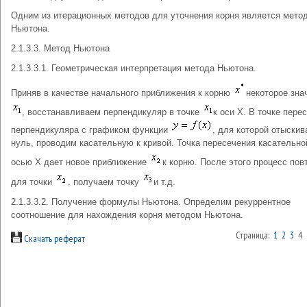
Одним из итерационных методов для уточнения корня является мето
Ньютона.
2.1.3.3. Метод Ньютона
2.1.3.3.1. Геометрическая интерпретация метода Ньютона.
Приняв в качестве начального приближения к корню
некоторое зна
, восстанавливаем перпендикуляр в точке
к оси Х. В точке пере
перпендикуляра с графиком функции
, для которой отыскив
нуль, проводим касательную к кривой. Точка пересечения касательно
осью Х дает новое приближение
к корню. После этого процесс пов
для точки
, получаем точку
и т.д.
2.1.3.3.2. Получение формулы Ньютона. Определим рекуррентное
соотношение для нахождения корня методом Ньютона.
Страница:
1
2
3
4
Скачать реферат