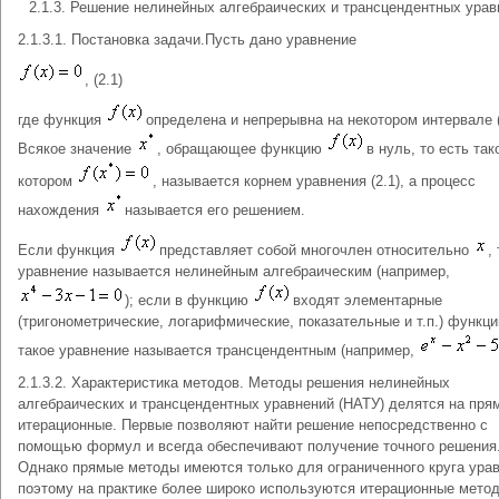
2.1.3. Решение нелинейных алгебраических и трансцендентных урав
2.1.3.1. Постановка задачи.Пусть дано уравнение
, (2.1)
где функция
определена и непрерывна на некотором интервале (
Всякое значение
, обращающее функцию
в нуль, то есть так
котором
, называется корнем уравнения (2.1), а процесс
нахождения
называется его решением.
Если функция
представляет собой многочлен относительно
,
уравнение называется нелинейным алгебраическим (например,
); если в функцию
входят элементарные
(тригонометрические, логарифмические, показательные и т.п.) функци
такое уравнение называется трансцендентным (например,
2.1.3.2. Характеристика методов. Методы решения нелинейных
алгебраических и трансцендентных уравнений (НАТУ) делятся на пря
итерационные. Первые позволяют найти решение непосредственно с
помощью формул и всегда обеспечивают получение точного решения
Однако прямые методы имеются только для ограниченного круга урав
поэтому на практике более широко используются итерационные мето