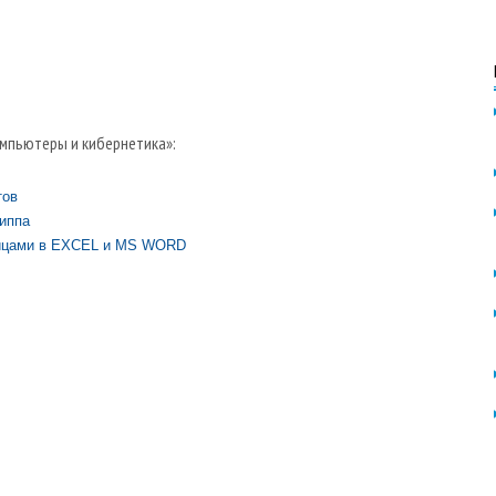
мпьютеры и кибернетика»:
тов
иппа
лицами в EXCEL и MS WORD