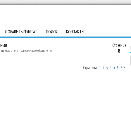
ДОБАВИТЬ РЕФЕРАТ
ПОИСК
КОНТАКТЫ
ения
Страница
8
 прикладного программного обеспечения
Страница:
1
2
3
4
5
6
7
8