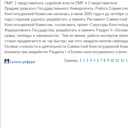
ПМР, 1 представитель судебной власти ПМР и 2 представителя
Приднестровского Государственного Университета. Работа Совместно
Конституционной Комиссии началась в июне 2003 года и до октября с
года сторонам удалось разработать и принять Регламент Совместной
Конституционной Комиссии, согласовать проект Структуры Конституц
Федеративного Государства, разработать и принять Раздел II «Основ
права, свободы и обязанности». Тем не менее, работа экспертов обеи
сторон продвигается не так быстро, как того ожидали многие наблюда
Особые сложности в деятельности Совместной Конституционной Ком
возникли при разработке Раздела I «Основы конституционного строя»
Страница:
1
2
3
4
5
6
7
8
9
10
11
12
1
Скачать реферат