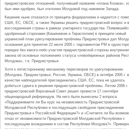
приднестровских отношений, получивший название «плана Козака», х
был ими одобрен, был отклонен Молдовой под нажимом Запада.
Кишинев ныне отказался от принципа федерализма и надеется с по
США, ЕС, ОБСЕ, а также Украины решить приднестровский вопрос и 
воссоединения страны в рамках унитарного государства. Появившийс
одобренный сторонами (Кишиневом и Тирасполем) в принципе новый
украинский план урегулирования проблемы Приднестровья дал Молд
основания для принятия 22 июля 2005 г. парламентом РМ в одностор
порядке без какого-либо участия приднестровской стороны внутренне
закона об основных положениях статуса «левобережных районов Рес
Молдова», т.е. Приднестровья.
Хотя к пятистороннему механизму переговоров по урегулированию
(Молдова, Приднестровье, Россия, Украина, ОБСЕ) в октябре 2005 г. в
качестве наблюдателей присоединились США, ЕС, пока не удалось
добиться сдвига в решении приднестровской проблемы. Летом 2006 г.
приднестровский Верховный Совет решил провести 17 сентября
общенародный референдум. На него были вынесены 2 вопроса:
«Поддерживаете ли Вы курс на независимость Приднестровской
Молдавской Республики и последующее свободное присоединение
Приднестровья к Российской Федерации?» и «Считаете ли Вы возмо
отказ от независимости Приднестровской Молдавской Республики с
последующим вхождением в состав Республики Молдова?». Пример