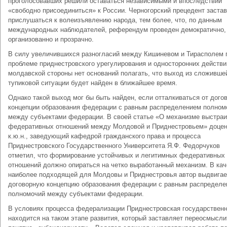
проголосовавших решили оставаться независимыми и впоследствии
«свободно присоединиться» к России. Черногорский прецедент заста
прислушаться к волеизъявлению народа, тем более, что, по данным
международных наблюдателей, референдум проведен демократично,
организованно и прозрачно.
В силу увеличившихся разногласий между Кишиневом и Тирасполем 
проблеме приднестровского урегулирования и односторонних действи
молдавской стороны нет оснований полагать, что выход из сложивше
тупиковой ситуации будет найден в ближайшее время.
Однако такой выход мог бы быть найден, если отталкиваться от дого
концепции образования федерации с равным распределением полном
между субъектами федерации. В своей статье «О механизме выстра
федеративных отношений между Молдовой и Приднестровьем» доцен
к.ю.н., заведующий кафедрой гражданского права и процесса
Приднестровского Государственного Университета Я.Ф. Федорчуков
отметил, что формирование устойчивых и легитимных федеративных
отношений должно опираться на четко выработанный механизм. В кач
наиболее подходящей для Молдовы и Приднестровья автор выдвигае
договорную концепцию образования федерации с равным распредел
полномочий между субъектами федерации.
В условиях процесса федерализации Приднестровская государствен
находится на таком этапе развития, который заставляет переосмысли