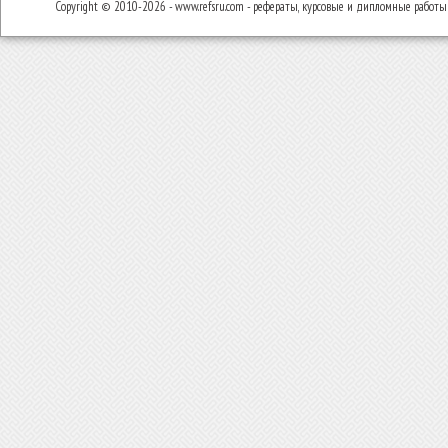
Copyright © 2010-2026 - www.refsru.com - рефераты, курсовые и дипломные работы