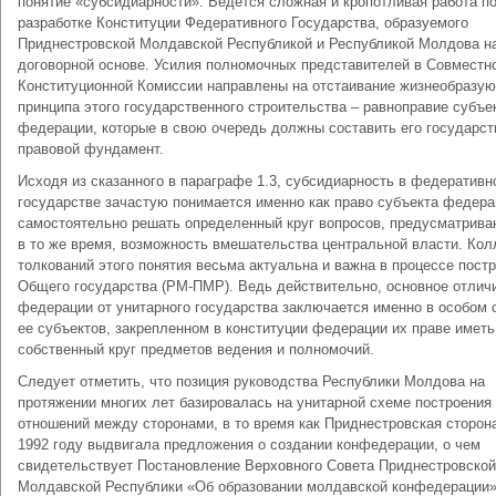
понятие «субсидиарности». Ведется сложная и кропотливая работа п
разработке Конституции Федеративного Государства, образуемого
Приднестровской Молдавской Республикой и Республикой Молдова н
договорной основе. Усилия полномочных представителей в Совместн
Конституционной Комиссии направлены на отстаивание жизнеобразу
принципа этого государственного строительства – равноправие субъе
федерации, которые в свою очередь должны составить его государст
правовой фундамент.
Исходя из сказанного в параграфе 1.3, субсидиарность в федеративн
государстве зачастую понимается именно как право субъекта федера
самостоятельно решать определенный круг вопросов, предусматрив
в то же время, возможность вмешательства центральной власти. Кол
толкований этого понятия весьма актуальна и важна в процессе пост
Общего государства (РМ-ПМР). Ведь действительно, основное отлич
федерации от унитарного государства заключается именно в особом 
ее субъектов, закрепленном в конституции федерации их праве иметь
собственный круг предметов ведения и полномочий.
Следует отметить, что позиция руководства Республики Молдова на
протяжении многих лет базировалась на унитарной схеме построения
отношений между сторонами, в то время как Приднестровская сторон
1992 году выдвигала предложения о создании конфедерации, о чем
свидетельствует Постановление Верховного Совета Приднестровской
Молдавской Республики «Об образовании молдавской конфедерации