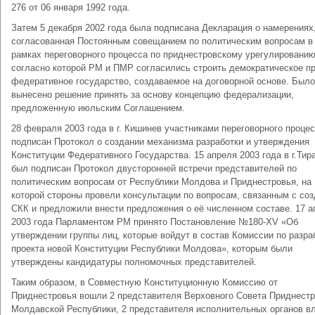
276 от 06 января 1992 года.
Затем 5 декабря 2002 года была подписана Декларация о намерениях
согласованная Постоянным совещанием по политическим вопросам в
рамках переговорного процесса по приднестровскому урегулированию
согласно которой РМ и ПМР согласились строить демократическое п
федеративное государство, создаваемое на договорной основе. Было
вынесено решение принять за основу концепцию федерализации,
предложенную июльским Соглашением.
28 февраля 2003 года в г. Кишинев участниками переговорного проце
подписан Протокол о создании механизма разработки и утверждения
Конституции Федеративного Государства. 15 апреля 2003 года в г.Тир
был подписан Протокол двусторонней встречи представителей по
политическим вопросам от Республики Молдова и Приднестровья, на
которой стороны провели консультации по вопросам, связанным с со
СКК и предложили внести предложения о её численном составе. 17 а
2003 года Парламентом РМ принято Постановление №180-ХV «Об
утверждении группы лиц, которые войдут в состав Комиссии по разра
проекта новой Конституции Республики Молдова», которым были
утверждены кандидатуры полномочных представителей.
Таким образом, в Совместную Конституционную Комиссию от
Приднестровья вошли 2 представителя Верховного Совета Приднестр
Молдавской Республики, 2 представителя исполнительных органов в