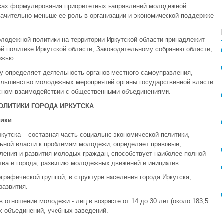
осах формулирования приоритетных направлений молодежной
ачительно меньше ее роль в организации и экономической поддержке
лодежной политики на территории Иркутской области принадлежит
й политике Иркутской области, Законодательному собранию области,
ежью.
 определяет деятельность органов местного самоуправления,
ольшинство молодежных мероприятий органы государственной власти
сном взаимодействии с общественными объединениями.
ОЛИТИКИ ГОРОДА ИРКУТСКА
тики
утска – составная часть социально-экономической политики,
льной власти к проблемам молодежи, определяет правовые,
ления и развития молодых граждан, способствует наиболее полной
тва и города, развитию молодежных движений и инициатив.
рафической группой, в структуре населения города Иркутска,
развития.
 отношении молодежи - лиц в возрасте от 14 до 30 лет (около 183,5
х объединений, учебных заведений.