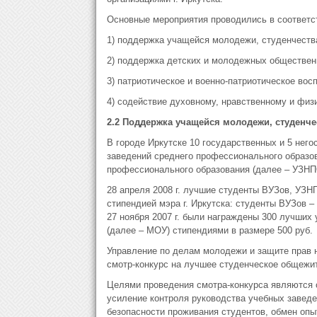
Основные мероприятия проводились в соответс
1) поддержка учащейся молодежи, студенчеств
2) поддержка детских и молодежных обществен
3) патриотическое и военно-патриотическое вос
4) содействие духовному, нравственному и фи
2.2 Поддержка учащейся молодежи, студенч
В городе Иркутске 10 государственных и 5 нег
заведений среднего профессионального образов
профессионального образования (далее – УЗНПО
28 апреля 2008 г. лучшие студенты ВУЗов, УЗ
стипендией мэра г. Иркутска: студенты ВУЗов –
27 ноября 2007 г. были награждены 300 лучших
(далее – МОУ) стипендиями в размере 500 руб.
Управление по делам молодежи и защите прав 
смотр-конкурс на лучшее студенческое общежи
Целями проведения смотра-конкурса являются 
усиление контроля руководства учебных завед
безопасности проживания студентов, обмен опы