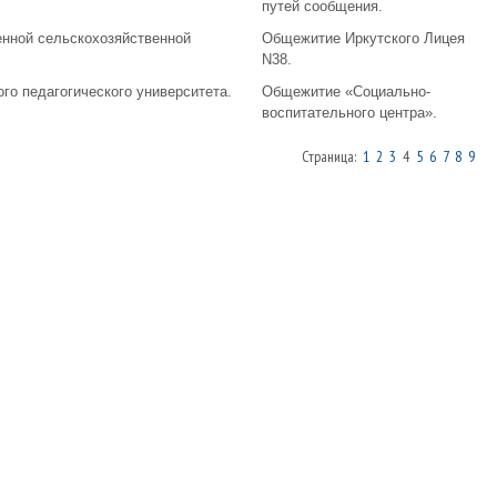
путей сообщения.
енной сельскохозяйственной
Общежитие Иркутского Лицея
N38.
го педагогического университета.
Общежитие «Социально-
воспитательного центра».
Страница:
1
2
3
4
5
6
7
8
9