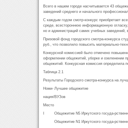
Всего в нашем городе насчитывается 43 общеж
заведений среднего и начального профессионал
С каждым годом смотр-конкурс приобретает вс
среде, всестороннюю информационную огласку,
но и администраций самих учебных заведений,
Призовой фонд городского смотра-конкурса студ
руб., что позволило повысить материально-те
Конкурсной комиссией было отмечено повышени
оформлении общежитий, уборке и озеленении п
общежитий. Конкурсная комиссия определила п
Таблица 2.1
Результаты Городского смотра-конкурса на луч
Номи-
Лучшее общежитие
нация/
ВУЗов
Место
I
Общежитие N5 Иркутского госуда-рственн
Общежитие N1 Иркутского госуда-рственн