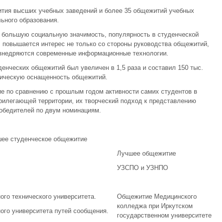
ития высших учебных заведений и более 35 общежитий учебных
ьного образования.
е большую социальную значимость, популярность в студенческой
 повышается интерес не только со стороны руководства общежитий,
 внедряются современные информационные технологии.
енческих общежитий был увеличен в 1,5 раза и составил 150 тыс.
хническую оснащенность общежитий.
е по сравнению с прошлым годом активности самих студентов в
рилегающей территории, их творческий подход к представлению
обедителей по двум номинациям.
шее студенческое общежитие
Лучшее общежитие
УЗСПО и УЗНПО
ого технического университета.
Общежитие Медицинского
колледжа при Иркутском
ого университета путей сообщения.
государственном университете