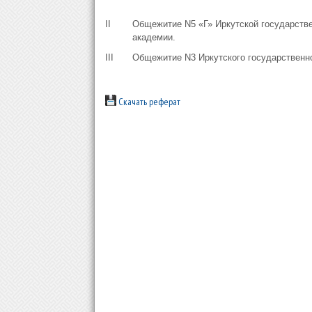
II
Общежитие N5 «Г» Иркутской государств
академии.
III
Общежитие N3 Иркутского государственно
Скачать реферат