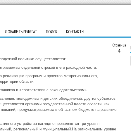
ДОБАВИТЬ РЕФЕРАТ
ПОИСК
КОНТАКТЫ
Страница
4
лодежной политики осуществляется:
атриваемых отдельной строкой в его расходной части,
 реализацию программ и проектов межрегионального,
ерритории области,
точников в
>соответствии с законодательством».
авления, молодежных и детских объединений, других субъектов
уществляется органами государственной власти области, как
игнований, предусматриваемых в областном бюджете на развитие
ативного устройства наглядно проявляются три уровня
льный, региональный и муниципальный.На региональном уровне