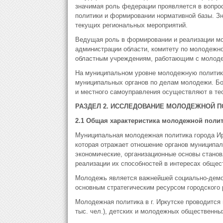
значимая роль федерации проявляется в вопр
политики и формировании нормативной базы. Зн
текущих региональных мероприятий.
Ведущая роль в формировании и реализации мо
администрации области, комитету по молодежно
областным учреждениям, работающим с молод
На муниципальном уровне молодежную политику
муниципальных органов по делам молодежи. Б
и местного самоуправления осуществляют в те
РАЗДЕЛ 2. ИССЛЕДОВАНИЕ МОЛОДЕЖНОЙ П
2.1 Общая характеристика молодежной поли
Муниципальная молодежная политика города Ирк
которая отражает отношение органов муниципа
экономические, организационные основы станов
реализации их способностей в интересах общес
Молодежь является важнейшей социально-демог
основным стратегическим ресурсом городского 
Молодежная политика в г. Иркутске проводится в
тыс. чел.), детских и молодежных общественны