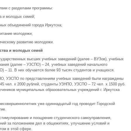
твии с разделами программы:
а и молодых семей;
ных объединений города Иркутска;
питание молодежи;
зическому развитию молодежи.
ества и молодых семей
осударственных высших учебных заведений (далее – ВУЗов), учебных
ания (далее – УЗСПО) – 24, учебных заведений начального
) – 11. В них обучается более 93 тысяч студентов и учащихся.
НПО, УЗСПО по представлениям учебных заведений были награждены
 45 чел. х 2000 рублей, студенты УЗНПО, УЗСПО – 72 чел. х 1500 руб.
 учеников муниципальных образовательных учреждений г. Иркутска
несовершеннолетних уже одиннадцатый год проводит Городской
тие.
стимулирование и поощрение студенческого самоуправления,
ений за положением дел в общежитиях, улучшение условий и
том в этой сфере.