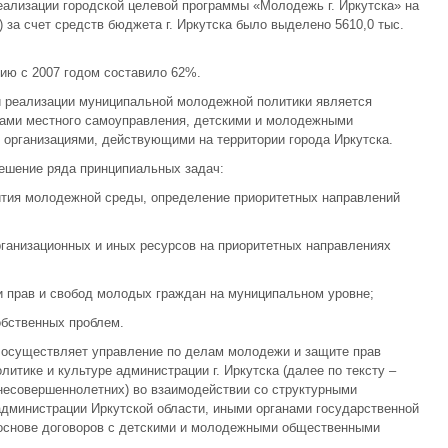
еализации городской целевой программы «Молодежь г. Иркутска» на
) за счет средств бюджета г. Иркутска было выделено 5610,0 тыс.
ию с 2007 годом составило 62%.
 реализации муниципальной молодежной политики является
ами местного самоуправления, детскими и молодежными
 организациями, действующими на территории города Иркутска.
ешение ряда принципиальных задач:
вития молодежной среды, определение приоритетных направлений
рганизационных и иных ресурсов на приоритетных направлениях
и прав и свобод молодых граждан на муниципальном уровне;
обственных проблем.
е осуществляет управление по делам молодежи и защите прав
итике и культуре администрации г. Иркутска (далее по тексту –
несовершеннолетних) во взаимодействии со структурными
администрации Иркутской области, иными органами государственной
а основе договоров с детскими и молодежными общественными