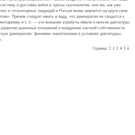
систему и достойно войти в третье тысячелетие, или же, как уже
ких и тоталитарных традиций и Россия вновь вернется на круги своя,
пом». Причем следует иметь в виду, что демократия не сводится к
нта­ризму и т. п. — эти внешние атрибуты имели и многие диктатуры
, развитие рыночных отношений и внедрение частной собственности
ескую демократию: феномен «капита­лизма в условиях диктатуры»
.
Страница:
1
2
3
4
5
6