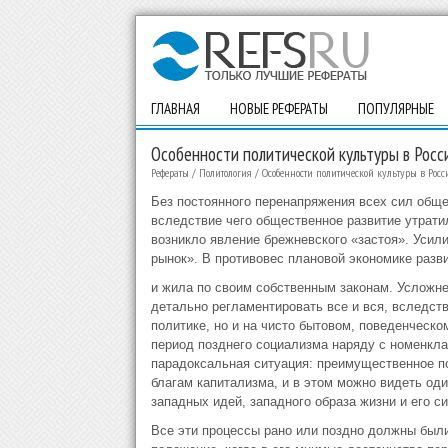
ГЛАВНАЯ
НОВЫЕ РЕФЕРАТЫ
ПОПУЛЯРНЫЕ
Особенности политической культуры в Росс
Рефераты
/
Политология
/
Особенности политической культуры в Росс
Без постоянного перенапряжения всех сил обще
вследствие чего общественное раз­витие утрати
возникло явление брежневского «застоя». Усил
рынок». В противовес плановой экономике разви
и жила по своим собственным законам. Усложн
детально регламентировать все и вся, вследств
политике, но и на чисто бытовом, поведенческо
период позднего социализма наряду с номенкла
парадоксальная ситуация: преимущественное п
благам капитализма, и в этом можно видеть оди
западных идей, западного образа жизни и его с
Все эти процессы рано или поздно должны были