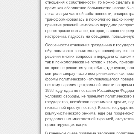
отношения к собственности, то можно сделать в
время как абсолютное большинство народа было 
легализации частной собст­венности, распрост
трансформировалась в психологию выскочки-ну­
принятия решений неизбежно породило распрост
пролетарское сознание, кото­рое, в свою очере
настроений, падкость на обещания, повышенную
Особенности отношения гражданина к государств
обусловливают значительную специфику его пол
решения многих вопросов и передача слишком мн
так и психологически не готово к этому, привод
которое не решается употребить, где нужно, вл
контроля сверху часто воспринимается как при
формы политического «отклоня­ющегося поведен
поэтому паралич центральной власти во время
1993 году едва не поставил Российскую Федерац
условиях свободы, не приемлет политического в
государство, неизбежно перенимают другие, под
низованной преступностью). Кризис государств
коммунистического режи­ма, еще раз продемонс
раздавленных многолетней тиранией, отсут­ств
цементирующих нацию.
В конечном счете проблема эволюции политичес