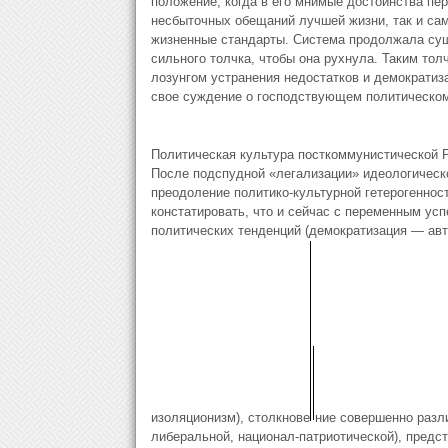
положение, когда в его мнимые достоинства пер
несбыточных обещаний лучшей жизни, так и сам
жизненные стандарты. Система продолжала суще
сильного толчка, чтобы она рухнула. Таким то
лозунгом устранения недостатков и демок­ратиз
свое суждение о господствующем политическом 
Политическая культура посткоммунистической Р
После подспудной «легализации» идеологическо
преодо­ление политико-культурной гетерогенно
констатировать, что и сейчас с переменным усп
политических тенденций (демократизация — ав
изоляционизм), столкнове
ние совершенно разл
либеральной, национал-патриотической), предс