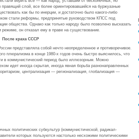
естали верить все — как народ, уставший от бесконечных, но
 правящий слой, все более ориентировавшийся на буржу­азные
ствовать как бы по инерции, и достаточно было какого-либо
лчком стали реформы, предпринятые руководством КПСС под
ации общества. Однако как только народу было позволено высказать
режиме, он отказал ему в праве на существование.
После краха СССР
оссии представляла собой нечто неопределенное и противо­речивое.
го плюра­лизма в конце 1980-х годов очень быстро выяснилось, что
сти в коммунистический пе­риод было иллюзорным. Можно
ехом идет иногда скрытая, иногда явная борьба разнонаправленных
торитаризм, централизация — регионализация, глобализация —
ичных политических субкультур (коммунистической, радикал-
тавители которых пользуются настолько не­схожими политическими