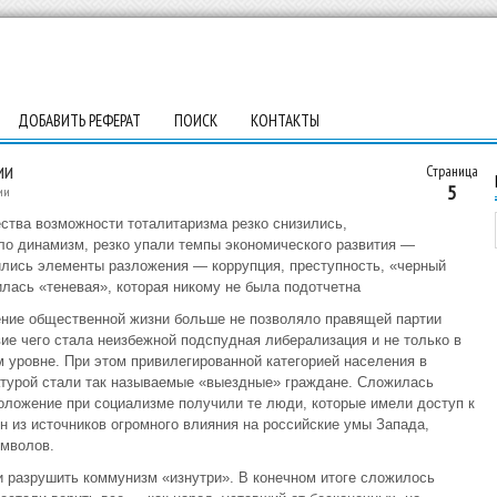
ДОБАВИТЬ РЕФЕРАТ
ПОИСК
КОНТАКТЫ
ии
Страница
5
ии
ства возможности тоталитаризма резко снизились,
ло динамизм, резко упали темпы экономического раз­вития —
ились эле­менты разложения — коррупция, преступность, «черный
лась «теневая», которая ни­кому не была подотчетна
ение общественной жизни больше не позволяло правящей партии
ие чего стала неизбежной подспудная либерализация и не только в
м уровне. При этом привилеги­рованной категорией населения в
турой стали так называемые «выездные» граждане. Сло­жилась
оложение при социализме получили те люди, которые имели доступ к
н из источников огромного влияния на российские умы Запада,
имволов.
 разрушить коммунизм «изнутри». В конечном итоге сложилось