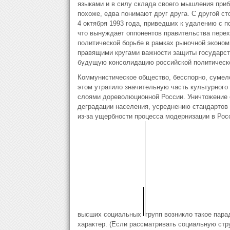
языками и в силу склада своего мышления прибе
похоже, едва понимают друг друга. С другой с
4 ок­тября 1993 года, приведших к удалению с 
что вынуждает оп­понентов правительства перехо
политической борьбе в рамках рыночной экономи
правящими кругами важности защиты государств
будущую консолидацию российской политическо
Коммунистическое общество, бесспорно, сумело
этом утратило значительную часть культурного
слоями дореволюционной Рос­сии. Уничтожение 
деградации населения, усреднению стандартов и
из-за ущербности процесса модернизации в Рос
высших социальных
групп возникло такое пара
характер. (Если рассматривать социальную стру