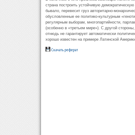
страна по­строить устойчивую демократическую 
бывало, перевесит груз авто­ритарно-монархичес
обусловленные ее политико-культурным «геноти
регулярным выборам, многопартийности, парламе
(особенно в «третьем мире»). С другой стороны
отнюдь не гаранти­рует автоматически политич
хорошо известен на примере Латинской Америки
Скачать реферат