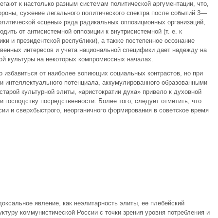
гают к настолько разным системам политической аргумента­ции, что,
тороны, сужение легального политического спектра после событий 3—
политической «сцены» ряда радикальных оппозиционных организаций,
дить от антисистемной оппозиции к внутрисистемной (т. е. к
ки и президентской республики), а также постепенное осоз­нание
енных ин­тересов и учета национальной специфики дает надежду на
й культуры на некоторых компромиссных началах.
 избавиться от наиболее вопиющих социальных контрастов, но при
 и интеллектуального потенциала, аккумулированного образованными
старой культурной элиты, «аристократии духа» привело к духовной
 господству посредственности. Более того, следует отметить, что
сии и сверхбыстрого, неорганичного формирования в советское время
доксальное явление, как неэлитарность элиты, ее плебейский
ктуру коммунистической России с точки зрения уровня потреб­ления и