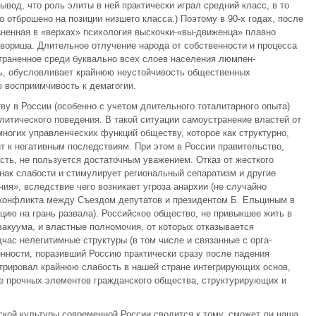
ывод, что роль элиты в ней практически играл средний класс, в то
отброшено на позиции низшего класса.) Поэтому в 90-х годах, после
раненная в «верхах» психология выскочки-«вы-движенца» плавно
вориша. Длительное отлучение народа от собственности и процесса
раненное среди бук­вально всех слоев населения люмпен-
дь, обусловливает крайнюю неустойчивость обще­ственных
 воспри­имчивость к демагогии.
у в России (осо­бенно с учетом длительного тоталитарного опыта)
итического поведения. В такой ситуации самоустранение властей от
огих управленческих функций обществу, ко­торое как структурно,
ит к негативным последствиям. При этом в России прави­тельство,
асть, не пользуется достаточным уважением. Отказ от жесткого
знак слабости и стимулирует региональный сепаратизм и другие
ия», вследствие чего возникает угроза анархии (не случайно
 конфликта между Съездом депутатов и президентом Б. Ельциным в
ию на грань развала). Рос­сийское общество, не привыкшее жить в
акуума, и властные полномочия, от ко­торых отказывается
час нелегитимные структуры (в том числе и связанные с орга­
енности, поразивший Россию практически сразу после падения
трировал крайнюю слабость в нашей стране интегрирующих основ,
ие прочных элементов гражданского общества, структурирующих и
кой культуры современной России сводится к тому, сможет ли наша