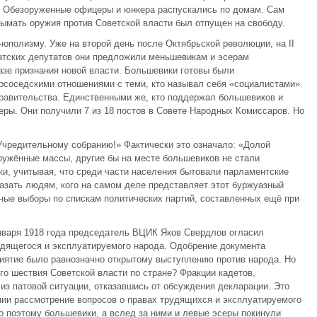
. Обезоруженные офицеры и юнкера распускались по домам. Сам
дымать оружия против Советской власти был отпущен на свободу.
ополизму. Уже на второй день после Октябрьской революции, на II
атских депутатов они предложили меньшевикам и эсерам
азе признания новой власти. Большевики готовы были
ососедскими отношениями с теми, кто называл себя «социалистами».
правительства. Единственными же, кто поддержал большевиков и
еры. Они получили 7 из 18 постов в Совете Народных Комиссаров. Но
Учредительному собранию!» Фактически это означало: «Долой
ружённые массы, другие бы на месте большевиков не стали
и, учитывая, что среди части населения бытовали парламентские
казать людям, кого на самом деле представляет этот буржуазный
ные выборы по спискам политических партий, составленных ещё при
января 1918 года председатель ВЦИК Яков Свердлов огласил
дящегося и эксплуатируемого народа. Одобрение документа
риятие было равнозначно открытому выступлению против народа. Но
го шествия Советской власти по стране? Фракции кадетов,
из патовой ситуации, отказавшись от обсуждения декларации. Это
нии рассмотрение вопросов о правах трудящихся и эксплуатируемого
 поэтому большевики, а вслед за ними и левые эсеры покинули