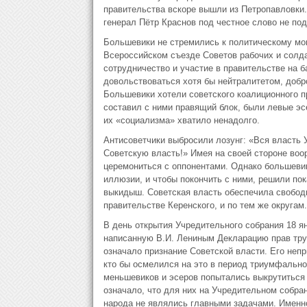
правительства вскоре вышли из Петропавловки
генерал Пётр Краснов под честное слово не по
Большевики не стремились к политическому мон
Всероссийском съезде Советов рабочих и солд
сотрудничество и участие в правительстве на б
довольствоваться хотя бы нейтралитетом, добр
Большевики хотели советского коалиционного 
составил с ними правящий блок, были левые эс
их «социализма» хватило ненадолго.
Антисоветчики выбросили лозунг: «Вся власть 
Советскую власть!» Имея на своей стороне воо
церемониться с оппонентами. Однако большевик
иллюзии, и чтобы покончить с ними, решили по
выкидыш. Советская власть обеспечила свобод
правительстве Керенского, и по тем же округам.
В день открытия Учредительного собрания 18 
написанную В.И. Лениным Декларацию прав тру
означало признание Советской власти. Его неп
кто бы осмелился на это в период триумфально
меньшевиков и эсеров попытались выкрутиться 
означало, что для них на Учредительном собра
народа не являлись главными задачами. Именно