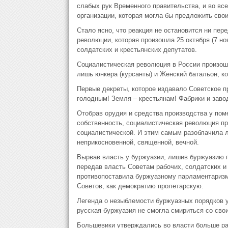
слабых рук Временного правительства, и во все
организации, которая могла бы предложить сво
Стало ясно, что реакция не остановится ни пер
революции, которая произошла 25 октября (7 но
солдатских и крестьянских депутатов.
Социалистическая революция в России произош
лишь юнкера (курсанты) и Женский батальон, ко
Первые декреты, которое издавало Советское п
голодным! Земля – крестьянам! Фабрики и заво
Отобрав орудия и средства производства у пом
собственность, социалистическая революция п
социалистической. И этим самым разоблачила л
неприкосновенной, священной, вечной.
Вырвав власть у буржуазии, лишив буржуазию п
передав власть Советам рабочих, солдатских и
противопоставила буржуазному парламентаризму
Советов, как демократию пролетарскую.
Легенда о незыблемости буржуазных порядков 
русская буржуазия не смогла смириться со сво
Большевики утверждались во власти больше ра