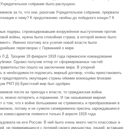
Учредительное собрание было распущено.
виков за то, что они, разогнав Учредительное собрание, прервали
тизации к чему? К продолжению «войны до победного конца»? К
ные лидеры, спровоцировавшие вооружённое выступление против
вой войны, нужна была спокойная страна, в которой можно было
имент». Именно поэтому все усилия новой власти были
уднейших переговорах с Германией о мире.
 Л.Д. Троцким 18 февраля 1918 года германское командование
ублики. Однако получив отпор от сформированных частей
правительство пошло на заключение мира. В упорной
ь в необходимости подписать мирный договор, чтобы приостановить
и предотвратить оккупацию страны обеими воюющими блоками
дом РКП (б) Брестский мир был одобрен.
евиков после их прихода к власти, то гражданская война
ск, можно потерпеть и поражение. И так называемая мирная
 о том, что к войне большевики не стремились и преобразования в
озможно, потому и не сумели своевременно пресечь зарождавшееся
х комиссариатов появился только 8 апреля 1918 года.
удовала на юге России. В ней было очень много чисто классовых и
ей, не примирившихся с потерей своего имущества; людей, вставших