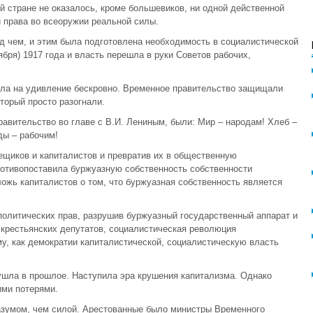
й стране не оказалось, кроме большевиков, ни одной действенной
и права во всеоружии реальной силы.
ед чем, и этим была подготовлена необходимость в социалистической
ября) 1917 года и власть перешла в руки Советов рабочих,
ла на удивление бескровно. Временное правительство защищали
торый просто разогнали.
равительство во главе с В.И. Лениным, были: Мир – народам! Хлеб –
ды – рабочим!
ещиков и капиталистов и превратив их в общественную
ротивопоставила буржуазную собственность собственности
ожь капиталистов о том, что буржуазная собственность является
олитических прав, разрушив буржуазный государственный аппарат и
 крестьянских депутатов, социалистическая революция
, как демократии капиталистической, социалистическую власть
ушла в прошлое. Наступила эра крушения капитализма. Однако
ими потерями.
зумом, чем силой. Арестованные было министры Временного