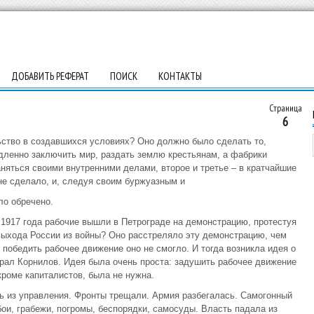
ДОБАВИТЬ РЕФЕРАТ
ПОИСК
КОНТАКТЫ
Страница
6
ство в создавшихся условиях? Оно должно было сделать то,
дленно заключить мир, раздать землю крестьянам, а фабрики
няться своими внутренними делами, второе и третье – в кратчайшие
 не сделало, и, следуя своим буржуазным и
ло обречено.
 1917 года рабочие вышли в Петрограде на демонстрацию, протестуя
выхода России из войны? Оно расстреляло эту демонстрацию, чем
 победить рабочее движение оно не смогло. И тогда возникла идея о
ерал Корнилов. Идея была очень проста: задушить рабочее движение
кроме капиталистов, была не нужна.
ь из управления. Фронты трещали. Армия разбегалась. Самогонный
ои, грабежи, погромы, беспорядки, самосуды. Власть падала из