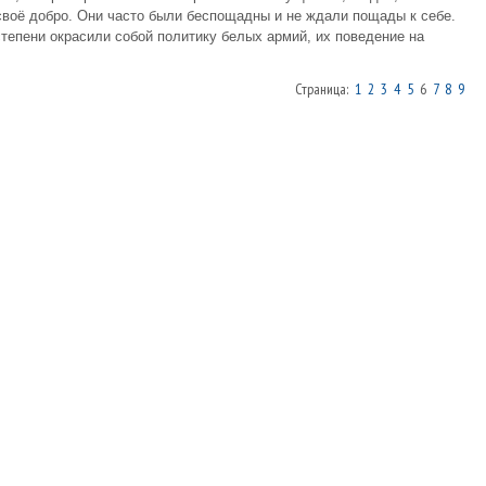
 своё добро. Они часто были беспощадны и не ждали пощады к себе.
степени окрасили собой политику белых армий, их поведение на
Страница:
1
2
3
4
5
6
7
8
9