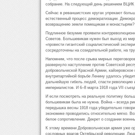
собрание. На следующий день решением ВЦИК 
Сейчас в реваншистских кругах упрекают больше
естественный процесс демократизации. Демокра
возвращению земли помещикам и монастырям?
Подлинное безумие проявили контрреволюцион
Советов. Большевикам нужен был выход из миро
«провести гигантский социалистический экспер
сосредоточены на созидательной работе, на тр
Напомним, что после срыва мирных переговоров
развернуло наступление против Советской респ
добровольческой Красной Армии, кайзеровское 
внутрипартийной борьбе Ленину удалось убедит
дальнейшую гибель людей, спасти революцию 
империалистов. И 6–8 марта 1918 года VII съез
И если посмотреть на реальную политику больш
большевикам была не нужна. Война – всегда ри
передышка весны 1918 года убедительно говорит
экономике проводились относительно мягко. В
белое сопротивление. Декрет о создании военны
К этому времени Добровольческая армия уже ор
сословных врагов Октябрьской революции. Люд