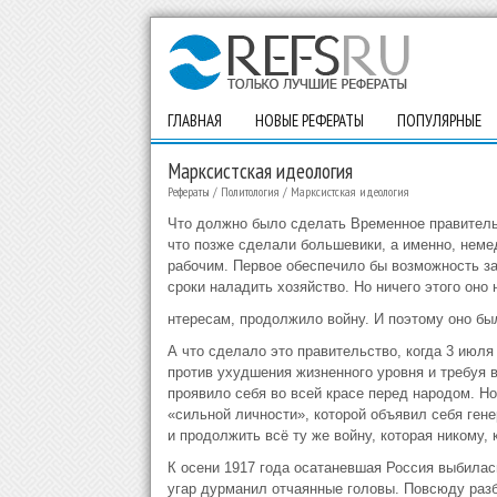
ГЛАВНАЯ
НОВЫЕ РЕФЕРАТЫ
ПОПУЛЯРНЫЕ
Марксистская идеология
Рефераты
/
Политология
/
Марксистская идеология
Что должно было сделать Временное правитель
что позже сделали большевики, а именно, неме
рабочим. Первое обеспечило бы возможность за
сроки наладить хозяйство. Но ничего этого оно
нтересам, продолжило войну. И поэтому оно бы
А что сделало это правительство, когда 3 июля
против ухудшения жизненного уровня и требуя 
проявило себя во всей красе перед народом. Но
«сильной личности», которой объявил себя ген
и продолжить всё ту же войну, которая никому, 
К осени 1917 года осатаневшая Россия выбилас
угар дурманил отчаянные головы. Повсюду разб