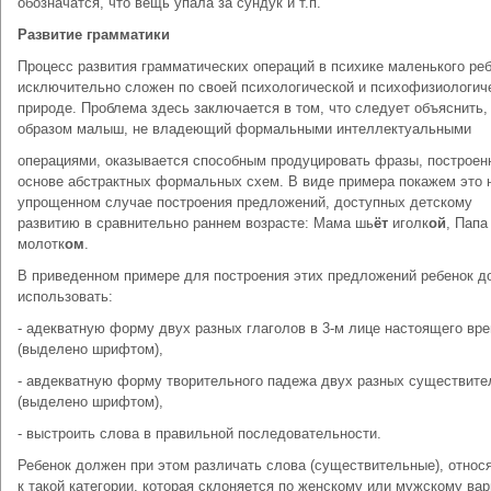
обозначатся, что вещь упала за сундук и т.п.
Развитие грамматики
Процесс развития грамматических операций в психике маленького ре
исключительно сложен по своей психологической и психофизиологич
природе. Проблема здесь заключается в том, что следует объяснить,
образом малыш, не владеющий формальными интеллектуальными
операциями, оказывается способным продуцировать фразы, построен
основе абстрактных формальных схем. В виде примера покажем это 
упрощенном случае построения предложений, доступных детскому
развитию в сравнительно раннем возрасте: Мама шь
ёт
иголк
ой
, Папа
молотк
ом
.
В приведенном примере для построения этих предложений ребенок д
использовать:
- адекватную форму двух разных глаголов в 3-м лице настоящего вр
(выделено шрифтом),
- авдекватную форму творительного падежа двух разных существит
(выделено шрифтом),
- выстроить слова в правильной последовательности.
Ребенок должен при этом различать слова (существительные), отно
к такой категории, которая склоняется по женскому или мужскому вар