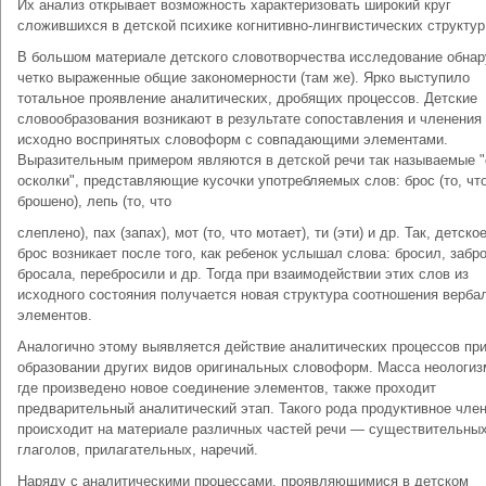
Их анализ открывает возможность характеризовать широкий круг
сложившихся в детской психике когнитивно-лингвистических структур
В большом материале детского словотворчества исследование обна
четко выраженные общие закономерности (там же). Ярко выступило
тотальное проявление аналитических, дробящих процессов. Детские
словообразования возникают в результате сопоставления и членения
исходно воспринятых словоформ с совпадающими элементами.
Выразительным примером являются в детской речи так называемые "
осколки", представляющие кусочки употребляемых слов: брос (то, чт
брошено), лепь (то, что
слеплено), пах (запах), мот (то, что мотает), ти (эти) и др. Так, детско
брос возникает после того, как ребенок услышал слова: бросил, забр
бросала, перебросили и др. Тогда при взаимодействии этих слов из
исходного состояния получается новая структура соотношения верба
элементов.
Аналогично этому выявляется действие аналитических процессов пр
образовании других видов оригинальных словоформ. Масса неологиз
где произведено новое соединение элементов, также проходит
предварительный аналитический этап. Такого рода продуктивное чле
происходит на материале различных частей речи — существительных
глаголов, прилагательных, наречий.
Наряду с аналитическими процессами, проявляющимися в детском