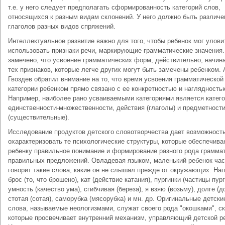
т.е. у него следует предполагать сформированность категорий слов,
относящихся к разным видам склонений. У него должно быть различе
глаголов разных видов спряжений.
Интеллектуальное развитие важно для того, чтобы ребенок мог улови
использовать признаки речи, маркирующие грамматические значения
замечено, что усвоение грамматических форм, действительно, начин
тех признаков, которые легче других могут быть замечены ребенком. 
Гвоздев обратил внимание на то, что время усвоения грамматической
категории ребенком прямо связано с ее конкретностью и наглядность
Например, наиболее рано усваиваемыми категориями является катег
единственности-множественности, действия (глаголы) и предметност
(существительные).
Исследование продуктов детского словотворчества дает возможност
охарактеризовать те психологические структуры, которые обеспечива
ребенку правильное понимание и формирование разного рода грамма
правильных предложений. Овладевая языком, маленький ребенок час
говорит такие слова, какие он не слышал прежде от окружающих. На
брос (то, что брошено), кат (действие катания), пургинки (частицы пург
умность (качество ума), сгибчивая (береза), я взяю (возьму), долге (д
стотая (сотая), саморубка (мясорубка) и мн. др. Оригинальные детски
слова, называемые неологизмами, служат своего рода "окошками", с
которые просвечивает внутренний механизм, управляющий детской р