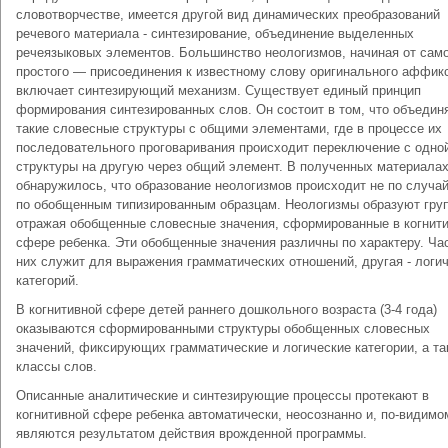
словотворчестве, имеется другой вид динамических преобразований
речевого материала - синтезирование, объединение выделенных
речеязыковых элементов. Большинство неологизмов, начиная от сам
простого — присоединения к известному слову оригинального аффик
включает синтезирующий механизм. Существует единый принцип
формирования синтезированных слов. Он состоит в том, что объедин
такие словесные структуры с общими элементами, где в процессе их
последовательного проговаривания происходит переключение с одно
структуры на другую через общий элемент. В полученных материала
обнаружилось, что образование неологизмов происходит не по случа
по обобщенным типизированным образцам. Неологизмы образуют гру
отражая обобщенные словесные значения, сформированные в когнит
сфере ребенка. Эти обобщенные значения различны по характеру. Час
них служит для выражения грамматических отношений, другая - логи
категорий.
В когнитивной сфере детей раннего дошкольного возраста (3-4 года)
оказываются сформированными структуры обобщенных словесных
значений, фиксирующих грамматические и логические категории, а т
классы слов.
Описанные аналитические и синтезирующие процессы протекают в
когнитивной сфере ребенка автоматически, неосознанно и, по-видимо
являются результатом действия врожденной программы.