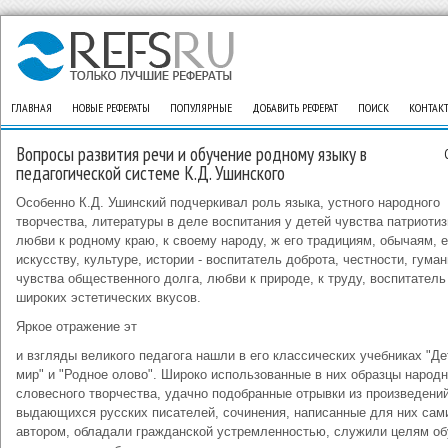
ГЛАВНАЯ
НОВЫЕ РЕФЕРАТЫ
ПОПУЛЯРНЫЕ
ДОБАВИТЬ РЕФЕРАТ
ПОИСК
КОНТАК
Вопросы развития речи и обучение родному языку в
педагогической системе К.Д. Ушинского
Особенно К.Д. Ушинский подчеркивал роль языка, устного народного
творчества, литературы в деле воспитания у детей чувства патриотиз
любви к родному краю, к своему народу, ж его традициям, обычаям, е
искусству, культуре, истории - воспитатель доброта, честности, гуман
чувства общественного долга, любви к природе, к труду, воспитатель
широких эстетических вкусов.
Яркое отражение эт
и взгляды великого педагога нашли в его классических учебниках "Де
мир" и "Родное олово". Широко использованные в них образцы народн
словесного творчества, удачно подобранные отрывки из произведени
выдающихся русских писателей, сочинения, написанные для них сам
автором, обладали гражданской устремленностью, служили целям об