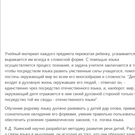
Учебный материал каждого предмета пережатая ребенку, усваивается
выражается им всегда в словесной форме. С помощью языка
осуществляется процесс познания, и задача учителя заключается в т
чтобы посредством языка развить умственные силы учащегося, помо
постичь окружающий мир во всем его многообразии и сложности. "Ди
входит в духовную жизнь окружавших его людей, - отмечал он, -
единственно чрез посредство отечественного языка, и, наоборот, мир,
окружающий дитя отражается в нем своей духовной стороной только 
посредство той же своды - отечественного языки".
Обучение родному языку должно развивать у детей дар олова, приви
сознательное овладение его формами, умение правильно пользовать
обеспечить усвоение грамматических законов, т.е. логика языка.
К.Д. Ушинский научно разработал методику развития речи детей. Ра
о связи языка в мышления, он исходил из того, что они образуют един