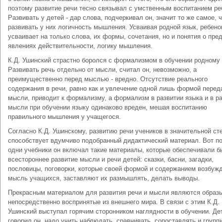
поэтому развитие речи тесно связывал с умственным воспитанием ре
Развивать у детей - дар слова, подчеркивал он, значит то же самое, 
развивать у них логичность мышления. Усваивая родной язык, ребено
усваивает на только слова, их формы, сочетания, но и понятия о пре
явлениях действительности, логику мышления.
К.Д. Ушинский страстно боролся с формализмом в обучении родному 
Развивать речь отдельно от мысли, считал он, невозможно, а
преимущественно перед мыслью - вредно. Отсутствие реального
содержания в речи, равно как и увлечение одной лишь формой перед
мысли, приводит к формализму, а формализм в развитии языка и в р
мысли при обучении языку одинаково вреден, мешая воспитанию
правильного мышления у учащегося.
Согласно К.Д. Ушинскому, развитию речи учеников в значительной ст
способствует вдумчиво подобранный дидактический материал. Вот п
одни учебники он включал такие материалы, которые обеспечивали б
всестороннее развитие мысли и речи детей: сказки, басни, загадки,
пословицы, поговорки, которые своей формой и содержанием возбуж
мысль учащихся, заставляют их размышлять, делать выводы.
Прекрасным материалом для развития речи и мысли являются образ
непосредственно воспринятые из внешнего мира. В связи с этим К.Д.
Ушинский выступал горячим сторонником наглядности в обучении. Де
говорил он, надо учить наблюдать, сравнивать, сопоставлять и групп