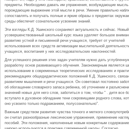
предметы. Необходимо давать им упражнения, возбуждающие мысль
порождающие выражение этой мысли в речи. Умение правильно набл
сопоставлять и получать полные и яркие образы о предметах окруж
среды обеспечит сознательное усвоение знаний.
Эти взгляды К.Д. Ушинского сохраняют актуальность и сейчас. Новый
усовершенствованный школьный курс языка уделяет большое вниман
развитию устной и письменной речи учащихся, требует от учителей
использования всех средств активизации мыслительной деятельност
учащихся, воспитания у них исследовательских наклонностей.
Для успешного решения этих задач учителям нужно дать углубленну
разработку основ развивающего обучения. Закономерным является ш
использование в современных теоретических исследованиях и практи
рекомендациях общедидактических положений К.Д. Ушинского, связа
развитием мышления и речи учащихся. Он советовал постоянно забо
об обогащении словарного запаса ребенка, об уточнении и разъяснен
значений новых для него слов, заботиться о том, чтобы " . дитя все б
вступало в духовное обладание тени сокровищами родного слова, ко
оно усвоило только подражанием, полусознательно".
Важным средством развития чувства точного и меткого словоупотреб
он считал разнообразные лексические упражнения, применение нагл
пособий. Эти положения, наполненные новым конкретным содержание
широко используются в практике современной школы. Согласно