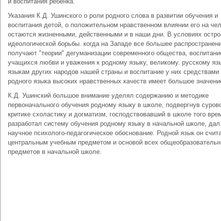
и воспитания ребенка.
Указания К.Д. Ушинского о роли родного слова в развитии обучения и
воспитания детой, о положительном нравственном влиянии его на че
остаются жизненными, действенными и в наши дни. В условиях остро
идеологической борьбы. когда на Западе все большее распространен
получают "теории" дегуманизации современного общества, воспитани
учащихся любви и уважения к родному языку, великому. русскому яз
языкам других народов нашей страны и воспитание у них средствами
родного языка высоких нравственных качеств имеет большое значени
К.Д. Ушинский большое внимание уделял содержанию и методике
первоначального обучения родному языку в школе, подвергнув суров
критике схоластику и догматизм, господствовавший в школе того вре
разработал систему обучения родному языку в начальной школе, дал
научное психолого-педагогическое обоснование. Родной язык он счит
центральным учебным предметом и основой всех общеобразователь
предметов в начальной школе.