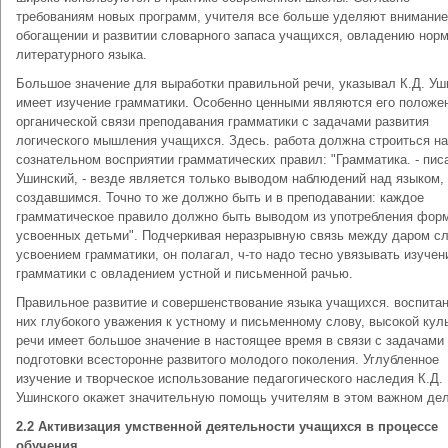
требованиям новых программ, учителя все больше уделяют внимание
обогащении и развитии словарного запаса учащихся, овладению нор
литературного языка.
Большое значение для выработки правильной речи, указывал К.Д. Уш
имеет изучение грамматики. Особенно ценными являются его положе
органической связи преподавания грамматики с задачами развития
логического мышления учащихся. Здесь. работа должна строиться на
сознательном восприятии грамматических правил: "Грамматика. - пис
Ушинский, - везде является только выводом наблюдений над языком,
создавшимся. Точно то же должно быть и в преподавании: каждое
грамматическое правило должно быть выводом из употребления форм
усвоенных детьми". Подчеркивая неразрывную связь между даром сл
усвоением грамматики, он полагал, ч-то надо тесно увязывать изучен
грамматики с овладением устной и письменной рачью.
Правильное развитие и совершенствование языка учащихся. воспитан
них глубокого уважения к устному и письменному слову, высокой кул
речи имеет большое значение в настоящее время в связи с задачами
подготовки всесторонне развитого молодого поколения. Углубленное
изучение и творческое использование педагогического наследия К.Д.
Ушинского окажет значительную помощь учителям в этом важном дел
2.2 Активизация умственной деятельности учащихся в процессе
обучения