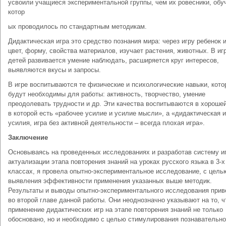
усвоили учащиеся экспериментальной группы, чем их ровесники, обу
котор
ых проводилось по стандартным методикам.
Дидактическая игра это средство познания мира: через игру ребенок 
цвет, форму, свойства материалов, изучает растения, животных. В иг
детей развивается умение наблюдать, расширяется круг интересов,
выявляются вкусы и запросы.
В игре воспитываются те физические и психологические навыки, кот
будут необходимы для работы: активность, творчество, умение
преодолевать трудности и др. Эти качества воспитываются в хорошей
в которой есть «рабочее усилие и усилие мысли», а «дидактическая и
усилия, игра без активной деятельности – всегда плохая игра».
Заключение
Основываясь на проведенных исследованиях и разработав систему и
актуализации этапа повторения знаний на уроках русского языка в 3-х
классах, я провела опытно-экспериментальное исследование, с цель
выявления эффективности применения указанных выше методик.
Результаты и выводы опытно-экспериментального исследования при
во второй главе данной работы. Они неоднозначно указывают на то, ч
применение дидактических игр на этапе повторения знаний не только
обосновано, но и необходимо с целью стимулирования познавательно