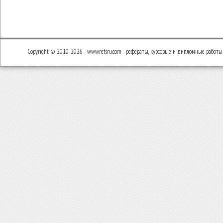
Copyright © 2010-2026 - www.refsru.com - рефераты, курсовые и дипломные работы