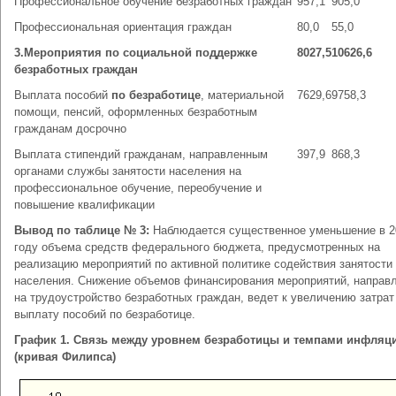
Профессиональное обучение безработных граждан
957,1
905,0
Профессиональная ориентация граждан
80,0
55,0
3.Мероприятия по социальной поддержке
8027,5
10626,6
безработных граждан
Выплата пособий
по
безработице
, материальной
7629,6
9758,3
помощи, пенсий, оформленных безработным
гражданам досрочно
Выплата стипендий гражданам, направленным
397,9
868,3
органами службы занятости населения на
профессиональное обучение, переобучение и
повышение квалификации
Вывод по таблице № 3:
Наблюдается существенное уменьшение в 2
году объема средств федерального бюджета, предусмотренных на
реализацию мероприятий по активной политике содействия занятости
населения. Снижение объемов финансирования мероприятий, направ
на трудоустройство безработных граждан, ведет к увеличению затрат
выплату пособий по безработице.
График 1. Связь между уровнем безработицы и темпами инфляц
(кривая Филипса)