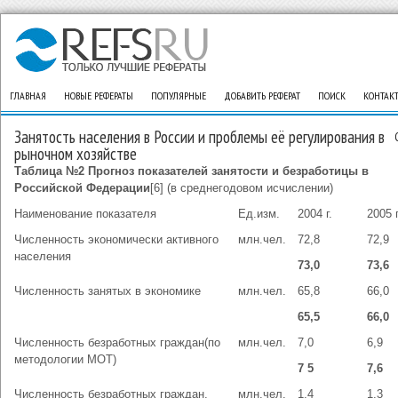
ГЛАВНАЯ
НОВЫЕ РЕФЕРАТЫ
ПОПУЛЯРНЫЕ
ДОБАВИТЬ РЕФЕРАТ
ПОИСК
КОНТАК
Занятость населения в России и проблемы её регулирования в
рыночном хозяйстве
Таблица №2
Прогноз показателей занятости и безработицы в
Российской Федерации
[6] (в среднегодовом исчислении)
Наименование показателя
Ед.изм.
2004 г.
2005 г
Численность экономически активного
млн.чел.
72,8
72,9
населения
73,0
73,6
Численность занятых в экономике
млн.чел.
65,8
66,0
65,5
66,0
Численность безработных граждан(по
млн.чел.
7,0
6,9
методологии МОТ)
7 5
7,6
Численность безработных граждан,
млн.чел.
1,4
1,3