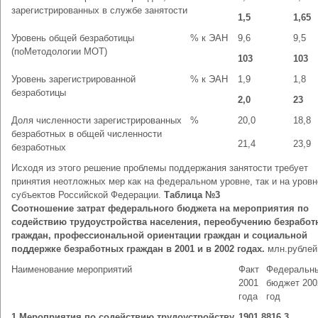
зарегистрированных в службе занятости
1,5
1,65
Уровень общей безработицы
% к ЭАН
9,6
9,5
(поМетодологии МОТ)
103
103
Уровень зарегистрированной
% к ЭАН
1,9
1,8
безработицы
2,0
23
Доля численности зарегистрированных
%
20,0
18,8
безработных в общей численности
21,4
23,9
безработных
Исходя из этого решение проблемы поддержания занятости требует
принятия неотложных мер как на федеральном уровне, так и на уровн
субъектов Российской Федерации.
Таблица №3
Соотношение затрат федерального бюджета на мероприятия по
содействию трудоустройства населения, переобучению безрабо
граждан, профессиональной ориентации граждан и социальной
поддержке безработных граждан в 2001 и в 2002 годах.
млн.рублей
Наименование мероприятий
Факт
Федеральн
2001
бюджет 200
года
год
1.Мероприятия по содействию трудоустройству
1901,8
816,3