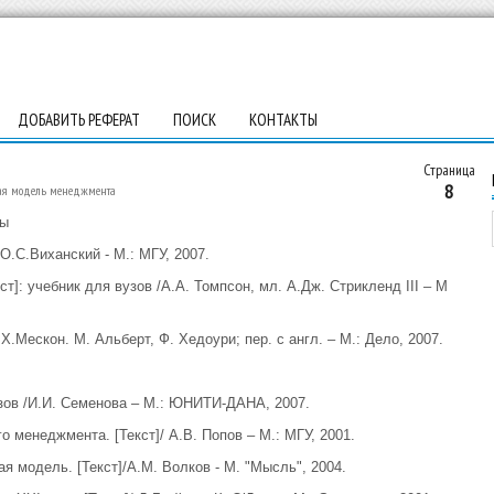
ДОБАВИТЬ РЕФЕРАТ
ПОИСК
КОНТАКТЫ
Страница
8
ая модель менеджмента
ры
О.С.Виханский - М.: МГУ, 2007.
т]: учебник для вузов /А.А. Томпсон, мл. А.Дж. Стрикленд III – М
.Мескон. М. Альберт, Ф. Хедоури; пер. с англ. – М.: Дело, 2007.
узов /И.И. Семенова – М.: ЮНИТИ-ДАНА, 2007.
о менеджмента. [Текст]/ А.В. Попов – М.: МГУ, 2001.
я модель. [Текст]/А.М. Волков - М. "Мысль", 2004.