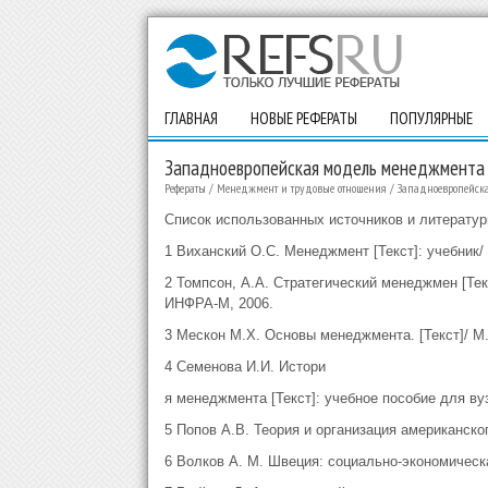
ГЛАВНАЯ
НОВЫЕ РЕФЕРАТЫ
ПОПУЛЯРНЫЕ
Западноевропейская модель менеджмента
Рефераты
/
Менеджмент и трудовые отношения
/
Западноевропейск
Список использованных источников и литерату
1 Виханский О.С. Менеджмент [Текст]: учебник/ 
2 Томпсон, А.А. Стратегический менеджмен [Текс
ИНФРА-М, 2006.
3 Мескон М.Х. Основы менеджмента. [Текст]/ М.Х
4 Семенова И.И. Истори
я менеджмента [Текст]: учебное пособие для в
5 Попов А.В. Теория и организация американског
6 Волков А. М. Швеция: социально-экономическа