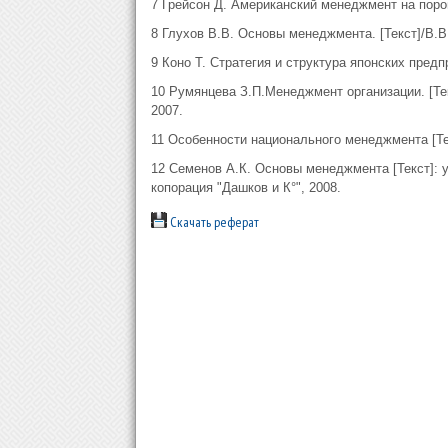
7 Грейсон Д. Американский менеджмент на пороге
8 Глухов В.В. Основы менеджмента. [Текст]/В.В
9 Коно Т. Стратегия и структура японских предпри
10 Румянцева З.П.Менеджмент организации. [Тек
2007.
11 Особенности национального менеджмента [Тек
12 Семенов А.К. Основы менеджмента [Текст]: у
копорация "Дашков и К°", 2008.
Скачать реферат