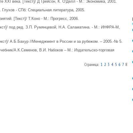
 XXI века. [Текст]/ Д Грейсон, К. О′Делл - М.: Экономика, 2001.
. Глухов - СПб: Специальная литература, 2005.
ятий. [Текст]/ Т.Коно - М.: Прогресс, 2006.
ст]/ под ред. З.П. Румянцевой, Н.А. Саламатина. - М.: ИНФРА-М,
ст]/ А.Б.Бахур //Менеджмент в России и за рубежом. – 2005.-№ 5.
чебник/А.К.Семенов, В.И. Набоков – М.: Издательско-торговая
Страница:
1
2
3
4
5
6
7
8