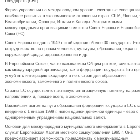
Государств (СНГ).
Форма управления на международном уровне - ежегодные совещания
наиболее развитых в экономическом отношении стран: США, Японии, 
Великобритании, Франции, Италии и Канады. Авторитетными
международными организациями являются Совет Европы и Европейс
Союз (ЕС).
Совет Европы создан в 1949 г. и объединяет более 30 государств. Его
сотрудничество по правам человека, культуры, образования, охраны
окружающей среды, здравоохранения и др.
В Европейском Союзе, часто называемым Общим рынком, сочетаютс
как международной организации, так и федерации государств. Его це
углублять интеграцию входящих в него стран для образования
экономического, таможенного и политического союза.
Страны ЕС осуществляют активную интеграционную политику на раз
направлениях и, прежде всего, в экономике.
Важнейшим шагом на пути образования федерации государств ЕС ст
введение с 1 января 1999 г. новой единой денежной единицы – евро с
одновременным упразднением национальных валют.
Основой для международного муниципального менеджмента в Европ
служит Европейская Хартия местного самоуправления 1995 г. Она
предусматривает возможность принадлежать к международным