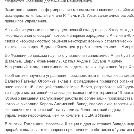
создаются новейшие достижения менеджмента.
Заметное влияние на формирование менеджмента оказали английски
исследователи. Так, англичане Р. Фэлк и Л. Урвик занимались разраб
принципов управления.
Английские ученые внесли существенный вклад в разработку метода
"исследования операций", который впервые зародился в Англии в 40-х 
связи с необходимостью решения некоторых военных стратегических 
тактических задач. В дальнейшем центр работ переместился в Амери
Во Франции вопросами научного управления занимались Анри Луи Ле
Шателье, Шарль Фремен-виль, братья Андре и Эдуард Мишлен.
Неоценимый вклад в понимание менеджмента как науки внес Анри Фа
Проблемами научного управления производством в Германии занима
Вальтер Ратенау. Огромный вклад в исследование принципов организ
внес известный немецкий социолог Макс Вебер, разработавший "иде
тип" административной организации, названный им термином "бюрокра
Особого внимания заслуживают работы по организации производства,
которые выполнил Кароль Адамецкий. Западногерманские теоретики
"человеческих отношений" выступали за более жесткий подход к
управлению персоналом, чем их коллеги в США и Японии.
В Англии, Голландии, Норвегии, Швеции и других странах Запада ши
прорабатывались также вопросы привлечения работников к "участию 