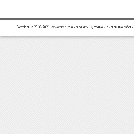
Copyright © 2010-2026 - www.refsru.com - рефераты, курсовые и дипломные работы