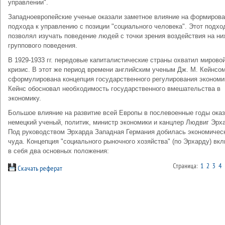
управлении".
Западноевропейские ученые оказали заметное влияние на формиров
подхода к управлению с позиции "социального человека". Этот подхо
позволял изучать поведение людей с точки зрения воздействия на ни
группового поведения.
В 1929-1933 гг. передовые капиталистические страны охватил мирово
кризис. В этот же период времени английским ученым Дж. М. Кейнсо
сформулирована концепция государственного регулирования экономи
Кейнс обосновал необходимость государственного вмешательства в
экономику.
Большое влияние на развитие всей Европы в послевоенные годы ока
немецкий ученый, политик, министр экономики и канцлер Людвиг Эрх
Под руководством Эрхарда Западная Германия добилась экономичес
чуда. Концепция "социального рыночного хозяйства" (по Эрхарду) вк
в себя два основных положения:
Страница:
1
2
3
4
Скачать реферат