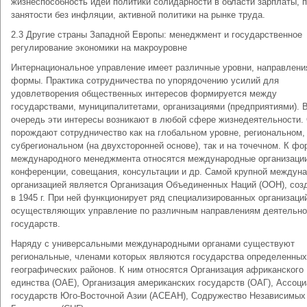
жизнеспособность идей политики солидарности в области зарплаты, 
занятости без инфляции, активной политики на рынке труда.
2.3 Другие страны Западной Европы: менеджмент и государственное
регулирование экономики на макроуровне
Интернациональное управление имеет различные уровни, направлени
формы. Практика сотрудничества по упорядочению усилий для
удовлетворения общественных интересов формируется между
государствами, муниципалитетами, организациями (предприятиями). 
очередь эти интересы возникают в любой сфере жизнедеятельности.
порождают сотрудничество как на глобальном уровне, региональном,
субрегиональном (на двухсторонней основе), так и на точечном. К ф
международного менеджмента относятся международные организаци
конференции, совещания, консультации и др. Самой крупной междун
организацией является Организация Объединенных Наций (ООН), соз
в 1945 г. При ней функционирует ряд специализированных организаци
осуществляющих управление по различным направлениям деятельно
государств.
Наряду с универсальными международными органами существуют
региональные, членами которых являются государства определенных
географических районов. К ним относятся Организация африканского
единства (ОАЕ), Организация американских государств (ОAГ), Ассоц
государств Юго-Восточной Азии (АСЕАН), Содружество Независимых