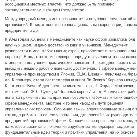
ассоциациям местных властей, что должно быть признано
законодательством в каждом государстве.
Международный менеджмент развивается и на уровне предприятий и
организаций. К ним относятся транснациональные корпорации, совме
предприятия и др.
К 90-м годам ХХ века в менеджменте как науке сформировались ряд
научных школ, издано достаточно книг и учебников. Менеджмент
развивается в масштабах многих стран, приобретает интернациональ
характер. В подготовке менеджеров наряду с изучением теории важн
становится получение практических навыков. В последнее время ста
выходить немало работ о новейших достижениях в сфере менеджмен
управление производством в Японии, США, Швеции, Финляндии, Фран
др. К примеру, стали бестселлерами книги Ли Якокка "Карьера менед
К. Татенси "Вечный дух предпринимательства", Г. Форда "Моя жизнь,
достижения", Ж-Л. Сулицер "Зеленый король" и т.д. Анализ этих рабо
попытки применить их на практике позволяют избежать многих ошибок
сфере менеджмента, быстрее и точнее находить пути решения
управленческих проблем. Особенно важны апробированные знания о 
как надо работать в сфере управления, для российских руководителе
предприятий, организаций, фирм. Классические произведения менед
на которых воспитаны поколения зарубежных менеджеров, содержат
фундаментальные идеи теории и практики управления, на их основе