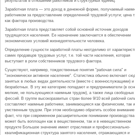
результатов в отношении работников и струк­турных единиц.
Заработная плата — это доход в денежной форме, получаемый наем
работником за предоставление определенной трудовой услуги; цена 
как фактора производства.
Заработная плата представляет собой основной источник доходов
трудящегося населения. Ее назначение заключается в обеспечении
экономических условий жизнедеятельности человека.
Определение сущности заработной платы неотделимо от характерист
самих продавцов трудовых услуг, т.е. той части населения, которая
выступает в роли собственников трудового фактора.
Существуют, например, тождественные понятия "рабочая сила" и
"экономически активное население". Статистика обычно включает сю
занятых в любых видах деятельности (вместе с военнослужащими) и
безработных. В эту же категорию попадают и предприниматели (в ос
мелкие, не пользующиеся наемным трудом), а также лица свободных
фессий. В группе высокоразвитых стран более 9/10 всей рабочей сил
составляют наемные работники, занимающиеся как физическим, так 
умственным трудом. При этом необходимо обратить особое внимание 
факт, что при современном расширительном понимании производства
может быть во­площен как в вещественном, так и в невещественном
продукте Большое значение имеет отраслевая и профессионально-
квалификационная структура занятого населения, отражающаяся и