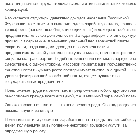
всех лиц наемного труда, включая сюда и жалованье высших менед
корпораций).
Что касается структуры денежных доходов населения Россий­ской
Федерации, то статистика выделяет здесь заработную плату, социал
трансферты (пенсии, пособия, стипендии и т.п.) и доходы от собствен
предпринимательской деятель­ности. За годы реформ в этой структур
произошли серьезные изменения: удельный вес заработной платы
сократился, тогда как доля доходов от собственности и
предпринимательской деятельности увеличилась, немного выросла и
социальных трансфертов. Подобные изменения явились в первую оч
следствием, с одной стороны, массовой приватизации государст­венн
собственности и бурного роста предпринимательства, а с другой — н
уровня фиксированной заработной платы, существующего на
государственных предприятиях.
Предложение труда на рынке, как и предложение любого другого това
обусловлено прежде всего его ценой, т.е. вели­чиной заработной плат
Однако заработная плата — это цена особого рода. Она подразделяе
номинальную и реальную.
Номинальная, или денежная, заработная плата представля­ет собой 
денег, получаемую за выполнение некоторой трудовой услуги, за
определенную работу.