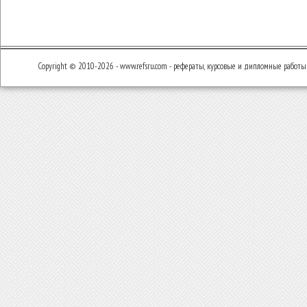
Copyright © 2010-2026 - www.refsru.com - рефераты, курсовые и дипломные работы