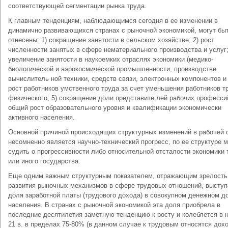
соответствующей сегментации рынка труда.
К главным тенденциям, наблюдающимся сегодня в ее изменении в
динамично развивающихся странах с рыночной экономикой, могут бы
отнесены: 1) сокращение занятости в сельском хозяйстве; 2) рост
численности занятых в сфере нематериального производства и услуг;
увеличение занятости в наукоемких отраслях экономики (медико-
биологической и аэрокосмической промышленности, производстве
вычислитель ной техники, средств связи, электронных компонентов и д
рост работников умственного труда за счет уменьшения работников т
физического; 5) сокращение доли представите лей рабочих профессий
общий рост образовательного уровня и квалификации экономически
активного населения.
Основной причиной происходящих структурных изменений в рабочей 
несомненно является научно-технический прогресс, по ее структуре 
судить о прогрессивности либо относи­тельной отсталости экономики 
или иного государства.
Еще одним важным структурным показателем, отражающим зрелость
развития рыночных механизмов в сфере трудовых отношений, выступ
доля заработной платы (трудового дохо­да) в совокупном денежном д
населения. В странах с рыночной экономикой эта доля приобрела в
последние десяти­летия заметную тенденцию к росту и колеблется в 
21 в. в пределах 75-80% (в данном случае к трудовым относятся дох