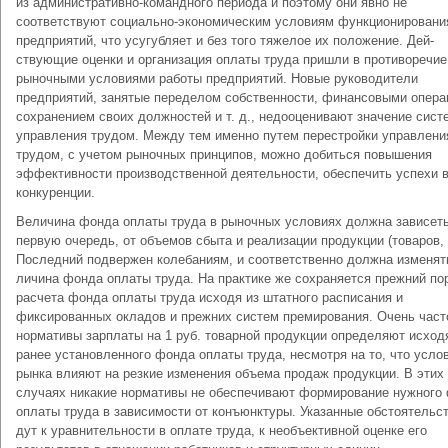
из административно-командного периода и поэтому они явно не
соответствуют социально-экономическим условиям функционировани
предприятий, что усугубляет и без того тяжелое их положение. Дей­
ствующие оценки и организация оплаты труда пришли в противоречие
рыночными условиями работы предприя­тий. Новые руководители
предприятий, занятые переде­лом собственности, финансовыми опера
сохранени­ем своих должностей и т. д., недооценивают значение сис­
управления трудом. Между тем именно путем пере­стройки управлени
трудом, с учетом рыночных принци­пов, можно добиться повышения
эффективности производ­ственной деятельности, обеспечить успехи 
конкуренции.
Величина фонда оплаты труда в рыночных условиях должна зависеть
первую очередь, от объемов сбыта и реализации продукции (товаров, 
Последний ­подвер­жен колебаниям, и соответственно должна изменят
личина фонда оплаты труда. На практике же сохраняется прежний по
расчета фонда оплаты труда исходя из штатного расписания и
фиксированных окладов и прежних систем премирования. Очень част
нормативы зарплаты на 1 руб. товарной продукции определяют исход
ранее ус­тановленного фонда оплаты труда, несмотря на то, что ус­ло
рынка влияют на резкие изменения объема продаж продукции. В этих
случаях никакие нормативы не обеспе­чивают формирование нужного
оплаты труда в за­висимости от конъюнктуры. Указанные обстоятельст
дут к уравнительности в оплате труда, к необъективной оценке его