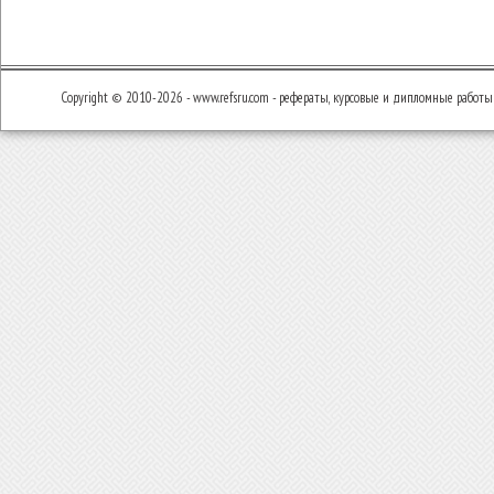
Copyright © 2010-2026 - www.refsru.com - рефераты, курсовые и дипломные работы