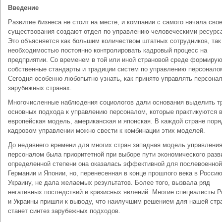
Введение
Развитие бизнеса не стоит на месте, и компании с самого начала сво
существования создают отдел по управлению человеческими ресурс
Это объясняется как большим количеством штатных сотрудников, так
необходимостью постоянно контролировать кадровый процесс на
предприятии. Со временем в той или иной страновой среде формиру
собственные стандарты и традиции систем по управлению персонало
Сегодня особенно любопытно узнать, как принято управлять персона
зарубежных странах.
Многочисленные наблюдения социологов дали основания выделить т
основных подхода к управлению персоналом, которые практикуются в
европейская модель, американская и японская. В каждой стране поря
кадровом управлении можно свести к комбинации этих моделей.
До недавнего времени для многих стран западная модель управлени
персоналом была приоритетной при выборе пути экономического разв
определенной степени она оказалась эффективной для послевоенной
Германии и Японии, но, перенесенная в конце прошлого века в Россию
Украину, не дала желаемых результатов. Более того, вызвала ряд
негативных последствий и кризисных явлений. Многие специалисты Р
и Украины пришли к выводу, что наилучшим решением для нашей стр
станет синтез зарубежных подходов.