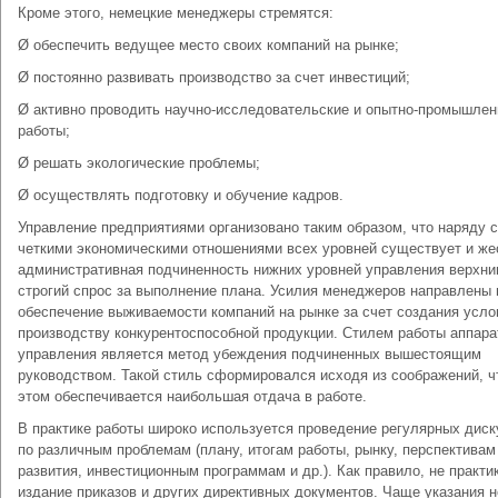
Кроме этого, немецкие менеджеры стремятся:
Ø обеспечить ведущее место своих компаний на рынке;
Ø постоянно развивать производство за счет инвестиций;
Ø активно проводить научно-исследовательские и опытно-промышле
работы;
Ø решать экологические проблемы;
Ø осуществлять подготовку и обучение кадров.
Управление предприятиями организовано таким образом, что наряду с
четкими экономическими отношениями всех уровней существует и же
административная подчиненность нижних уровней управления верхни
строгий спрос за выполнение плана. Усилия менеджеров направлены 
обеспечение выживаемости компаний на рынке за счет создания усло
производству конкурентоспособной продукции. Стилем работы аппара
управления является метод убеждения подчиненных вышестоящим
руководством. Такой стиль сформировался исходя из соображений, ч
этом обеспечивается наибольшая отдача в работе.
В практике работы широко используется проведение регулярных диск
по различным проблемам (плану, итогам работы, рынку, перспективам
развития, инвестиционным программам и др.). Как правило, не практи
издание приказов и других директивных документов. Чаще указания н