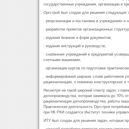
государственные учреждения, организации и пр
Оргстрой был создан для решения следующих з
· реорганизации и постановки в учреждениях и 
· разработки проектов организационных структу
· издания бланков и форм документов;
· издания инструкций и руководств;
· снабжения учреждений и предприятий усовер
счетными машинами;
· организации курсов по подготовке практическ
· информирования широких слоев работников уп
рационализации, о новинках конструкторских и 
Несмотря на такой широкий спектр задач, глав
делопроизводства, которая занимала до 70% от
рационализации делопроизводства, работы маш
Практическая деятельность Оргстроя потребовал
при НК РКИ создается Институт техники управл
ИТУ был создан для решения задач, которые пр
· научной разработки вопросов техники управле