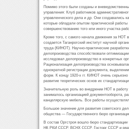
Помимо этого были созданы и вневедомственны
управления: Клуб работников административног
управленческого дела и др. Они создавались к
которые обладали опытом практической работы
совершенствованию того или иного участка раб
Кроме того, с самого начала движения за НОТ в
создается Таганрогский институт научной орган
труда (КИНОТ). Научно-практические разработки
делопроизводства способствовали оптимизации 
исследовал делопроизводство в конкретных орг
Рационализация делопроизводства основывалас
однократной регистрации документа, выделении
форм. К концу 1920-х гг. КИНОТ очень серьезн
развитие теоретических основ их стандартизаци
Значительную роль во внедрении НОТ в работу
занималось организацией документооборота, ра
канцелярскую мебель. Все работы осуществлял
Большое значение для развития советского дел
общества — Государственного бюро организацио
В состав Оргстроя вошло бюро стандартизации 
НК РКИ СССР, ВСНХ СССР, Госторг СССР и ряд 