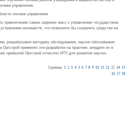
ехники управления;
бласти техники управления.
ть привлечению самых широких масс к управлению государством,
устранению излишеств, что позволило бы сохранить средства на
ем, разрабатывал методику обследования, научно обосновывая
 Оргстрой применял эти разработки на практике, внедрял их в
оих прибылей Оргстрой отчислял ИТУ для развития научно-
Страница:
1
2
3
4
5
6
7
8
9
10
11
12
13
14
15
16
17
18