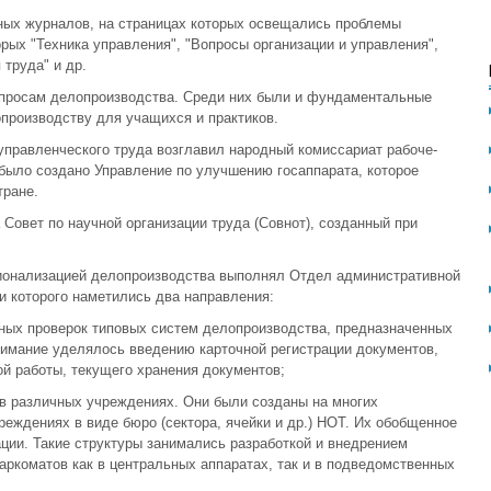
ных журналов, на страницах которых освещались проблемы
рых "Техника управления", "Вопросы организации и управления",
 труда" и др.
вопросам делопроизводства. Среди них были и фундаментальные
опроизводству для учащихся и практиков.
и управленческого труда возглавил народный комиссариат рабоче-
было создано Управление по улучшению госаппарата, которое
ране.
Совет по научной организации труда (Совнот), созданный при
ционализацией делопроизводства выполнял Отдел административной
и которого наметились два направления:
ытных проверок типовых систем делопроизводства, предназначенных
нимание уделялось введению карточной регистрации документов,
ой работы, текущего хранения документов;
 в различных учреждениях. Они были созданы на многих
реждениях в виде бюро (сектора, ячейки и др.) НОТ. Их обобщенное
ии. Такие структуры занимались разработкой и внедрением
аркоматов как в центральных аппаратах, так и в подведомственных