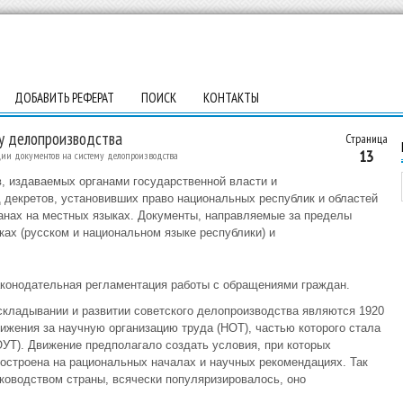
ДОБАВИТЬ РЕФЕРАТ
ПОИСК
КОНТАКТЫ
у делопроизводства
Страница
13
ии документов на систему делопроизводства
ов, издаваемых органами государственной власти и
д декретов, установивших право национальных республик и областей
анах на местных языках. Документы, направляемые за пределы
ках (русском и национальном языке республики) и
аконодательная регламентация работы с обращениями граждан.
кладывании и развитии советского делопроизводства являются 1920
движения за научную организацию труда (НОТ), частью которого стала
ОУТ). Движение предполагало создать условия, при которых
построена на рациональных началах и научных рекомендациях. Так
ководством страны, всячески популяризировалось, оно