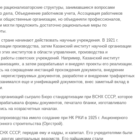
е рационализаторские структуры, занимавшиеся вопросами
о дела, Объединение работников учета, Ассоциация работников
ак общественные организации, но объединяли профессионалов,
 и могли предложить достаточно рациональные меры по
оты.
 стране начинают действовать научные учреждения. В 1921 г.
изации производства, затем Казанский институт научной организации
 этих институтов в области управления, производства и
работы советских учреждений. Например, Казанский институт
анизациях, а затем разрабатывал и внедрял проекты его реализации.
ь на сокращении инстанций прохождения документа, внедрении
 нерегистрируемых документов, разработке и внедрении трафаретных
о занимался еще и унификацией документов, внес заметный вклад в
и.
 организаций сыграло Бюро стандартизации при ВСНХ СССР, которое
зрабатывала формы документов, печатало бланки, изготавливало
ись на хозрасчетных началах.
опроизводства имело создание при НК РКИ в 1925 г. Акционерного
нного строительства (Оргстрой).
СНХ СССР, передав ему и кадры, и капитал. Его учредителями были
других центральных ведомств. Его пайщиками стали