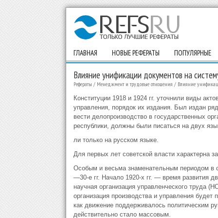
ГЛАВНАЯ
НОВЫЕ РЕФЕРАТЫ
ПОПУЛЯРНЫЕ
Влияние унификации документов на систем
Рефераты
/
Менеджмент и трудовые отношения
/
Влияние унификац
Конституции 1918 и 1924 гг. уточнили виды акт
управления, порядок их издания. Был издан ря
вести делопроизводство в государственных орг
республики, должны были писаться на двух язы
ли только на русском языке.
Для первых лет советской власти характерна з
Особым и весьма знаменательным периодом в с
—30-е гг. Начало 1920-х гг. — время развития 
научная организация управленческого труда (Н
организация производства и управления будет 
как движение поддерживалось политическим ру
действительно стало массовым.