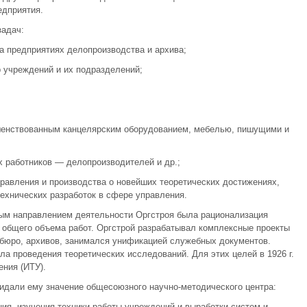
едприятия.
адач:
на предприятиях делопроизводства и архива;
р учреждений и их подразделений;
шенствованным канцелярским оборудованием, мебелью, пишущими и
их работников — делопроизводителей и др.;
равления и производства о новейших теоретических достижениях,
технических разработок в сфере управления.
ным направлением деятельности Оргстроя была рационализация
 общего объема работ. Оргстрой разрабатывал комплексные проекты
бюро, архивов, занимался унификацией служебных документов.
а проведения теоретических исследований. Для этих целей в 1926 г.
ения (ИТУ).
идали ему значение общесоюзного научно-методического центра:
ния, изучения техники работы учреждений и выработки систем и