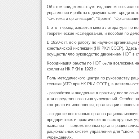
Об этом свидетельствует издание многочислен
управления и работы с документами, среди кото
"Система и организация", "Время", "Организация
В этот период издается много литературы по 
теоретические исследования, и пособия по дел
В 1920-х гг. всю работу по научной организаци
крестьянской инспекции (НК РКИ СССР). Здесь 
осуществляло руководство движением НОТ в ст
Координация работы по НОТ была возложена на 
коллегии НК РКИ в 1923 г.
Роль методического центра по руководству ра
техники (АТО при НК РКИ СССР), в деятельност
· разработка и внедрение в практику после оп
для определенного типа учреждений. Особое в
контролю их исполнения, организации справочн
· создание постоянных органов рационализации
предприятиях и практически во всех крупных уч
название — ведомственные органы рационализац
рациональных систем управления для "своих" н
учреждениях.