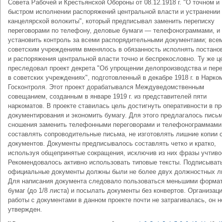
Совета Рабочей и Крестьянской Обороны от 08.12.1918 г. "О точном и
быстром исполнении распоряжений центральной власти и устранении
канцелярской волокиты", который предписывал заменить переписку
переговорами по телефону, деловые бумаги — телефонограммами, и
установить контроль за всеми распорядительными документами; все
советским учреждениям вменялось в обязанность исполнять постано
и распоряжения центральной власти точно и беспрекословно. Ту же ц
преследовал проект декрета "Об упрощении делопроизводства и пер
в советских учреждениях", подготовленный в декабре 1918 г. в Нарко
Госконтроля. Этот проект дорабатывался Междуведомственным
совещанием, созданным в январе 1919 г. из представителей пяти
наркоматов. В проекте ставилась цель достигнуть оперативности в п
документирования и экономить бумагу. Для этого предлагалось пись
сношения заменить телефонными переговорами и телефонограммами
составлять сопроводительные письма, не изготовлять лишние копии 
документов. Документы предписывалось составлять четко и кратко,
используя общепринятые сокращения, исключив из них фразы учтиво
Рекомендовалось активно использовать типовые тексты. Подписыват
официальные документы должны были не более двух должностных л
Для написания документа следовало пользоваться меньшими форма
бумаг (до 1/8 листа) и посылать документы без конвертов. Организац
работы с документами в данном проекте почти не затрагивалась, он 
утвержден.