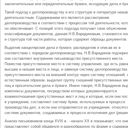
заключительные или определительные бумаги, исходящие дела и бум
Такой подход к делопроизводству и его структуре в литературе назы
деятельностным. Содержанием его является рассмотрение
делопроизводства в соответствии с процессом той деятельности, ко
он обеспечивает. С позиций этого подхода получает свое объяснение 
классификация документов, данная Н.В.Варадиновым, становится по
и структура той части работы, которая содержит образцы документов.
Выделив канцелярские дела и бумаги, распределив и описав их в
соответствии с порядком делопроизводства, Н.В.Варадинов подчеркн
они составляют внутреннее письмоводство присутственного места.
Поместив присутственное место в систему управления, где есть равн
высшие и низшие места и лица, и замкнув систему делопроизводства 
присутственного места на внешний контур через систему отношений, 
естественным образом, выделил группу сношений присутственных ме
лиц и просительские дела и бумаги. Иначе говоря, Н.В.Варадинов вы
комплексы документов, посредством которых документируются
взаимоотношения присутственных мест и лиц и которые, если они по
в учреждение, составляют систему бумаг, используемых в процессе
производства дел, а если они отправляются из учреждения, относятс
системе документов, создаваемых в процессе исполнения дел (решен
Анализ письмовников конца ХVIII в. - начало XX в показывает, что он
представляют собой обширную и разнообразную по форме и содерж