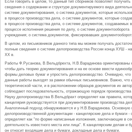
Если говорить в целом, то данный тип сборников позволяет получить
сведения о содержании и структуре документируемого вида деятельн
системе документирования, о система документов, которые использо
в процессе производства дела, о системе документов, которые созда
в процессе производства дела, о системе документов, создаваемых в
процессе исполнения решения по делу, о системе документооборота
учреждения; о система документов, фиксировавших документооборот
В целом, из письмовников данного типа мы можем получать достаточ
полные сведения о системе делопроизводства России конца ХУШ - н
XX в.
Работы Ф.Русанова, В.Вельдбрехта, Н.В.Варадинова ориентированы н
чтобы дать теорию документирования и на ее основе ввести единооб
формы деловых бумаг и упростить делопроизводство. Очевидно, что
данные работы выходят за рамки обычных письмовников. Важно, что 
теоретической части, и в расположении образцов документов их авто
соблюдают последовательность, отражающую порядок производства
Науку делопроизводства В.Вельдбрахт определяет как правила, кот
канцелярия руководствуется при документировании производства дел
Аналогичный подход обнаруживается и у Н.В.Варадинова. Основную 
делопроизводственной документации - канцелярские дела и бумаги - 
определяет как "по форме написанные изложения, заключающие в се
деятельность известного места или лица". К канцелярским делам и 
он относит входящие дела и бумаги, докладные дела и бумаги,