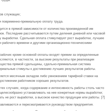
тов служащих;
 повременно-премиальную оплату труда.
дится в прямой зависимости от количества произведенной им
нок. Последние рассчитываются путем деления дневной или часовой
у выработки. Сдельная оплата стимулирует рост выработки, лучшее
и рабочего времени и другими организационно-техническими
рабочих кроме основной оплаты входят премии за определенные
сляются, в частности, за высокие результаты при реализации
мущества прямой сдельщины, сдельно-премиальная система
ериальные стимулы к достижению лучших результатов работы.
ляется месячным окладом либо умножением тарифной ставки на
достижении работником хороших результатов.
тех случаях, когда содержание и интенсивность работы столь часто
целесообразно устанавливать на нее конкретные нормы выработки;
ть не рост выработки, а высокое качество продукции или работы. [7]
авливаются и пересматриваются руководством предприятия.