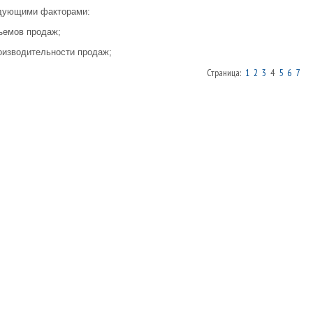
едующими факторами:
бъемов продаж;
роизводительности продаж;
Страница:
1
2
3
4
5
6
7