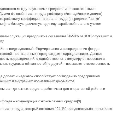
еделяется между служащими предприятия в соответствии с
мма базовой оплаты труда работнику (без надбавок и доплат)
го работнику коэффициента оплаты труда (в пределах "вилки"
ии) на базовую расчетную единицу заработной платы с учетом
платы служащих предприятия составляет 20-50% от ФЗП служащих и
м):
аботы подразделений. Формирование и распределение фонда
азателей, поставленных перед каждым подразделением. Данные
ность подразделений, с одной стороны, стимулируют персонал в
ьных трудовых обязанностей, с другой – повышают ответственность
да доплат и надбавок способствует соблюдению предприятием
нешних и внутренних нормативных документов.
 выплат денежных средств работникам для оперативной работы и
 фонда – концентрация сэкономленных средств[9]
 оплаты труда, который составил 124,1%, следовательно, повысился