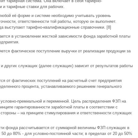
жит тарифная система. Она включает в себя тарифно-
 и тарифные ставки для рабочих.
 любой её форме и системе необходимо учитывать уровень
очности, ответственности той работы, которую он выполняет.
да выступают тарифно-квалификационные справочники. [8]
ется в установлении жесткой зависимости фонда заработной платы
едприятия.
ется фактическое поступление выручки от реализации продукции за
 и других служащих (далее служащих) зависит от результатов работы
ся от фактических поступлений на расчетный счет предприятия
еделенного процента, устанавливаемого решением генерального
: условно-премиальной и переменной. Цель распределения ФЗП на
ринципе гарантированности заработной платы в соответствии с
 стороны – на принципе стимулирования и ответственности служащих
сти фонда рассчитывается от суммарной величины ФЗП служащих в
 50 до 80% - для условно-постоянной части; в пределах от 20 до 50%