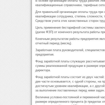
В основе организации оплаты труда рабочих ле
квалификационные справочники, тарифные сетки
Для правильной организации оплаты труда при
квалификации сотрудника, степень сложности, т
Средством учета этих качественных сторон тру
Цель применения бестарифной системы заключа
(далее ФЗП) от конечного результата работы пр
Конечным результатом работы предприятия явля
отчетный период (месяц).
Заработная плата руководителей, специалистов
предприятия.
Фонд заработной платы служащих рассчитывает
суммы реализованной продукции в размере опр
директора.
Фонд заработной платы состоит из двух частей
две части основывается, с одной стороны, на п
достигнутым уровнем квалификации, а с другой
за выполнение поставленных перед ними задач.
Величина условно-постоянной и переменной ча
размере определенного процента (в пределах от