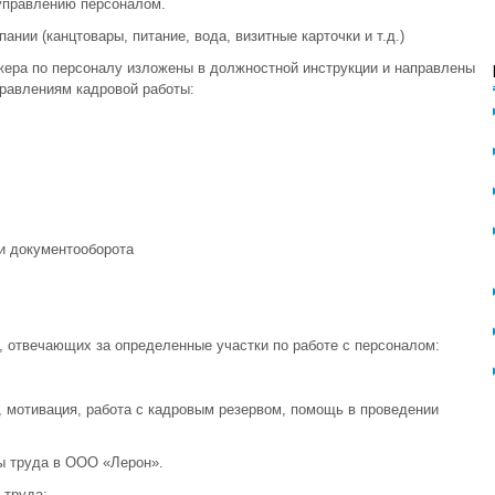
 управлению персоналом.
ии (канцтовары, питание, вода, визитные карточки и т.д.)
ера по персоналу изложены в должностной инструкции и направлены
равлениям кадровой работы:
и документооборота
, отвечающих за определенные участки по работе с персоналом:
, мотивация, работа с кадровым резервом, помощь в проведении
ы труда в ООО «Лерон».
 труда: