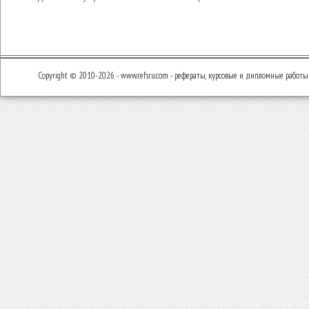
Copyright © 2010-2026 - www.refsru.com - рефераты, курсовые и дипломные работы