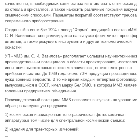
качественно, в необходимых количествах изготавливать оптические 
из стекла и кристаллов, а также наносить различные покрытия вакуу
химическими способами. Параметры покрытий соответствуют требов
современного приборостроения.
Созданный в сентябре 1994 г. завод "Форма", входящий в состав «ММ
С. И. Вавилова», специализируется на выпуске форм литья, прессфо
штампов, а также режущего инструмента и другой технологической
оснастки.
УП «ММЗ им. С. И. Вавилова» располагает большим научно-техничес
производственным потенциалом в области проектирования, изготовле
испытания высокоточных оптико-механических, оптико-электронных
приборов и систем. До 1989 года около 70% продукции производилос
нужд военных ведомств. В то же время каждый четвертый фотоаппар
выпускавшийся в СССР, имел марку БелОМО, в котором ММЗ являет
головным предприятием объединения.
Производственный потенциал ММЗ позволяет выпускать на уровне м
образцов следующую продукцию:
1) космическая и авиационная топографическая фотосъемочная
аппаратура,в том числе для спектральной космической съемки;
2) изделия для траекторных измерений;