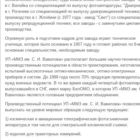
в г. Вилейка со специализацией по выпуску фотоаппаратуры; "Диапро
в г. Рогачеве со специализацией по выпуску диапроекционной техники
производство в г. Жлобине (с 1977 года - завод "Свет") со специализа
выпуску репродукционной техники; все заводы - с замкнутыми циклам
производства.
Огромную роль в подготовке кадров для завода играет техническое
училище, которое было основано в 1957 году и готовит рабочих по 8-
основным специальностям, необходимым заводу.
УП «ММЗ им. С. И. Вавилова» располагает большим научно-техничес
производственным потенциалом в области проектирования, изготовле
испытаний высокоточных оптико-механических, оптико-электронных
приборов и систем. До 1989 года около 70% продукции производилос
нужд военных ведомств. В то же время каждый четвертый фотоаппар
выпускавшийся в СНГ, имел марку БелОМО, в котором УП «ММЗ им. С
Вавилова» является головным предприятием объединения.
Производственный потенциал УП «ММЗ им. С. И. Вавилова» позволяе
выпускать на уровне мировых образцов следующую продукцию:
1) космическая и авиационная топографическая фотосъемочная
аппаратура,в том числе для спектральной космической съемки;
2) изделия для траекторных измерений;