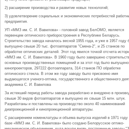
2) расширение производства и развитие новых технологий;
3) удовлетворение социальных и экономических потребностей работн
предприятия.
УП «ММЗ им. С. И. Вавилова» - головной завод БелОМО, является
первенцем оптического приборостроения в Республике Беларусь.
Строительство завода началось весной 1955 года, и уже в 1957 году 
выпущено свыше 20 тыс. фотоаппаратов "Смена-2", и 25 станков по
обработке оптических деталей. Этот год явился точкой отсчета истор
«ММЗ им. С. И. Вавилова». В 1960 году было завершено строительст
основных производственных помещений и за этот год было выпущено
кинопроекторов, 297222 фотоаппарата, 314 станков ПО обработке
оптического стекла. В этом же году заводу было присвоено имя
выдающегося ученого-оптика, государственного и общественного дея
академика С. И. Вавилова
За истекший период работы завода разработано и внедрено в произво
свыше 30 видов фотоаппаратов и выпущено их свыше 15 млн. штук.
Разработаны и поставлены на производство около 40 наименований
диапроекционной и кинопроекционной аппаратуры.
С расширением номенклатуры и объема выпуска изделий в 1971 году
базе «ММЗ им. С. И. Вавилова» было создано Белорусское оптико-
механическое объединение, куда вошли вновь построенные заводы "З