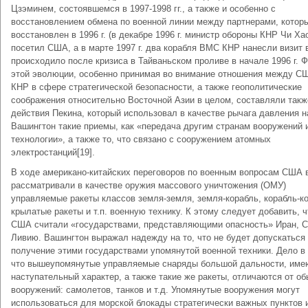
Цзэминем, состоявшемся в 1997-1998 гг., а также и особенно с
восстановлением обмена по военной линии между партнерами, котор
восстановлен в 1996 г. (в декабре 1996 г. министр обороны КНР Чи Ха
посетил США, а в марте 1997 г. два корабля ВМС КНР нанесли визит
происходило после кризиса в Тайваньском проливе в начале 1996 г. 
этой эволюции, особенно принимая во внимание отношения между С
КНР в сфере стратегической безопасности, а также геополитические
соображения относительно Восточной Азии в целом, составляли такж
действия Пекина, который использовал в качестве рычага давления н
Вашингтон такие приемы, как «передача другим странам вооружений 
технологии», а также то, что связано с сооружением атомных
электростанций[19].
В ходе американо-китайских переговоров по военным вопросам США 
рассматривали в качестве оружия массового уничтожения (ОМУ)
управляемые ракеты классов земля-земля, земля-корабль, корабль-к
крылатые ракеты и т.п. военную технику. К этому следует добавить, ч
США считали «государствами, представляющими опасность» Иран, 
Ливию. Вашингтон выражал надежду на то, что не будет допускаться
получение этими государствами упомянутой военной техники. Дело в 
что вышеупомянутые управляемые снаряды большой дальности, им
наступательный характер, а также такие же ракеты, отличаются от о
вооружений: самолетов, танков и т.д. Упомянутые вооружения могут
использоваться для морской блокады стратегически важных пунктов 