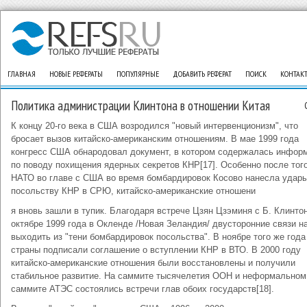
ГЛАВНАЯ
НОВЫЕ РЕФЕРАТЫ
ПОПУЛЯРНЫЕ
ДОБАВИТЬ РЕФЕРАТ
ПОИСК
КОНТАК
Политика администрации Клинтона в отношении Китая
К концу 20-го века в США возродился "новый интервенционизм", что
бросает вызов китайско-американским отношениям. В мае 1999 года
конгресс США обнародовал документ, в котором содержалась инфор
по поводу похищения ядерных секретов КНР[17]. Особенно после того
НАТО во главе с США во время бомбардировок Косово нанесла удары
посольству КНР в СРЮ, китайско-американские отношени
я вновь зашли в тупик. Благодаря встрече Цзян Цзэминя с Б. Клинто
октябре 1999 года в Окленде /Новая Зеландия/ двусторонние связи н
выходить из "тени бомбардировок посольства". В ноябре того же года
страны подписали соглашение о вступлении КНР в ВТО. В 2000 году
китайско-американские отношения были восстановлены и получили
стабильное развитие. На саммите тысячелетия ООН и неформальном
саммите АТЭС состоялись встречи глав обоих государств[18].