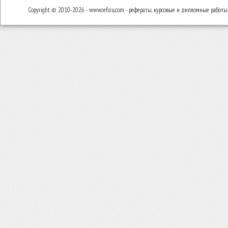
Copyright © 2010-2026 - www.refsru.com - рефераты, курсовые и дипломные работы