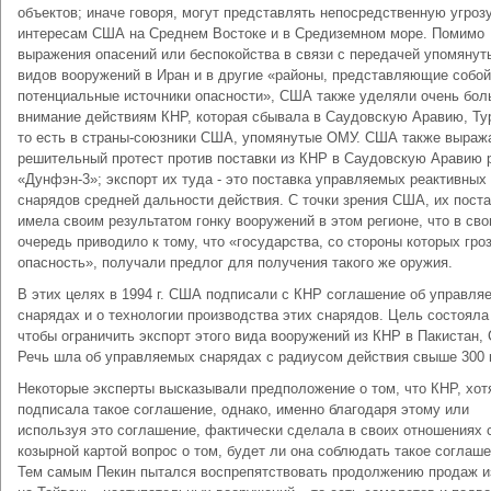
объектов; иначе говоря, могут представлять непосредственную угроз
интересам США на Среднем Востоке и в Средиземном море. Помимо
выражения опасений или беспокойства в связи с передачей упомянут
видов вооружений в Иран и в другие «районы, представляющие собой
потенциальные источники опасности», США также уделяли очень бо
внимание действиям КНР, которая сбывала в Саудовскую Аравию, Ту
то есть в страны-союзники США, упомянутые ОМУ. США также выраж
решительный протест против поставки из КНР в Саудовскую Аравию 
«Дунфэн-3»; экспорт их туда - это поставка управляемых реактивных
снарядов средней дальности действия. С точки зрения США, их пост
имела своим результатом гонку вооружений в этом регионе, что в св
очередь приводило к тому, что «государства, со стороны которых гро
опасность», получали предлог для получения такого же оружия.
В этих целях в 1994 г. США подписали с КНР соглашение об управля
снарядах и о технологии производства этих снарядов. Цель состояла 
чтобы ограничить экспорт этого вида вооружений из КНР в Пакистан,
Речь шла об управляемых снарядах с радиусом действия свыше 300 к
Некоторые эксперты высказывали предположение о том, что КНР, хот
подписала такое соглашение, однако, именно благодаря этому или
используя это соглашение, фактически сделала в своих отношениях
козырной картой вопрос о том, будет ли она соблюдать такое соглаше
Тем самым Пекин пытался воспрепятствовать продолжению продаж 