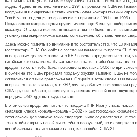
на Тайвань «наступательных вооружений», то есть самолетов и подв
лодок. И действительно, начиная с 1994 г. продажи из США на Тайван
вооружения и снаряжения стали носить более консервативный характ
Такой была тенденция по сравнению с периодом с 1991 г. по 1993 г.
Продаваемое американцами оружие имело еще большую «обороните
окраску». Отсюда и возникали мысли о том, не было ли это взаимосв
упомянутым американо-китайским соглашением об управляемых снар
Здесь можно принять во внимание и то обстоятельство, что 10 января 
госсекретарь США Олбрайт на заседании комиссии конгресса США по
иностранным делам сказала, что КНР вносила предложение о том, чт
китайская сторона могла бы согласиться на то, чтобы был поставлен
предел, то есть чтобы была прекращена поставка ОМУ, но при услови
в обмен на это США прекратят продажу оружия Тайваню; США не мог
согласиться с таким предложением. Олбрайт в этом своем заявлении
впервые открыто заявила, что КНР, желая добиться прекращения про
США оружия Тайваню, использует в дипломатической игре такую карт
передача ОМУ другим государствам.
В этой связи представляется, что продажа КНР Ирану управляемых
снарядов класса корабль-корабль «С-802» и быстроходных кораблей с
установками для запуска таких снарядов, была осуществлена не тол
того, чтобы открыть новый рынок сбыта вооружений, но и содержала 
явный замысел политического плана, касавшийся США[21].