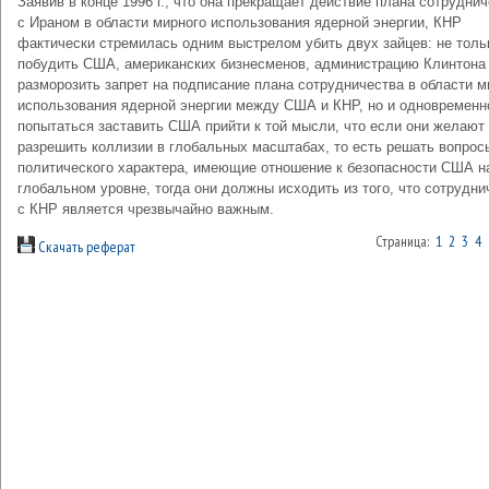
Заявив в конце 1996 г., что она прекращает действие плана сотрудни
с Ираном в области мирного использования ядерной энергии, КНР
фактически стремилась одним выстрелом убить двух зайцев: не толь
побудить США, американских бизнесменов, администрацию Клинтона
разморозить запрет на подписание плана сотрудничества в области м
использования ядерной энергии между США и КНР, но и одновременн
попытаться заставить США прийти к той мысли, что если они желают
разрешить коллизии в глобальных масштабах, то есть решать вопрос
политического характера, имеющие отношение к безопасности США н
глобальном уровне, тогда они должны исходить из того, что сотрудни
с КНР является чрезвычайно важным.
Страница:
1
2
3
4
Скачать реферат