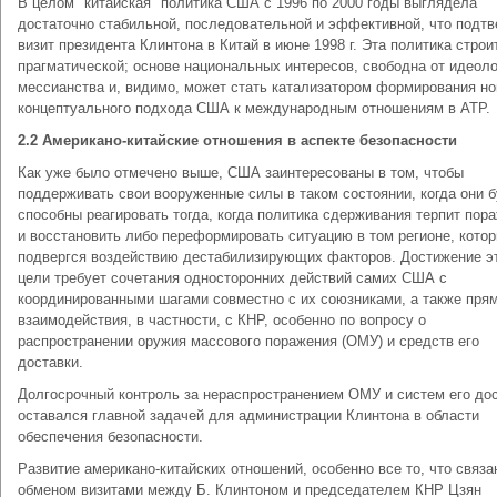
В целом "китайская" политика США с 1996 по 2000 годы выглядела
достаточно стабильной, последовательной и эффективной, что подт
визит президента Клинтона в Китай в июне 1998 г. Эта политика строи
прагматической; основе национальных интересов, свободна от идеоло
мессианства и, видимо, может стать катализатором формирования но
концептуального подхода США к международным отношениям в АТР.
2.2 Американо-китайские отношения в аспекте безопасности
Как уже было отмечено выше, США заинтересованы в том, чтобы
поддерживать свои вооруженные силы в таком состоянии, когда они 
способны реагировать тогда, когда политика сдерживания терпит пор
и восстановить либо переформировать ситуацию в том регионе, кото
подвергся воздействию дестабилизирующих факторов. Достижение э
цели требует сочетания односторонних действий самих США с
координированными шагами совместно с их союзниками, а также пря
взаимодействия, в частности, с КНР, особенно по вопросу о
распространении оружия массового поражения (ОМУ) и средств его
доставки.
Долгосрочный контроль за нераспространением ОМУ и систем его до
оставался главной задачей для администрации Клинтона в области
обеспечения безопасности.
Развитие американо-китайских отношений, особенно все то, что связа
обменом визитами между Б. Клинтоном и председателем КНР Цзян