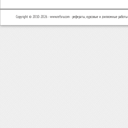
Copyright © 2010-2026 - www.refsru.com - рефераты, курсовые и дипломные работы