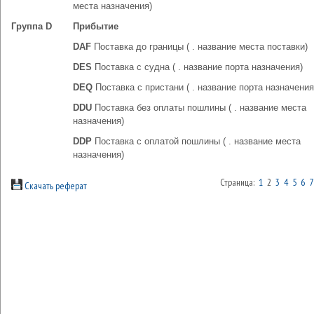
места назначения)
Группа D
Прибытие
DAF
Поставка до границы ( . название места поставки)
DES
Поставка с судна ( . название порта назначения)
DEQ
Поставка с пристани ( . название порта назначения
DDU
Поставка без оплаты пошлины ( . название места
назначения)
DDP
Поставка с оплатой пошлины ( . название места
назначения)
Страница:
1
2
3
4
5
6
7
Скачать реферат