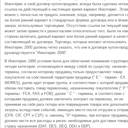
Инкотермс в свой договор купли-продажи, всегда была сделана четка
ссылка на действующий в настоящее время вариант Инкотермс. Это
можно с легкостью не придать значения, когда, например, делается 
на более ранний вариант в стандартных формах договора или в бланк
заказа, используемых торговцами. Отсутствие ссылки на текущий ва
может затем привести к разногласиям относительно того, были ли н
стороны включить данный вариант или более ранний вариант в качес
составляющей их договора. Торговцы, которые желают использовать
Инкотермс 2000 должны четко указать, что они в договоре купли-про
руководствуются "Инкотермс 2000".
В Инкотермс 1990 условия были для облегчения понимания сгруппир
четыре категории, отличающиеся между собой по существу: начиная 
термина, согласно которому продавец только предоставляет товар
покупателю на собственной территории продавца (" Е " - термин - EX
WORKS); далее идет вторая группа, в соответствии с которой продав
обязан поставить товар перевозчику, назначенному покупателем (" Р "
термины - FCA, FAS и FOB); далее " С " - термины, в соответствии с
которыми продавец должен заключить контракт на перевозку, но не
принимая на себя риск потери или повреждения товара или дополнит
затраты вследствие событий, имеющих место после отгрузки и отпра
(CFR, CIF, СРТ и С1Р); и, наконец, "0"-термины, при которых продавец
должен нести все расходы и риски, необходимые для доставки товар
страну назначения (DAF, DES, DEQ, DDU и DDP).