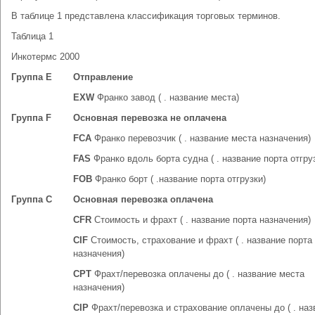
В таблице 1 представлена классификация торговых терминов.
Таблица 1
Инкотермс 2000
Группа Е
Отправление
EXW
Франко завод ( . название места)
Группа F
Основная перевозка не оплачена
FCA
Франко перевозчик ( . название места назначения)
FAS
Франко вдоль борта судна ( . название порта отгру
FOB
Франко борт ( .название порта отгрузки)
Группа С
Основная перевозка оплачена
CFR
Стоимость и фрахт ( . название порта назначения)
CIF
Стоимость, страхование и фрахт ( . название порта
назначения)
CРТ
Фрахт/перевозка оплачены до ( . название места
назначения)
CIP
Фрахт/перевозка и страхование оплачены до ( . наз