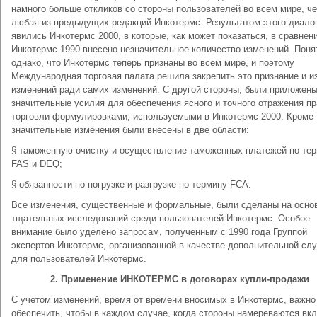
намного больше откликов со стороны пользователей во всем мире, ч
любая из предыдущих редакций Инкотермс. Результатом этого диало
явились Инкотермс 2000, в которые, как может показаться, в сравнен
Инкотермс 1990 внесено незначительное количество изменений. Поня
однако, что Инкотермс теперь признаны во всем мире, и поэтому
Международная торговая палата решила закрепить это признание и и
изменений ради самих изменений. С другой стороны, были приложен
значительные усилия для обеспечения ясного и точного отражения пр
торговли формулировками, используемыми в Инкотермс 2000. Кроме 
значительные изменения были внесены в две области:
§ таможенную очистку и осуществление таможенных платежей по те
FAS и DEQ;
§ обязанности по погрузке и разгрузке по термину FCA.
Все изменения, существенные и формальные, были сделаны на осно
тщательных исследований среди пользователей Инкотермс. Особое
внимание было уделено запросам, полученным с 1990 года Группой
экспертов Инкотермс, организованной в качестве дополнительной сл
для пользователей Инкотермс.
2. Применение ИНКОТЕРМС в договорах купли-продажи
С учетом изменений, время от времени вносимых в Инкотермс, важно
обеспечить, чтобы в каждом случае, когда стороны намереваются вк