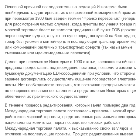
Основной причиной последовательных редакций Инкотермс была
необходимость адаптировать их к современной коммерческой практике
при пересмотре 1980 был введен термин "Франко перевозчик" (теперь
для рассмотрения частых случаев, когда пунктом получения товара п
морской торговле более не являлся традиционный пункт FOB (прохо
через поручни судна), а пункт на суше перед погрузкой на борт судна,
товар был уложен в контейнер для последующей транспортировки м
или комбинацией различных транспортных средств (так называемые
смешанные или мультимодальные перевозки).
Далее, при пересмотре Инкотермс в 1990 статьи, касающиеся обязан
продавца предоставить подтверждение поставки, позволили заменить
бумажную документацию EDI-сообщениями при условии, что стороны
заранее договорились осуществлять общение посредством электрон
почты. Нет необходимости говорить, что постоянно предпринимаются
по совершенствованию составления и представления Инкотермс с ц
облегчения их практического осуществления.
В течение процесса редактирования, который занял примерно два год
Международная торговая палата постаралась привлечь широкий круг
работников мировой торговли, представленных различными секторам
национальных комитетах, через посредство которых работает
Международная торговая палата, к высказыванию своих взглядов и
откликов на последующие проекты. Процесс редактирования вызвал