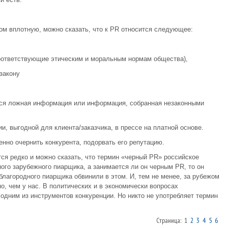
ом вплотную, можно сказать, что к PR относится следующее:
соответствующие этическим и моральным нормам общества),
закону
ется ложная информация или информация, собранная незаконными
, выгодной для клиента/заказчика, в прессе на платной основе.
енно очернить конкурента, подорвать его репутацию.
тся редко и можно сказать, что термин «черный PR» российское
ного зарубежного пиарщика, а занимается ли он черным PR, то он
 благородного пиарщика обвинили в этом. И, тем не менее, за рубежом
но, чем у нас. В политических и в экономически вопросах
одним из инструментов конкуренции. Но никто не употребляет термин
Страница: 1
2
3
4
5
6