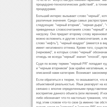
процедурно-технологических действий", а точн
процедурами.
Больший интерес вызывает слово "черный", кот
различные значения. Среди самых распростран
следующие: "черный вторник", "черная дыра", "
приведенных словосочетаниях слово "черный" 
нагрузку. Оно придает второму слову мрачнова
можно вспомнить и другие словосочетания, а и
слово "нефть"), "черный квадрат" (имеется в ви
имеет негативного оттенка. Кроме того, существ
(черновик)", в которых слово "черный" обознача
отнюдь не всегда "черный" значит "плохой", про
Судя по всему термин "черный PR" попадает ку
и "черным вторником" (как крайне негативным, 
описанной нами категории. Возникает закономе
Если обратиться к теории, то оказывается, что
объективной реальностью. Язык реагирует на ко
связано с вполне определенными представления
восприятие данного объекта (или явления). И ко
либо обозначает что-то настолько туманное, что
под этим словом что-то свое (а именно так обст
значит, какая-то "чернота" в "черном PR" все-так