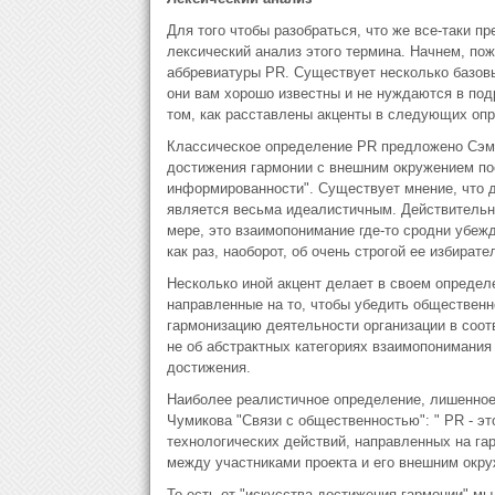
Для того чтобы разобраться, что же все-таки п
лексический анализ этого термина. Начнем, пож
аббревиатуры PR. Существует несколько базовы
они вам хорошо известны и не нуждаются в под
том, как расставлены акценты в следующих оп
Классическое определение PR предложено Сэмом 
достижения гармонии с внешним окружением по
информированности". Существует мнение, что д
является весьма идеалистичным. Действительно
мере, это взаимопонимание где-то сродни убеж
как раз, наоборот, об очень строгой ее избирате
Несколько иной акцент делает в своем определе
направленные на то, чтобы убедить общественно
гармонизацию деятельности организации в соот
не об абстрактных категориях взаимопонимания 
достижения.
Наиболее реалистичное определение, лишенное 
Чумикова "Связи с общественностью": " PR - э
технологических действий, направленных на га
между участниками проекта и его внешним окру
То есть от "искусства достижения гармонии" м