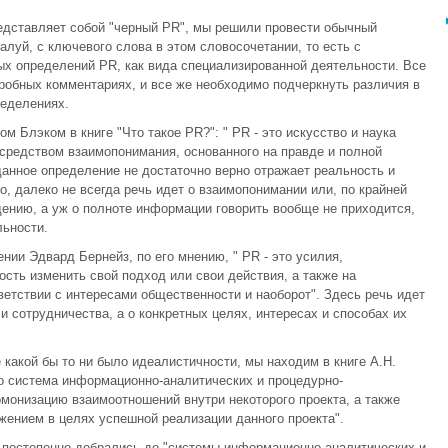
редставляет собой "черный PR", мы решили провести обычный
алуй, с ключевого слова в этом словосочетании, то есть с
х определений PR, как вида специализированной деятельности. Все
робных комментариях, и все же необходимо подчеркнуть различия в
ределениях.
Блэком в книге "Что такое PR?": " PR - это искусство и наука
средством взаимопонимания, основанного на правде и полной
анное определение не достаточно верно отражает реальность и
, далеко не всегда речь идет о взаимопонимании или, по крайней
дению, а уж о полноте информации говорить вообще не приходится,
льности.
нии Эдвард Бернейз, по его мнению, " PR - это усилия,
сть изменить свой подход или свои действия, а также на
ветствии с интересами общественности и наоборот". Здесь речь идет
и сотрудничества, а о конкретных целях, интересах и способах их
какой бы то ни было идеалистичности, мы находим в книге А.Н.
то система информационно-аналитических и процедурно-
рмонизацию взаимоотношений внутри некоторого проекта, а также
жением в целях успешной реализации данного проекта".
ы постепенно добрались до "системы информационно-аналитических и