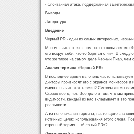
- Спонтанная атака, поддержанная заинтересо
Выводы
Литература
Введение
Черный PR - один из самых интересных, необыч
Многие считают его злом, кто-то называет его 
его вокруг себя, кто-то борется с ним. В след
что же такое на самом деле Черный Пиар, чем о
Анализ термина «Черный
PR
»
В последнее время мы очень часто используем 
дикторы произносят его с экранов мониторов и 
именно значит этот термин? Сможем ли мы сами 
Скорее всего, нет. Все дело в том, что мы прив
видимости, каждый из нас вкладывает в это пон
реальности.
А из непонимания термина, настоящего значени
истинных целях использования этого слова. Поэ
странный термин – «Черный PR»?
Лексический анализ