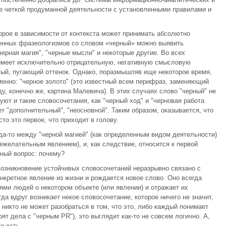
ее четкой продуманной деятельности с установленными правилами и
орое в зависимости от контекста может принимать абсолютно
енных фразеологизмов со словом «черный» можно выявить
черная магия", "черные мысли" и некоторые другие. Во всех
имеет исключительно отрицательную, негативную смысловую
тый, пугающий оттенок. Однако, поразмышляв еще некоторое время,
менно: "черное золото" (это известный всем перифраз, заменяющий
ду, конечно же, картина Малевича). В этих случаях слово "черный" не
уют и такие словосочетания, как "черный ход" и "черновая работа
ет "дополнительный", "неосновной". Таким образом, оказывается, что
сто это первое, что приходит в голову.
да-то между "черной магией" (как определенным видом деятельности)
нежелательным явлением), и, как следствие, относится к первой
рный вопрос: почему?
 возникновение устойчивых словосочетаний неразрывно связано с
нкретное явление из жизни и рождается новое слово. Оно всегда
ми людей о некотором объекте (или явлении) и отражает их
гда вдруг возникает некое словосочетание, которое ничего не значит,
 никто не может разобраться в том, что это, либо каждый понимает
оят дела с "черным PR"), это выглядит как-то не совсем логично. А,
и есть.