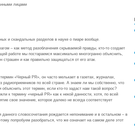
ванными лицами
ных и скандальных разделов в науке о пиаре вообще.
благом – как метод разоблачения скрываемой правды, кто-то создает
ующей работе мы постараемся максимально многогранно объяснить,
н страшен и как правильно защищаться от его атак.
термин «Черный PR», он часто мелькает в газетах, журналах,
из радиоприемников по всей стране. А знаем ли мы собственно, что
объяснить этот термин, если кто-то задаст нам такой вопрос?
ыкли к термину «черный PR» как к некой данности, хотя, по всей
ятие свое значение, которое далеко не всегда соответствует
я данного словосочетания рождается непонимание и в остальном – в
тому попробуем разобраться, что же означает на самом деле этот