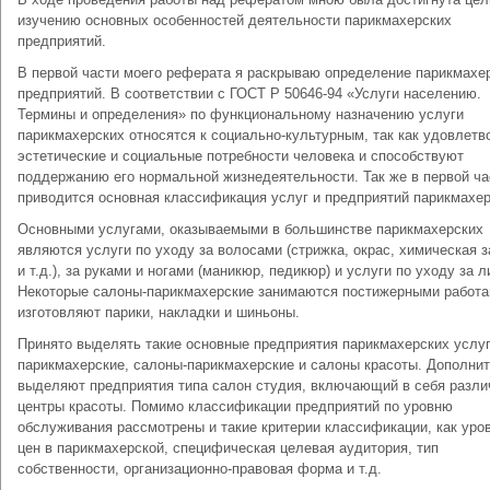
изучению основных особенностей деятельности парикмахерских
предприятий.
В первой части моего реферата я раскрываю определение парикмахе
предприятий. В соответствии с ГОСТ Р 50646-94 «Услуги населению.
Термины и определения» по функциональному назначению услуги
парикмахерских относятся к социально-культурным, так как удовлетв
эстетические и социальные потребности человека и способствуют
поддержанию его нормальной жизнедеятельности. Так же в первой ча
приводится основная классификация услуг и предприятий парикмахер
Основными услугами, оказываемыми в большинстве парикмахерских
являются услуги по уходу за волосами (стрижка, окрас, химическая з
и т.д.), за руками и ногами (маникюр, педикюр) и услуги по уходу за л
Некоторые салоны-парикмахерские занимаются постижерными работа
изготовляют парики, накладки и шиньоны.
Принято выделять такие основные предприятия парикмахерских услуг,
парикмахерские, салоны-парикмахерские и салоны красоты. Дополни
выделяют предприятия типа салон студия, включающий в себя разл
центры красоты. Помимо классификации предприятий по уровню
обслуживания рассмотрены и такие критерии классификации, как уро
цен в парикмахерской, специфическая целевая аудитория, тип
собственности, организационно-правовая форма и т.д.