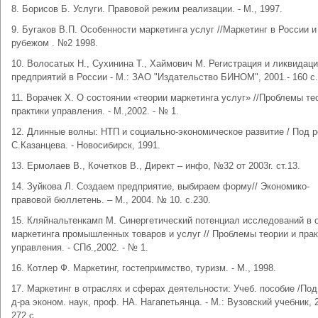
8. Борисов Б. Услуги. Правовой режим реализации. - М., 1997.
9. Бугаков В.П. Особенности маркетинга услуг //Маркетинг в России и
рубежом . №2 1998.
10. Волосатых Н., Сухинина Т., Хаймович М. Регистрация и ликвидац
предприятий в России - М.: ЗАО "Издательство БИНОМ", 2001.- 160 с.
11. Ворачек Х. О состоянии «теории маркетинга услуг» //Проблемы те
практики управления. - М.,2002. - № 1.
12. Длинные волны: НТП и социально-экономическое развитие / Под р
С.Казанцева. - Новосибирск, 1991.
13. Ермолаев В., Кочетков В., Директ – инфо, №32 от 2003г. ст.13.
14. Зуйкова Л. Создаем предприятие, выбираем форму// Экономико-
правовой бюллетень. – М., 2004. № 10. с.230.
15. Кляйнальтенкамп М. Синергетический потенциал исследований в 
маркетинга промышленных товаров и услуг // Проблемы теории и прак
управления. - СПб.,2002. - № 1.
16. Котлер Ф. Маркетинг, гостеприимство, туризм. - М., 1998.
17. Маркетинг в отраслях и сферах деятельности: Учеб. пособие /Под
д-ра эконом. наук, проф. НА. Нагапетьянца. - М.: Вузовский учебник, 2
272 с.