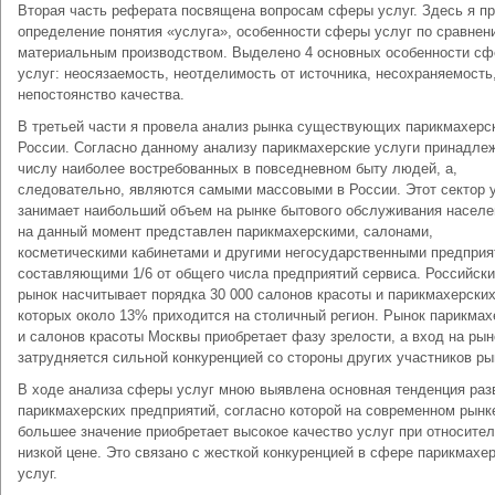
Вторая часть реферата посвящена вопросам сферы услуг. Здесь я п
определение понятия «услуга», особенности сферы услуг по сравнен
материальным производством. Выделено 4 основных особенности с
услуг: неосязаемость, неотделимость от источника, несохраняемость
непостоянство качества.
В третьей части я провела анализ рынка существующих парикмахерс
России. Согласно данному анализу парикмахерские услуги принадлеж
числу наиболее востребованных в повседневном быту людей, а,
следовательно, являются самыми массовыми в России. Этот сектор 
занимает наибольший объем на рынке бытового обслуживания населе
на данный момент представлен парикмахерскими, салонами,
косметическими кабинетами и другими негосударственными предприя
составляющими 1/6 от общего числа предприятий сервиса. Российск
рынок насчитывает порядка 30 000 салонов красоты и парикмахерских
которых около 13% приходится на столичный регион. Рынок парикмах
и салонов красоты Москвы приобретает фазу зрелости, а вход на рын
затрудняется сильной конкуренцией со стороны других участников ры
В ходе анализа сферы услуг мною выявлена основная тенденция раз
парикмахерских предприятий, согласно которой на современном рынк
большее значение приобретает высокое качество услуг при относите
низкой цене. Это связано с жесткой конкуренцией в сфере парикмахе
услуг.