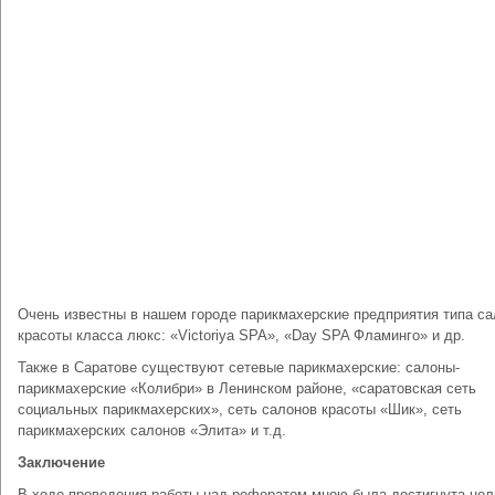
Очень известны в нашем городе парикмахерские предприятия типа са
красоты класса люкс: «Victoriya SPA», «Day SPA Фламинго» и др.
Также в Саратове существуют сетевые парикмахерские: салоны-
парикмахерские «Колибри» в Ленинском районе, «саратовская сеть
социальных парикмахерских», сеть салонов красоты «Шик», сеть
парикмахерских салонов «Элита» и т.д.
Заключение
В ходе проведения работы над рефератом мною была достигнута цел