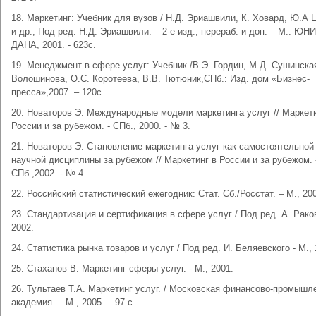
18. Маркетинг: Учебник для вузов / Н.Д. Эриашвили, К. Ховард, Ю.А 
и др.; Под ред. Н.Д. Эриашвили. – 2-е изд., перераб. и доп. – М.: ЮН
ДАНА, 2001. - 623с.
19. Менеджмент в сфере услуг: Учебник./В.Э. Гордин, М.Д. Сушинска
Волошинова, О.С. Коротеева, В.В. Тютюник,СПб.: Изд. дом «Бизнес-
пресса»,2007. – 120с.
20. Новаторов Э. Международные модели маркетинга услуг // Маркети
России и за рубежом. - СПб., 2000. - № 3.
21. Новаторов Э. Становление маркетинга услуг как самостоятельной
научной дисциплины за рубежом // Маркетинг в России и за рубежом. 
СПб.,2002. - № 4.
22. Российский статистический ежегодник: Стат. Сб./Росстат. – М., 20
23. Стандартизация и сертификация в сфере услуг / Под ред. А. Раков
2002.
24. Статистика рынка товаров и услуг / Под ред. И. Беляевского - М., 
25. Стаханов В. Маркетинг сферы услуг. - М., 2001.
26. Тультаев Т.А. Маркетинг услуг. / Московская финансово-промышл
академия. – М., 2005. – 97 с.