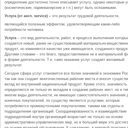
определение достаточно точно описывает услугу, однако некоторые у
(косметические, парикмахерские и т.п.) могут быть осязаемыми.
Услуга (от англ. service) –
это результат трудовой деятельности,
являющийся полезным эффектом, удовлетворяющим какие-либо
потребности человека.
Услуга
– это вид деятельности, работ, в процессе выполнения которы
создается новый, ранее не существовавший материально-веществен
продукт, но изменяется качество уже имеющегося, созданного продук
Другими словами – это благо, предоставляемое не в материальной ф
в форме деятельности. Т.е. само оказание услуг создает желаемый
результат.
Сегодня сфера услуг становится все более значимой в экономике Рос
так как она создает многочисленные рабочие места и вносит сущест
вклад во внутренний национальный продукт. Кроме этого, значимость
определяется не только их вкладом в создание рабочих мест, но и те
многие виды деятельности, не имеющих самостоятельного значения 
конечных покупателей, по существу являются услугами, которые
потребляются промежуточными покупателями, такими как отделы и
подразделения организаций. Скоординированность и взаимодействие
подразделений внутри организаций возрастает не только на основе
административно-управленческих мер, но в большей мере это достиг
на основе моделей обслуживания. К сожалению, в мировой практике 