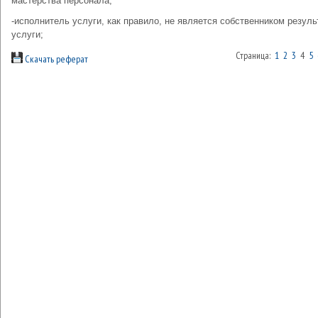
мастерства персонала;
-исполнитель услуги, как правило, не является собственником резуль
услуги;
Страница:
1
2
3
4
5
Скачать реферат