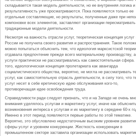
складывается такая модель деятельности, но ее внутренняя логика и
результативность уже просматриваются. Пока появляются только ее
отдельные составляющие, но результаты, полученные даже при непо
компоновке всех элементов, заставляют организации пересматривать
традиционные модели деятельности.
Несмотря на важность отрасли услуг, теоретическая концепция услуг 
России не получила своего развития и распространения. Такое полож
можно попытаться объяснить тем, что идеология марксистской теори
отдавала предпочтение прежде всего материальному производству, а
услуги практически не рассматривались как самостоятельная сфера.
того, идеологическая концепция пролетариата как авангарда
социалистического общества, вероятно, не могла не рассматривать т
услуг, как самостоятельную отрасль деятельности, в силу того, что т
услуг несет в себе еретическую идею обслуживания кого-то,
противоречащая идее освобождения труда.
Справедливости ради следует признать, что и на Западе не очень мн
внимания уделялось услугам и маркетингу услуг, иначе как объяснит
возникновения интереса к услугам и их маркетингу в середине 60-х го
Именно в этот период появляются первые работы по этой тематике.
Вероятно, это обусловлено недостаточным высоким уровнем развити
сферы услуг и уровнем конкуренции. Жесткость конкуренции в
промышленном секторе заставила организации использовать маркетин