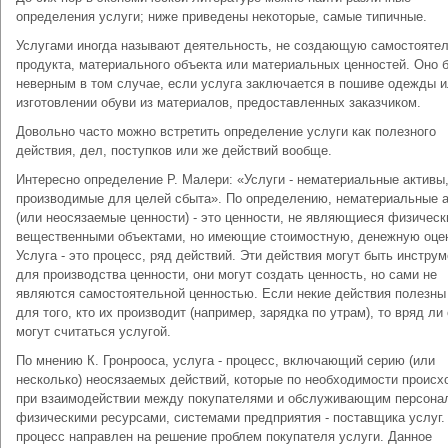
определения услуги; ниже приведены некоторые, самые типичные.
Услугами иногда называют деятельность, не создающую самостоятел
продукта, материального объекта или материальных ценностей. Оно 
неверным в том случае, если услуга заключается в пошиве одежды 
изготовлении обуви из материалов, предоставленных заказчиком.
Довольно часто можно встретить определение услуги как полезного
действия, дел, поступков или же действий вообще.
Интересно определение Р. Малери: «Услуги - нематериальные активы
производимые для целей сбыта». По определению, нематериальные 
(или неосязаемые ценности) - это ценности, не являющиеся физическ
вещественными объектами, но имеющие стоимостную, денежную оцен
Услуга - это процесс, ряд действий. Эти действия могут быть инстру
для производства ценности, они могут создать ценность, но сами не
являются самостоятельной ценностью. Если некие действия полезны
для того, кто их производит (например, зарядка по утрам), то вряд ли
могут считаться услугой.
По мнению К. Гронрооса, услуга - процесс, включающий серию (или
несколько) неосязаемых действий, которые по необходимости происх
при взаимодействии между покупателями и обслуживающим персона
физическими ресурсами, системами предприятия - поставщика услуг.
процесс направлен на решение проблем покупателя услуги. Данное