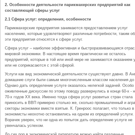
2. Особенности деятельности парикмахерских предприятий как
составляющей сферы услуг
2.1 Сфера услуг: определения, особенности
Парикмахерские предприятия занимаются предоставлением услуг
населению, которые удовлетворяют различные потребности, таким об
эти предприятия относятся к сфере услуг.
Сфера услуг – наиболее эффективная и быстроразвивающаяся отра
мировой экономики. В настоящее время практически не осталось
предприятий, которые в той или иной мере не занимаются оказанием 
или не соприкасаются с этой сферой.
Услуги как вид экономической деятельности существуют давно. В Ан
домашние слуги были самым многочисленным классом населения до 1
Однако дать определение услуге оказалось нелегкой задачей. Особо
оживленные дискуссии по этому поводу развернулись в конце 60-х - 
70-х годов ХХ века. Именно тогда сфера услуг развитых стран стала
приносить в ВВП примерно столько же, сколько промышленный и агр
секторы экономики вместе взятые. К. Гренроос полагает, что только в
экономисты неохотно остановились на одном из определений услуги. 
Ворачек уверен, что ни одна из попыток дать определение услуге не
увенчалась успехом.
До сих пор в экономической литературе можно найти различные