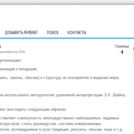
ДОБАВИТЬ РЕФЕРАТ
ПОИСК
КОНТАКТЫ
а
Страница
4
рактеристики ВУЗа
рганизации;
анизации к младшим;
аль, законы, обычаи) и структуру их восприятия и видения мира;
за использовать методологию уровневой интерпретации Э.Х. Шайна,
может выглядеть следующим образом.
оставляет совокупность непосредственно наблюдаемых, видимых
ктура вуза, стиль руководства, системы коммуникации,
гии, исповедуемые в вузе традиции, ритуалы, обычаи, язык и т.д.