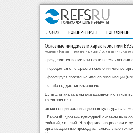
ГЛАВНАЯ
НОВЫЕ РЕФЕРАТЫ
ПОПУЛЯРНЫЕ
Основные имиджевые характеристики ВУЗ
Рефераты
/
Маркетинг, реклама и торговля
/
Основные имиджевые ха
- разделяется всеми или почти всеми членами о
- передается от старшего поколения членов орг
- формирует поведение членов организации (мор
- слабо поддается изменению.
Если для анализа организационной культуры ву
то согласно эт
ой концепции организационная культура вуза 
«Верхний» уровень культурной системы вуза с
событий, явлений. Это формально-ролевая стру
организационные процедуры, социальные техноло