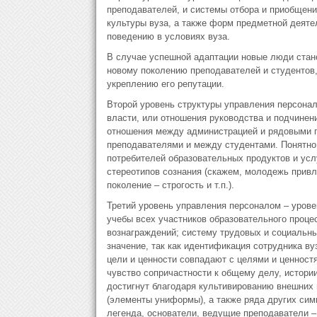
преподавателей, и системы отбора и приобщени
культуры вуза, а также форм предметной деят
поведению в условиях вуза.
В случае успешной адаптации новые люди стан
новому поколению преподавателей и студентов
укреплению его репутации.
Второй уровень структуры управления персонал
власти, или отношения руководства и подчинен
отношения между администрацией и рядовыми 
преподавателями и между студентами. Понятно
потребителей образовательных продуктов и усл
стереотипов сознания (скажем, молодежь привл
поколение – строгость и т.п.).
Третий уровень управления персоналом – урове
учебы всех участников образовательного процес
вознаграждений; систему трудовых и социальны
значение, так как идентификация сотрудника вуз
цели и ценности совпадают с целями и ценностя
чувство сопричастности к общему делу, истории
достигнут благодаря культивированию внешних 
(элементы униформы), а также ряда других симв
легенда, основатели, ведущие преподаватели – 