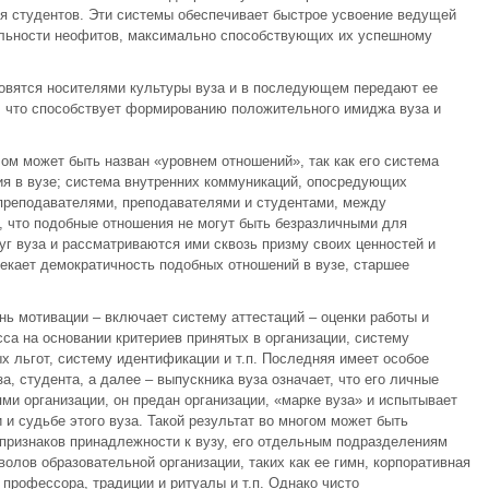
я студентов. Эти системы обеспечивает быстрое усвоение ведущей
ельности неофитов, максимально способствующих их успешному
овятся носителями культуры вуза и в последующем передают ее
, что способствует формированию положительного имиджа вуза и
ом может быть назван «уровнем отношений», так как его система
ия в вузе; система внутренних коммуникаций, опосредующих
преподавателями, преподавателями и студентами, между
, что подобные отношения не могут быть безразличными для
уг вуза и рассматриваются ими сквозь призму своих ценностей и
екает демократичность подобных отношений в вузе, старшее
нь мотивации – включает систему аттестаций – оценки работы и
са на основании критериев принятых в организации, систему
х льгот, систему идентификации и т.п. Последняя имеет особое
а, студента, а далее – выпускника вуза означает, что его личные
ми организации, он предан организации, «марке вуза» и испытывает
 и судьбе этого вуза. Такой результат во многом может быть
признаков принадлежности к вузу, его отдельным подразделениям
олов образовательной организации, таких как ее гимн, корпоративная
профессора, традиции и ритуалы и т.п. Однако чисто