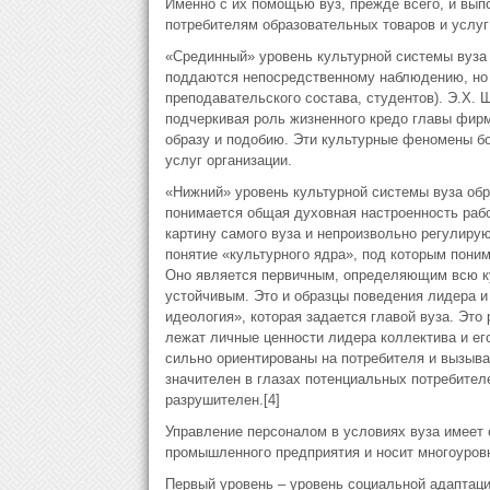
Именно с их помощью вуз, прежде всего, и выпо
потребителям образовательных товаров и услуг
«Срединный» уровень культурной системы вуза 
поддаются непосредственному наблюдению, но 
преподавательского состава, студентов). Э.Х. 
подчеркивая роль жизненного кредо главы фирмы
образу и подобию. Эти культурные феномены бо
услуг организации.
«Нижний» уровень культурной системы вуза обр
понимается общая духовная настроенность раб
картину самого вуза и непроизвольно регулиру
понятие «культурного ядра», под которым поним
Оно является первичным, определяющим всю ку
устойчивым. Это и образцы поведения лидера и 
идеология», которая задается главой вуза. Это
лежат личные ценности лидера коллектива и ег
сильно ориентированы на потребителя и вызыв
значителен в глазах потенциальных потребителе
разрушителен.[4]
Управление персоналом в условиях вуза имеет 
промышленного предприятия и носит многоуровн
Первый уровень – уровень социальной адаптаци