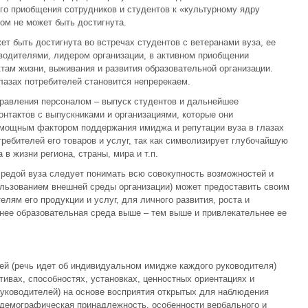
го приобщения сотрудников и студентов к «культурному ядру
ом не может быть достигнута.
т быть достигнута во встречах студентов с ветеранами вуза, ее
оводителями, лидером организации, в активном приобщении
там жизни, выживания и развития образовательной организации.
глазах потребителей становится непререкаем.
правления персоналом – выпуск студентов и дальнейшее
нтактов с выпускниками и организациями, которые они
 мощным фактором поддержания имиджа и репутации вуза в глазах
ребителей его товаров и услуг, так как символизирует глубочайшую
 в жизни региона, страны, мира и т.п.
редой вуза следует понимать всю совокупность возможностей и
пользованием внешней среды организации) может предоставить своим
елям его продукции и услуг, для личного развития, роста и
нее образовательная среда выше – тем выше и привлекательнее ее
ей (речь идет об индивидуальном имидже каждого руководителя)
ивах, способностях, установках, ценностных ориентациях и
руководителей) на основе восприятия открытых для наблюдения
о-демографическая принадлежность, особенности вербального и