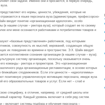
лняет свои задачи. Именно они и бросаются, в первую очередь,
 вуза.
представляют его нормы, ценности, убеждения, которые не
отражаются в языке персонала вуза (администрации, профессорско-
Шайн вводит понятие «организационная идеология», особо
 (в нашем случае – ректора вуза), который создает ее по своему
лее или мене осознаются работниками и потребителями товаров и
азуют «базовые представления» работников, под которыми
отников, совокупность их мыслей, верований, создающих общую
ющих их поведение во времени и пространстве. Э.Х. Шайн вводит
ается коллективное сознание организации (в нашем случае – вуза).
льтурную систему организации, поскольку оказывается очень
его команды - ректора и проректоров. Это «организационная
 различного рода организационные регламентации, в основе которых
о ближайших сподвижников. Если эти ценности – «идеологеммы»
ают позитивную управленческую мотивацию персонала, имидж вуза
й его образовательных товаров и услуг. Если нет – слаб и
свою специфику, в отличие, например, от средней школы или
евый характер. Каждый уровень включает в себя ряд систем.
и – включает системы подбора и обучения персонала –