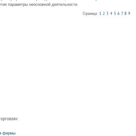
угие параметры неосновной деятельности.
Страница:
1
2
3
4
5
6
7
8
9
торговля»:
ом фирмы