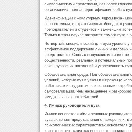
символическими средствами, без более глубоко
организации», полная идентификация себя с вуз
Идентификации с «культурным ядром вуза» може
основателями, в стратегических беседах с рук
преподавателей и студентов к важнейшим аспек
Только в этом случае авторитет самого вуза в 
Четвертый, специфический для вуза уровень у
эффективное поддержание личных и деловых ко
представляют. Связь с выпускниками является
общественности, реальных и потенциальных пот
связь вузовских поколений и укорененность вуза
Образовательная среда. Под образовательной с
условий, которые вуз в узком и широком (с ис
работникам и студентам, как основным потребит
самореализации. Чем насыщеннее и разнообраз
имидж в глазах потребителей.
4.
Имидж руководителя вуза
Имидж основателя и/или основных руководител
вуза включает представления о намерениях, мот
психологических характеристиках основателя (
характеристик, таких как внешность, социальн