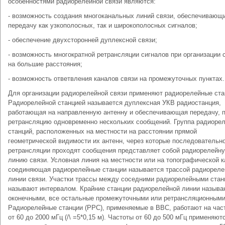
особенностями радиорелейной связи являются:
- возможность создания многоканальных линий связи, обеспечивающ
передачу как узкополосных, так и широкополосных сигналов;
- обеспечение двухсторонней дуплексной связи;
- возможность многократной ретрансляции сигналов при организации 
на большие расстояния;
- возможность ответвления каналов связи на промежуточных пунктах.
Для организации радиорелейной связи применяют радиорелейные ста
Радиорелейной станцией называется дуплексная УКВ радиостанция,
работающая на направленную антенну и обеспечивающая передачу, 
ретрансляцию одновременно нескольких сообщений. Группа радиоре
станций, расположенных на местности на расстоянии прямой
геометрической видимости их антенн, через которые последовательн
ретрансляции проходят сообщения представляет собой радиорелейн
линию связи. Условная линия на местности или на топографической к
соединяющая радиорелейные станции называется трассой радиореле
линии связи. Участки трассы между соседними радиорелейными ста
называют интервалом. Крайние станции радиорелейной линии называ
оконечными, все остальные промежуточными или ретрансляционными
Радиорелейные станции (РРС), применяемые в ВВС, работают на час
от 60 до 2000 мГц (/\ =5*0,15 м). Частоты от 60 до 500 мГц применяют