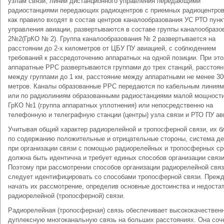
узлам связи, линий дистанционного управления передающими
радиостанциями передающих радиоцентров с приемных радиоцентро
как правило входят в состав центров каналообразования УС РТО пунк
управления авиации, развертываются в составе группы каналообразо
2№2(ГрКО № 2). Группа каналообразования № 2 развертывается на
расстоянии до 2-х километров от ЦБУ ПУ авиацией, с соблюдением
требований к рассредоточению аппаратных на одной позиции. При эт
аппаратные РРС развертываются группами до трех станций, расстоян
между группами до 1 км, расстояние между аппаратными не менее 30
метров. Каналы образованные РРС передаются по кабельным линиям
или по радиолиниям образованными радиостанциями малой мощности
ГрКО №1 (группа аппаратных уплотнения) или непосредственно на
телефонную и телеграфную станции (центры) узла связи и РТО ПУ ав
Учитывая общий характер радиорелейной и тропосферной связи, их б
по содержанию положительные и отрицательные стороны, система де
при организации связи с помощью радиорелейных и тропосферных ср
должна быть идентична и требует единых способов организации связи
Поэтому при рассмотрении способов организации радиорелейной связ
следует идентифицировать со способами тропосферной связи. Преж
начать их рассмотрение, определив основные достоинства и недоста
радиорелейной (тропосферной) связи.
Радиорелейная (тропосферная) связь обеспечивает высококачествен
дуплексную многоканальную связь на больших расстояниях. Она соч