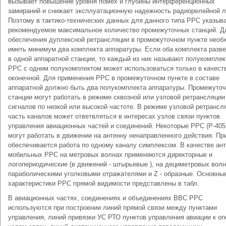
вызывает повышение уровня помех и глубины интерференционных
замираний и снижает эксплуатационную надежность радиорелейной л
Поэтому в тактико-технических данных для данного типа РРС указыв
рекомендуемое максимальное количество промежуточных станций. Д
обеспечения дуплексной ретрансляции в промежуточном пункте необ
иметь минимум два комплекта аппаратуры. Если оба комплекта разв
в одной аппаратной станции, то каждый из них называют полукомплек
РРС с одним полукомплектом может использоваться только в качест
оконечной. Для применения РРС в промежуточном пункте в составе
аппаратной должно быть два полукомплекта аппаратуры. Промежуто
станции могут работать в режиме сквозной или узловой ретрансляции
сигналов по низкой или высокой частоте. В режиме узловой ретрансл
часть каналов может ответвляться в интересах узлов связи пунктов
управления авиационных частей и соединений. Некоторые РРС (Р-40
могут работать в движении на антенну ненаправленного действия. Пр
обеспечивается работа по одному каналу симплексом. В качестве ант
мобильных РРС на метровых волнах применяются директорные и
логопериодические (в движений - штырьевые ), на дециметровых волн
параболическими уголковыми отражателями и Z - образные. Основны
характеристики РРС прямой видимости представлены в табл.
В авиационных частях, соединениях и объединениях ВВС РРС
используются при построении линий прямой связи между пунктами
управления, линий привязки УС РТО пунктов управления авиации к о