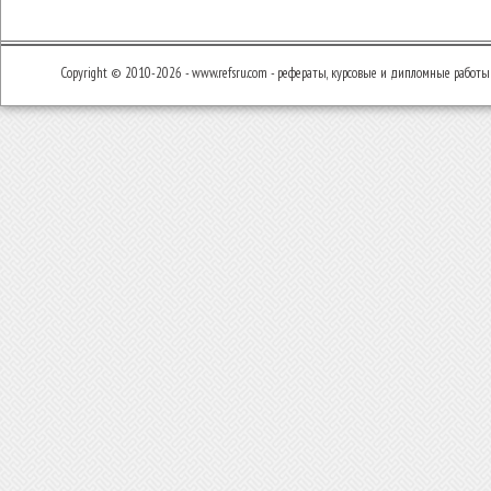
Copyright © 2010-2026 - www.refsru.com - рефераты, курсовые и дипломные работы