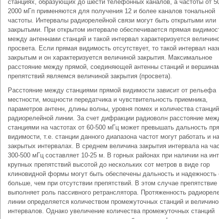
станциях, образующих до шести телефонных каналов, а частоты от 5
2000 мГп применяются для получения 12 и более каналов тональной
частоты. Интервалы радиорелейной связи могут быть открытыми или
закрытыми. При открытом интервале обеспечивается прямая видимос
между антеннами станций и такой интервал характеризуется величин
просвета. Если прямая видимость отсутствует, то такой интервал на
закрытым и он характеризуется величиной закрытия. Максимальное
расстояние между прямой, соединяющей антенны станций и вершина
препятствий являемся величиной закрытия (просвета).
Расстояние между станциями прямой видимости зависит от рельефа
местности, мощности передатчика и чувствительность приемника,
параметров антенн, длины волны, уровня помех и количества станций
радиорелейной линии. За счет дифракции радиоволн расстояние меж
станциями на частотах от 60-500 мГц может превышать дальность пр
видимости, т.е. станции данного диапазона частот могут работать и н
закрытых интервалах. В среднем величина закрытия интервала на ча
300-500 мГц составляет 10-25 м. В горных районах при наличии на ин
крупных препятствий высотой до нескольких сот метров в виде гор
клиновидной формы могут быть обеспечены дальность и надежность 
больше, чем при отсутствии препятствий. В этом случае препятствие
выполняет роль пассивного ретранслятора. Протяженность радиорел
линии определяется количеством промежуточных станций и величино
интервалов. Однако увеличение количества промежуточных станций