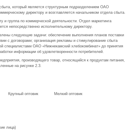
 сбыта, который является структурным подразделением ОАО
оммерческому директору и возглавляется начальником отдела сбыта.
ту и группа по коммерческой деятельности. Отдел маркетинга
ется непосредственно исполнительному директору.
влены следующие задачи: обеспечение выполнения планов поставки
твии с договорами; организация рекламы и стимулирование сбыта
лей специалистами ОАО «Нижнекамский хлебокомбинат» до принятия
бработки информации об удовлетворенности потребителей.
едприятия, производящего товар, относящийся к продуктам питания,
енные на рисунке 2.3.
Крупный оптовик
Мелкий оптовик
ие лица)