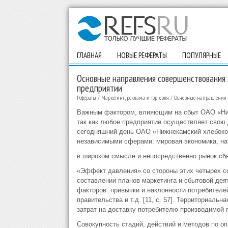
ГЛАВНАЯ
НОВЫЕ РЕФЕРАТЫ
ПОПУЛЯРНЫЕ
Основные направления совершенствования 
предприятии
Рефераты
/
Маркетинг, реклама и торговля
/
Основные направления с
Важным фактором, влияющим на сбыт ОАО «Ниж
так как любое предприятие осуществляет свою 
сегодняшний день ОАО «Нижнекамский хлебоком
независимыми сферами: мировая экономика, на
в широком смысле и непосредственно рынок сб
«Эффект давления» со стороны этих четырех сф
составлении планов маркетинга и сбытовой дея
факторов: привычки и наклонности потребителей
правительства и т.д. [11, с. 57]. Территориал
затрат на доставку потребителю производимой 
Совокупность стадий, действий и методов по о