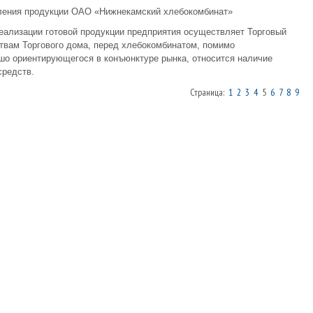
ления продукции ОАО «Нижнекамский хлебокомбинат»
еализации готовой продукции предприятия осуществляет Торговый
твам Торгового дома, перед хлебокомбинатом, помимо
шо ориентирующегося в конъюнктуре рынка, относится наличие
средств.
Страница:
1
2
3
4
5
6
7
8
9