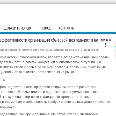
ДОБАВИТЬ РЕФЕРАТ
ПОИСК
КОНТАКТЫ
эффективности организации сбытовой деятельности на
Страница
5
овершенствования эффективности организации сбытовой деятельности на предприятии
некамский хлебокомбинат», является воздействие внешней среды,
деятельность в рамках конкретной экономической ситуации. На
бинат» столкнулось с решением проблем, связанных с четырьмя
циональная экономика, потребительский рынок
ыта.
ер на деятельность предприятия принимается в расчет при
тельности. На сбыт влияет и ряд неконтролируемых внешних
; конкуренция; торговые традиции; контроль со стороны
ьная и временная разобщенность требует значительных дополнительных
продукции.
пределению, выбору и привлечению потребителей, выявлению