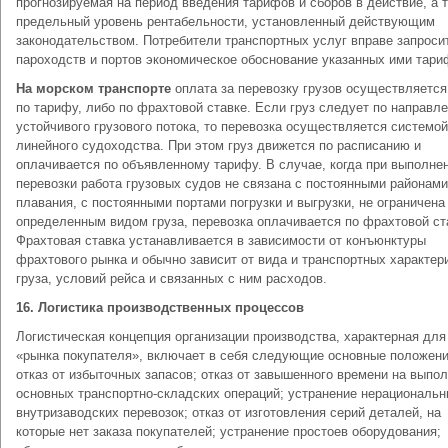
прогнозируемая на период введения тарифов и сборов в действие, а 
предельный уровень рентабельности, установленный действующим
законодательством. Потребители транспортных услуг вправе запроси
пароходств и портов экономическое обоснование указанных ими тари
На морском транспорте
оплата за перевозку грузов осуществляется
по тарифу, либо по фрахтовой ставке. Если груз следует по направл
устойчивого грузового потока, то перевозка осуществляется системой
линейного судоходства. При этом груз движется по расписанию и
оплачивается по объявленному тарифу. В случае, когда при выполне
перевозки работа грузовых судов не связана с постоянными районами
плавания, с постоянными портами погрузки и выгрузки, не ограничена
определенным видом груза, перевозка оплачивается по фрахтовой ст
Фрахтовая ставка устанавливается в зависимости от конъюнктуры
фрахтового рынка и обычно зависит от вида и транспортных характер
груза, условий рейса и связанных с ним расходов.
16.
Логистика производственных процессов
Логистическая концепция организации производства, характерная для
«рынка покупателя», включает в себя следующие основные положени
отказ от избыточных запасов; отказ от завышенного времени на выпо
основных транспортно-складских операций; устранение нерациональ
внутризаводских перевозок; отказ от изготовления серий деталей, на
которые нет заказа покупателей; устранение простоев оборудования;