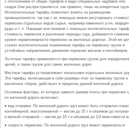
с отклонением от общих тарифов в виде специальных надбавок или
скидок.Они распространяются, как правило, лишь на конкретные груз
Исключительные тарифы позволяют влиять на размещение
промышленности, так как с их помощью можно регулировать стоимос
перевозки отдельных видов сырья, например каменного угля, кварцит
руды и т. п. Повышая или понижая с помощью исключительных тари
стоимость перевозок в различные периоды года, добиваются снижени
уровня неравномерности перевозок на железных дорогах. Этой же це
служат исключительные пониженные тарифы на перевозку грузов в
устойчивых направлениях движения порожних вагонов и контейнеров.
Льготные тарифы применяются при перевозке грузов для определенн
целей, а также грузов для самих железных дорог.
Местные тарифы устанавливают начальники отдельных железных дор
Эти тарифы, включающие в себя размеры плат за перевозку грузов и
различных сборов, действуют в пределах данной железной дороги.
Основные факторы, от которых зависит размер платы при перевозке г
по железной дороге включают:
♦ вид отправки. По железной дороге груз может быть отправлен поваг
контейнерной, малотоннажной — весом до 25 т и объемом до полува
и мелкой отправкой — весом до 10 т и объемом до 1/3 вместимости в
♦ скорость перевозки. По железной дороге груз может перевозиться