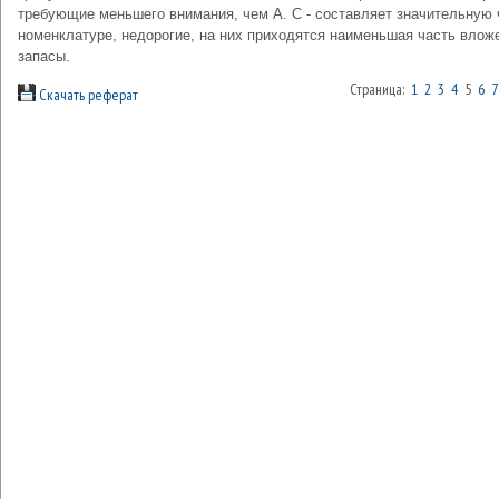
требующие меньшего внимания, чем А. С - составляет значительную 
номенклатуре, недорогие, на них приходятся наименьшая часть влож
запасы.
Страница:
1
2
3
4
5
6
7
Скачать реферат