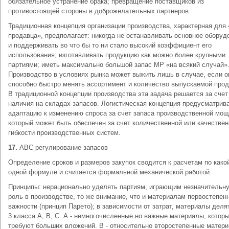
обязательное устранение брака; превращение поставщиков из
противостоящей стороны в доброжелательных партнеров.
Традиционная концепция организации производства, характерная для
продавца», предполагает: никогда не останавливать основное оборуд
и поддерживать во что бы то ни стало высокий коэффициент его
использования; изготавливать продукцию как можно более крупными
партиями; иметь максимально большой запас МР «на всякий случай»
Производство в условиях рынка может выжить лишь в случае, если о
способно быстро менять ассортимент и количество выпускаемой прод
В традиционной концепции производства эта задача решается за счет
наличия на складах запасов. Логистическая концепция предусматрив
адаптацию к изменению спроса за счет запаса производственной мощ
который может быть обеспечен за счет количественной или качестве
гибкости производственных систем.
17.
АВС регулирование запасов
Определение сроков и размеров закупок сводится к расчетам по како
одной формуле и считается формальной механической работой.
Принципы: нерационально уделять партиям, играющим незначительн
роль в производстве, то же внимание, что и материалам первостепен
важности (принцип Парето); в зависимости от затрат, материалы деля
3 класса А, В, С. А - немногочисленные но важные материалы, котор
требуют больших вложений. В - относительно второстепенные матери