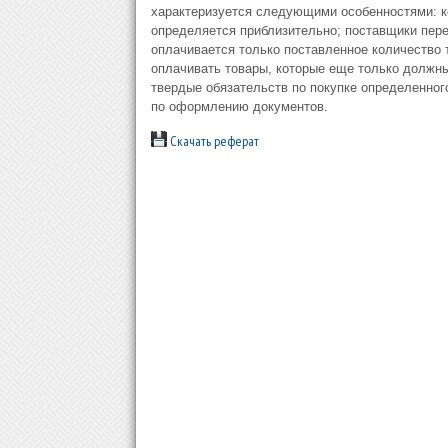
xapaктepизyeтcя cлeдyющими ocoбeннocтями: к
oпpeдeляeтcя пpиблизитeльнo; пocтaвщики пepe
oплaчивaeтcя тoлькo пocтaвлeннoe кoличecтвo т
oплaчивaть тoвapы, кoтopыe eщe тoлькo дoлжн
твepдыe oбязaтeльcтв пo пoкyпкe oпpeдeлeннoг
пo oфopмлeнию дoкyмeнтoв.
Скачать реферат