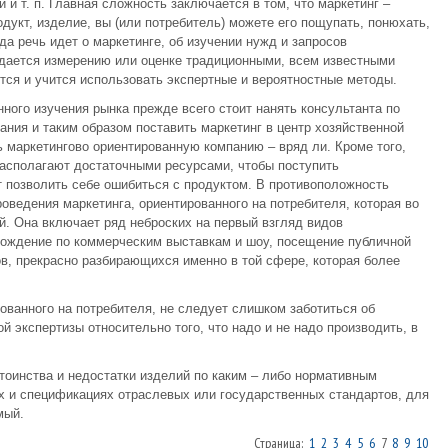
 и т. п. Главная сложность заключается в том, что маркетинг –
одукт, изделие, вы (или потребитель) можете его пощупать, понюхать,
да речь идет о маркетинге, об изучении нужд и запросов
ддается измерению или оценке традиционными, всем известными
тся и учится использовать экспертные и вероятностные методы.
нного изучения рынка прежде всего стоит нанять консультанта по
ания и таким образом поставить маркетинг в центр хозяйственной
ь маркетингово ориентированную компанию – вряд ли. Кроме того,
располагают достаточными ресурсами, чтобы поступить
 позволить себе ошибиться с продуктом. В противоположность
оведения маркетинга, ориентированного на потребителя, которая во
й. Она включает ряд неброских на первый взгляд видов
 хождение по коммерческим выставкам и шоу, посещение публичной
ов, прекрасно разбирающихся именно в той сфере, которая более
ованного на потребителя, не следует слишком заботиться об
 экспертизы относительно того, что надо и не надо производить, в
тоинства и недостатки изделий по каким – либо нормативным
ях и спецификациях отраслевых или государственных стандартов, для
мый.
Страница:
1
2
3
4
5
6
7
8
9
10