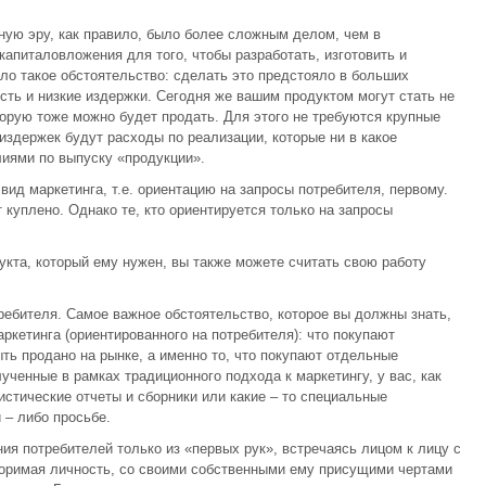
ую эру, как правило, было более сложным делом, чем в
апиталовложения для того, чтобы разработать, изготовить и
ло такое обстоятельство: сделать это предстояло в больших
ть и низкие издержки. Сегодня же вашим продуктом могут стать не
торую тоже можно будет продать. Для этого не требуются крупные
издержек будут расходы по реализации, которые ни в какое
иями по выпуску «продукции».
ид маркетинга, т.е. ориентацию на запросы потребителя, первому.
 куплено. Однако те, кто ориентируется только на запросы
укта, который ему нужен, вы также можете считать свою работу
ребителя. Самое важное обстоятельство, которое вы должны знать,
ркетинга (ориентированного на потребителя): что покупают
ыть продано на рынке, а именно то, что покупают отдельные
ученные в рамках традиционного подхода к маркетингу, у вас, как
тистические отчеты и сборники или какие – то специальные
 – либо просьбе.
ия потребителей только из «первых рук», встречаясь лицом к лицу с
торимая личность, со своими собственными ему присущими чертами