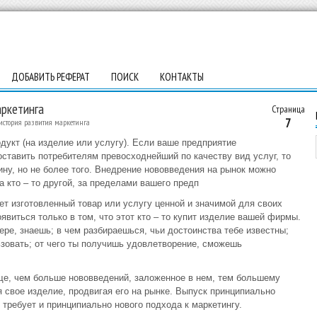
ДОБАВИТЬ РЕФЕРАТ
ПОИСК
КОНТАКТЫ
аркетинга
Страница
7
история развития маркетинга
дукт (на изделие или услугу). Если ваше предприятие
ставить потребителям превосходнейший по качеству вид услуг, то
ну, но не более того. Внедрение нововведения на рынок можно
а кто – то другой, за пределами вашего предп
ет изготовленный товар или услугу ценной и значимой для своих
явиться только в том, что этот кто – то купит изделие вашей фирмы.
мере, знаешь; в чем разбираешься, чьи достоинства тебе известны;
ьзовать; от чего ты получишь удовлетворение, сможешь
ще, чем больше нововведений, заложенное в нем, тем большему
 свое изделие, продвигая его на рынке. Выпуск принципиально
 требует и принципиально нового подхода к маркетингу.