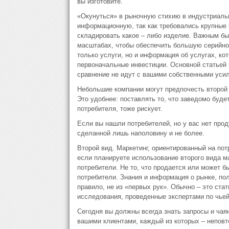
вы изготовите.
«Окунуться» в рыночную стихию в индустриальн
информационную, так как требовались крупные к
складировать какое – либо изделие. Важным бы
масштабах, чтобы обеспечить большую серийнос
только услуги, но и информация об услугах, ко
первоначальные инвестиции. Основной статьей 
сравнение не идут с вашими собственными усил
Небольшие компании могут предпочесть второй в
Это удобнее: поставлять то, что заведомо будет
потребителя, тоже рискует.
Если вы нашли потребителей, но у вас нет прод
сделанной лишь наполовину и не более.
Второй вид. Маркетинг, ориентированный на пот
если планируете использование второго вида ма
потребители. Не то, что продается или может б
потребители. Знания и информация о рынке, пол
правило, не из «первых рук». Обычно – это ста
исследования, проведенные экспертами по чьей
Сегодня вы должны всегда знать запросы и чаян
вашими клиентами, каждый из которых – непов