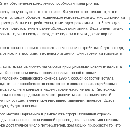
блем обеспечения конкурентоспособности предприятия.
азу почувствуете, что это такое. Вы узнаете не только то, что в
но и то, каким образом техническое нововведение должно дополнятся
рмах работы с потребителем, в методах рекламы и т. п. Часто для
 все подготовленные ранее обследования рынка. Ведь очень трудно
чить то, чего никогда прежде не видели и в чем до сих пор не
не стесняются поинтересоваться мнением потребителей даже тогда,
а рынке, и в достоинствах нового изделия. Они стремятся извлекать
чение имеет не просто разработка принципиально нового изделия, а
орые бы положили начало формированию новой отрасли
 условиях финансового кризиса 1998 г. особой остротой встала
одств. Целесообразно по возможности заимствовать зарубежные
уск того, чего раньше в нашей стране никто не делал (во всяком
Только тогда предприятие может рассчитывать на приемлемый
ка при осуществлении крупных инвестиционных проектов. Здесь
дукт, будет оправдан.
ого метода маркетинга в рамках уже сформированной отрасли,
оды, связанные с организацией производства, заниматься поиском
нке достаточное число потребителей, желающих приобрести то, что