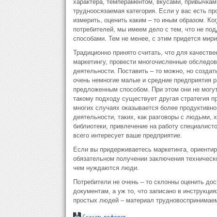
характера, темпераментом, вкусами, привычками
трудноосязаемая категория. Если у вас есть пр
измерить, оценить каким – то иным образом. Ког
потребителей, мы имеем дело с тем, что не по
способами. Тем не менее, с этим придется мири
Традиционно принято считать, что для качестве
маркетингу, провести многочисленные обследов
деятельности. Поставить – то можно, но создат
очень немногие малые и средние предприятия 
предложенным способом. При этом они не могут
такому подходу существует другая стратегия пр
многих случаях оказывается более продуктивно
деятельности, таких, как разговоры с людьми,
библиотеки, привлечение на работу специалист
всего интересует ваше предприятие.
Если вы придерживаетесь маркетинга, ориентир
обязательном получении заключения технической
чем нуждаются люди.
Потребители не очень – то склонны оценить дос
документам, а уж то, что записано в инструкци
простых людей – материал трудновоспринимае