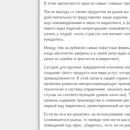
В этом заключается одна из самых главных про
После выхода со своим продуктом на рынок вы ср
действительности представляет ваше изделие, 
еще нововведениями в области маркетинга, в фо
нового вида изделий непригодными оказываются
узнать у людей, сколь страстно они желают полу
нуждались.
Между тем за рубежом самые известные фирмы 
когда абсолютно уверены и в своей репутации н
уроки из ошибок и просчетов в маркетинге.
Сегодня для крупных предприятий ключевое зна
создание такого продукта или вида услуг, кот
промышленности. В этой связи в нашей стране в
проблема развития импортозамещающих произв
технологии и системы управления, начинать вып
случае на соответствующем уровне качества). 
уровень издержек производства и снижения рис
первый вид маркетинга, ориентированный на про
Если вы все же решились на использование так
сложившегося рынка, то прежде чем нести расх
помещений под офис, убедитесь, есть ли на ры