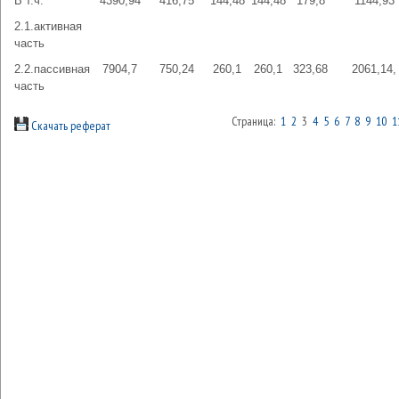
В т.ч.
4390,94
416,75
144,48
144,48
179,8
1144,93
2.1.активная
часть
2.2.пассивная
7904,7
750,24
260,1
260,1
323,68
2061,14,
часть
Страница:
1
2
3
4
5
6
7
8
9
10
1
Скачать реферат