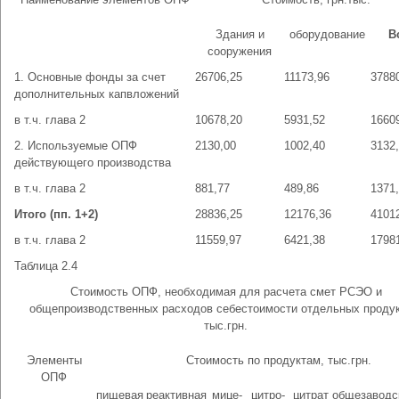
Здания и
оборудование
В
сооружения
1. Основные фонды за счет
26706,25
11173,96
3788
дополнительных капвложений
в т.ч. глава 2
10678,20
5931,52
1660
2. Используемые ОПФ
2130,00
1002,40
3132
действующего производства
в т.ч. глава 2
881,77
489,86
1371
Итого (пп. 1+2)
28836,25
12176,36
4101
в т.ч. глава 2
11559,97
6421,38
1798
Таблица 2.4
Стоимость ОПФ, необходимая для расчета смет РСЭО и
общепроизводственных расходов себестоимости отдельных продук
тыс.грн.
Элементы
Стоимость по продуктам, тыс.грн.
ОПФ
пищевая
реактивная
мице-
цитро-
цитрат
общезаводс