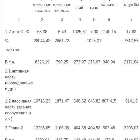
лимонная
лимонная
кальция
службы
лий
гипс
кислота
кислота
1
2
3
4
5
6
7
1.Итого ОПФ
68,38
6,49
1025,31
7,30
1140,15
17,83
%
28044,42
2661,72
1025,31
7312,55
тыс.грн.
В т.ч.
8326,19
790,25
273,97
273,97
340,94
2171,04
1.1.активная
часть
(оборудование
и др.)
1.2.пассивная
19718,23
1871,47
648,82
648,82
807,415
5141,5
часть (здания,
сооружения и
др.)
2.Глава 2
12295,65
1166,99
404,58
404,58
503,48
3206,07