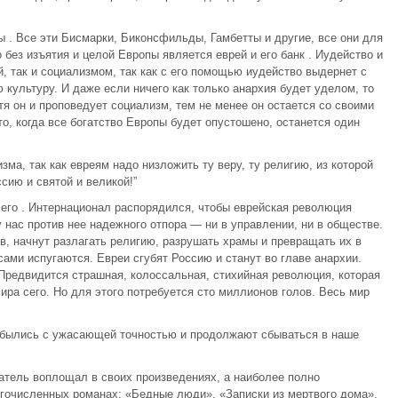
ы . Все эти Бисмарки, Биконсфильды, Гамбетты и другие, все они для
 без изъятия и целой Европы является еврей и его банк . Иудейство и
й, так и социализмом, так как с его помощью иудейство выдернет с
культуру. И даже если ничего как только анархия будет уделом, то
отя он и проповедует социализм, тем не менее он остается со своими
о, когда все богатство Европы будет опустошено, останется один
ма, так как евреям надо низложить ту веру, ту религию, из которой
ию и святой и великой!”
 его . Интернационал распорядился, чтобы еврейская революция
у нас против нее надежного отпора — ни в управлении, ни в обществе.
тв, начнут разлагать религию, разрушать храмы и превращать их в
сами испугаются. Евреи сгубят Россию и станут во главе анархии.
 Предвидится страшная, колоссальная, стихийная революция, которая
ира сего. Но для этого потребуется сто миллионов голов. Весь мир
 сбылись с ужасающей точностью и продолжают сбываться в наше
сатель воплощал в своих произведениях, а наиболее полно
гочисленных романах: «Бедные люди», «Записки из мертвого дома»,