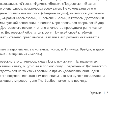
наказание», «Игрок», «Идиот», «Бесы», «Подросток», «Братья
 очень широк, практически всеохватен. Не ускользали от его
щные социальные вопросы («Бедные люди»), ни вопросы духовного
», «Братья Карамазовы»). В романе «Бесы», в котором Достоевский
мы русской революции, в полной мере проявился пророческий дар
ь Достоевского исключительно в качестве проводника религиозных
е, Достоевский обратился к Богу. При всей своей глубокой
яет читателю право выбора, а истин в его романах оказывается
ил и европейских экзистенциалистов, и Зигмунда Фрейда, и даже
ана Лебядкина из «Бесов»).
оевским это случилось, слава Богу, при жизни. На знаменитых
ожавший славу, ощутил ее в полную силу. Современник Достоевского
удостоился не то чтобы овации, а прямо идолопоклонения: один
того потрясен испытанным волнением, что без чувств повалился на
ившего мировое турне The Beatles, такое не в новинку.
Страница:
1
2