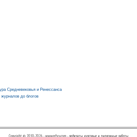
ура Средневековья и Ренессанса
 журналов до блогов
Copyright © 2010-2026 - www.refsru.com - рефераты, курсовые и дипломные работы