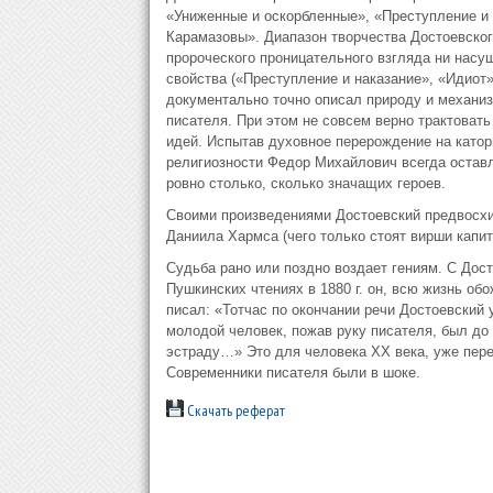
«Униженные и оскорбленные», «Преступление и 
Карамазовы». Диапазон творчества Достоевского
пророческого проницательного взгляда ни насу
свойства («Преступление и наказание», «Идиот
документально точно описал природу и механиз
писателя. При этом не совсем верно трактоват
идей. Испытав духовное перерождение на каторг
религиозности Федор Михайлович всегда оставл
ровно столько, сколько значащих героев.
Своими произведениями Достоевский предвосхит
Даниила Хармса (чего только стоят вирши капит
Судьба рано или поздно воздает гениям. С Дост
Пушкинских чтениях в 1880 г. он, всю жизнь об
писал: «Тотчас по окончании речи Достоевский 
молодой человек, пожав руку писателя, был до 
эстраду…» Это для человека ХХ века, уже переж
Современники писателя были в шоке.
Скачать реферат