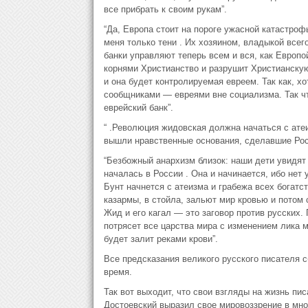
все прибрать к своим рукам”.
“Да, Европа стоит на пороге ужасной катастроф
меня только тени . Их хозяином, владыкой всего
банки управляют теперь всем и вся, как Европо
корнями Христианство и разрушит Христианскую 
и она будет контролируемая евреем. Так как, х
сообщниками — евреями вне социализма. Так чт
еврейский банк”.
“ .Революция жидовская должна начаться с атеиз
вышли нравственные основания, сделавшие Росс
“Безбожный анархизм близок: наши дети увидят
началась в России . Она и начинается, ибо нет 
Бунт начнется с атеизма и грабежа всех богатс
казармы, в стойла, зальют мир кровью и потом 
Жид и его кагал — это заговор против русских.
потрясет все царства мира с изменением лика м
будет залит реками крови”.
Все предсказания великого русского писателя
время.
Так вот выходит, что свои взгляды на жизнь пи
Достоевский выразил свое мировоззрение в мно