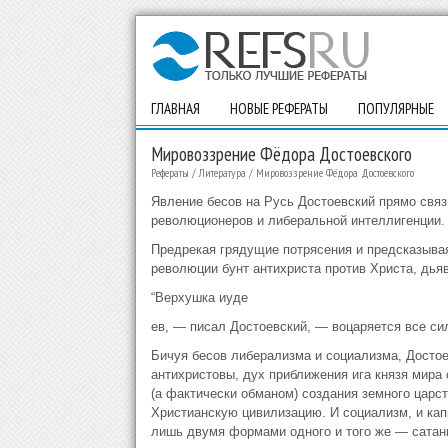
ГЛАВНАЯ
НОВЫЕ РЕФЕРАТЫ
ПОПУЛЯРНЫЕ
Мировоззрение Фёдора Достоевского
Рефераты
/
Литература
/
Мировоззрение Фёдора Достоевского
Явление бесов на Русь Достоевский прямо свя
революционеров и либеральной интеллигенции.
Предрекая грядущие потрясения и предсказывая,
революции бунт антихриста против Христа, дьяв
“Верхушка иуде
ев, — писал Достоевский, — воцаряется все сил
Бичуя бесов либерализма и социализма, Досто
антихристовы, дух приближения ига князя мира 
(а фактически обманом) создания земного царс
Христианскую цивилизацию. И социализм, и ка
лишь двумя формами одного и того же — сатан