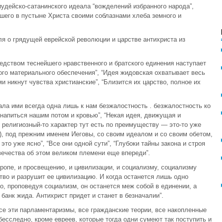
дейско-сатанинского идеала “вожделений избранного народа”,
шего в пустыне Христа своими соблазнами хлеба земного и
ля о грядущей еврейской революции и царстве антихриста из
едством теснейшего нравственного и братского единения наступает
го материального обеспечения”, “Идея жидовская охватывает весь
и никнут чувства христианские”, “Близится их царство, полное их
ала ими всегда одна лишь к нам безжалостность . безжалостность ко
а напиться нашим потом и кровью”, “Некая идея, движущая и
о религиозный-то характер тут есть по преимуществу — это-то уже
), под прежним именем Иеговы, со своим идеалом и со своим обетом,
то уже ясно”, “Все они одной сути”, “Глубоки тайны закона и строя
вечества об этом великом племени еще впереди”.
ропе, и просвещению, и цивилизации, и социализму, социализму
тво и разрушит ее цивилизацию. И когда останется лишь одно
бо, проповедуя социализм, он останется меж собой в единении, а
 банк жида. Антихрист придет и станет в безначалии”.
 Все эти парламентаризмы, все гражданские теории, все накопленные
г бесследно, кроме евреев, которые тогда одни сумеют так поступить и