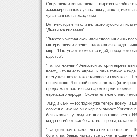
Социализм и капитализм — выражение общего иу
замаскированных лукавством дьявола, искушав
чувственных наслаждений.
Вот некоторые мысли великого русского писате
“Дневника писателя”:
“Вместо христианской идеи спасения лишь поср
материализм и слепая, плотоядная жажда лично
мир”, “Наступает торжество идей, перед которым
царство”.
“На протяжении 40-вековой истории евреев двиг
всему, что не есть еврей . и одна только жажд
влекущая, нечто такое мировое и глубокое . Чт
несомненно. Что свой промыслитель (антихрист
продолжает вести свой народ к цели твердой — э
еврейского народа . Окончательное слово чело
“Жид и банк — господин уже теперь всему: и Ев
особенно, ибо им он с корнем вырвет Христианс
безначалие, тут жид и станет во главе всего. И
когда погибнет все богатство Европы, останется
“Наступит нечто такое, чего никто не мыслит .
богатства, банки, науки . все рухнет в один ми