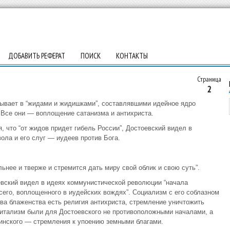
ДОБАВИТЬ РЕФЕРАТ
ПОИСК
КОНТАКТЫ
Страница
2
зывает в “жидами и жидишками”, составлявшими идейное ядро
 Все они — воплощение сатанизма и антихриста.
 что “от жидов придет гибель России”, Достоевский видел в
ола и его слуг — иудеев против Бога.
ьнее и тверже и стремится дать миру свой облик и свою суть”.
евский видел в идеях коммунистической революции “начала
сего, воплощенного в иудейских вождях”. Социализм с его соблазном
тва блаженства есть религия антихриста, стремление уничтожить
питализм были для Достоевского не противоположными началами, а
инского — стремления к упоению земными благами.