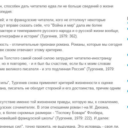
, способен дать читателю едва ли не больше сведений о жизни
опедия:
ей; и те французские читатели, кого не оттолкнут некоторые
ут вправе сказать себе, что "Война и мир" дала им более
актере и темпераменте русского народа и о русской жизни вообще,
тнографии и истории" (Тургенев, 1979: 362).
ность - отличительные признаки романа. Романы, которые мы сегодня
ве своем отвечают этому критерию.
ва Толстого самой своей силою затруднит читателю-иностранцу
 но я повторяю, - и я был бы счастлив, если бы к моим словам
ие великого писателя - и это подлинная Россия" (Тургенев, 1979:
илы", Тургенев снова применяет критерий жизненности к оценке
на, писатель не обходит стороной и его достоинства, причем одним
исутствие именно той жизненном правды, которую мы, к сожалению,
узских сочинителях. В этом отношении роман г-на М. Дюкана,
о, в более скромных размерах - "Госпожу Бовари" Флобера,
овейшей французской школы" (Тургенев, 1979: 222). И далее:
аченных сил", точно прожита, не выдумана. Это исповедь - своя ли,