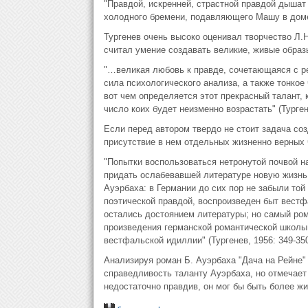
"Правдой, искренней, страстной правдой дышат 
холодного бремени, подавляющего Машу в доме к
Тургенев очень высоко оценивал творчество Л.Н
считал умение создавать великие, живые образы
"…великая любовь к правде, сочетающаяся с ре
сила психологического анализа, а также тонкое
вот чем определяется этот прекрасный талант, 
число коих будет неизменно возрастать" (Тургене
Если перед автором твердо не стоит задача со
присутствие в нем отдельных жизненно верных 
"Попытки воспользоваться нетронутой почвой н
придать ослабевавшей литературе новую жизнь
Ауэрбаха: в Германии до сих пор не забыли той
поэтической правдой, воспроизведен быт вестф
остались достоянием литературы; но самый ром
произведения германской романтической школы
вестфальской идиллии" (Тургенев, 1956: 349-350
Анализируя роман Б. Ауэрбаха "Дача на Рейне"
справедливость таланту Ауэрбаха, но отмечает 
недостаточно правдив, он мог бы быть более ж