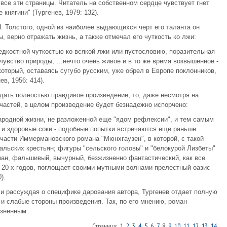
все эти страницы. Читатель на собственном сердце чувствует гнет
нягини" (Тургенев, 1979: 132).
. Толстого, одной из наиболее выдающихся черт его таланта он
, верно отражать жизнь, а также отмечал его чуткость ко лжи:
дкостной чуткостью ко всякой лжи или пустословию, поразительная
 чувство природы, …нечто очень живое и в то же время возвышенное -
который, оставаясь сугубо русским, уже обрел в Европе поклонников,
в, 1956: 414).
здать полностью правдивое произведение, то, даже несмотря на
частей, в целом произведение будет безнадежно испорчено:
ародной жизни, не разложенной еще "ядом рефлексии", и тем самым
 и здоровые соки - подобные попытки встречаются еще раньше
 части Иммермановского романа "Мюнхгаузен", в которой, с такой
альских крестьян; фигуры "сельского головы" и "белокурой Лизбеты"
ан, фальшивый, вычурный, безжизненно фантастический, как все
 20-х годов, поглощает своими мутными волнами прелестный оазис
).
 и рассуждая о специфике дарования автора, Тургенев отдает полную
и слабые стороны произведения. Так, по его мнению, роман
изненным.
Страница:
1
2
3
4
5
6
7
8
9
10
11
12
13
14