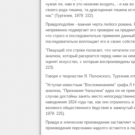
чужая ли, нам в это незачем входить, - и как в
своего рода тишина, та драгоценная тишина ест
нас" (Тургенев, 1979: 222).
Правдоподобие - важная черта любого романа. 
непременно подвергает его проверке на предмет
что строго и последовательно применяя данный 
последовательно воплощает его в своих собств
"Пишущий эти строки полагает, что читатели соч
анализа, который раскроется перед ними на нем
оценят искусство, с которым воспроизведены кр
223).
Говоря о творчестве Я. Полонского, Тургенев от
"Уступая известным "Воспоминаниям" графа Л.Н.
анализа, "Признания Чалыгина" едва ли не прев
случае достойны занять место непосредственно
наводнения 1824 года так, как оно отразилось 
великого общественного бедствия в замкнутый к
1979: 225).
Правда в эпическом произведении заставляет чи
произведения персонажи надолго остаются в пам