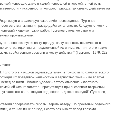
о всякой исповеди, даже в самой невеселой и горькой, в ней есть
ественности и искренности, которою природа так сильно действует на
Рецензируя и анализируя какое-либо произведение, Тургенев
 соответствия жизни и правде действительности. Следует отметить,
критерий к оценке чужих работ, Тургенев столь же строго и
енных произведениях.
увственно отзовутся на ту правду, на ту верность психического
ногих страницах книги, предложенной их вниманию, и что они также
аски, свойственные времени и месту действия" (Тургенев, 1979: 222-
мечает:
 Толстого в изящной отделке деталей, в тонкости психологического
осходят их правдивой наивностью и верностью тона - и во всяком
 вслед за ними . Вполне удалось автору описание известного
в семейной жизни: читатель присутствует при внезапном вторжении
руг частного быта; каждая подробность дышит правдой" (Тургенев,
тателя сопереживать героям, верить автору. По прочтении подобного
яти, а те или иные эпизоды часто возникают перед глазами.