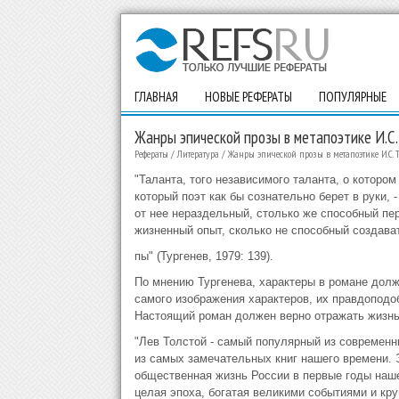
ГЛАВНАЯ
НОВЫЕ РЕФЕРАТЫ
ПОПУЛЯРНЫЕ
Жанры эпической прозы в метапоэтике И.С. 
Рефераты
/
Литература
/
Жанры эпической прозы в метапоэтике И.С. Т
"Таланта, того независимого таланта, о котором
который поэт как бы сознательно берет в руки, -
от нее нераздельный, столько же способный пе
жизненный опыт, сколько не способный создава
пы" (Тургенев, 1979: 139).
По мнению Тургенева, характеры в романе долж
самого изображения характеров, их правдоподо
Настоящий роман должен верно отражать жизнь 
"Лев Толстой - самый популярный из современны
из самых замечательных книг нашего времени. 
общественная жизнь России в первые годы наше
целая эпоха, богатая великими событиями и кру