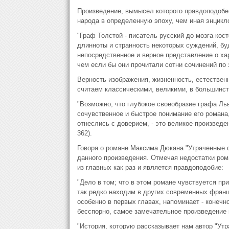
Произведение, вымысел которого правдоподобен
народа в определенную эпоху, чем иная энцикл
"Граф Толстой - писатель русский до мозга кост
длинноты и странность некоторых суждений, буд
непосредственное и верное представление о хар
чем если бы они прочитали сотни сочинений по э
Верность изображения, жизненность, естествен
считаем классическими, великими, в большинст
"Возможно, что глубокое своеобразие графа Ль
сочувственное и быстрое понимание его романа,
отнеслись с доверием, - это великое произведен
362).
Говоря о романе Максима Дюкана "Утраченные с
данного произведения. Отмечая недостатки рома
из главных как раз и является правдоподобие:
"Дело в том; что в этом романе чувствуется пр
так редко находим в других современных франц
особенно в первых главах, напоминает - конечн
бесспорно, самое замечательное произведение н
"История, которую рассказывает нам автор "Утр