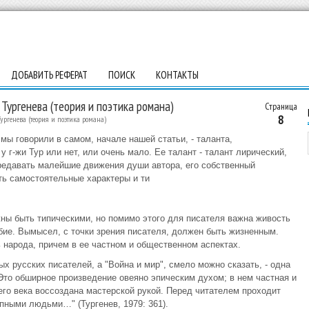
ДОБАВИТЬ РЕФЕРАТ
ПОИСК
КОНТАКТЫ
Тургенева (теория и поэтика романа)
Страница
8
ургенева (теория и поэтика романа)
 мы говорили в самом, начале нашей статьи, - таланта,
 у г-жи Тур или нет, или очень мало. Ее талант - талант лирический,
редавать малейшие движения души автора, его собственный
ть самостоятельные характеры и ти
ны быть типическими, но помимо этого для писателя важна живость
бие. Вымысел, с точки зрения писателя, должен быть жизненным.
народа, причем в ее частном и общественном аспектах.
х русских писателей, а "Война и мир", смело можно сказать, - одна
Это обширное произведение овеяно эпическим духом; в нем частная и
го века воссоздана мастерской рукой. Перед читателем проходит
пными людьми…" (Тургенев, 1979: 361).