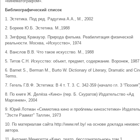
«кинематографом».
Библиографический список
1. Эстетика. Под ред. Радугина А.А., М., 2002
2. Бореев Ю.Б. Эстетика. М.,1988
3. Зигфрид Кракауэр. Природа фильма. Реабилитация физической
реальности. Москва, «Искусство», 1974
4. Ванслов В.В. Что такое искусство. М., 1988
5. Титов С.Н. Искусство: объект, предмет, содержание. Воронеж, 1987
6. Barnet S., Berman M., Burto W. Dictionary of Literary, Dramatic and Ci
Terms.
7. Гегель Г.В.Ф. Эстетика: В 4 т. Т. 3. С. 342-359 (начало гл. 3 “Поэзия”
8. По книге Ж. Делёза «Кино» (пер. Б. Скуратов) Издательство «Ад
Маргинем», 2004
9. Юрий Лотман «Семиотика кино и проблемы киноэстетики» Издател
"Ээсти Раамат" Таллин, 1973
10. По материалам сайта http://www.ref.by/ на основе доклада неизвес
автора.
11. Антонио Менегетти «Кино, театр, бессознательное» том 1