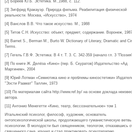
[2] Бореев Ю.Б. Эстетика. М.,1988, с. 112.
[3] Зигфрид Кракауэр. Природа фильма. Реабилитация физической
реальности. Москва, «Искусство», 1974
[4] Ванслов В.В. Что такое искусство. М., 1988
[5] Титов С.Н. Искусство: объект, предмет, содержание. Воронеж, 198
[6] Barnet S., Berman M., Burto W. Dictionary of Literary, Dramatic and C
Terms.
[7] Гегель Г.В.Ф. Эстетика: В 4 т. Т. 3. С. 342-359 (начало гл. 3 “Поэзия”
[8] По книге Ж. Делёза «Кино» (пер. Б. Скуратов) Издательство «Ад
Маргинем», 2004
[9] Юрий Лотман «Семиотика кино и проблемы киноэстетики» Издател
"Ээсти Раамат" Таллин, 1973
[10] По материалам сайта http://www.ref.by/ на основе доклада неизве
автора.
[11] Антонио Менегетти «Кино, театр, бессознательное» том 1
Итальянский психолог, философ, художник, основатель
онтопсихологической школы, продолжающего гуманистическую ветвь
психологии. В молодости был священником, теологом, отказавшись о
священного сана, изучил и стал практиковать психотерапию.