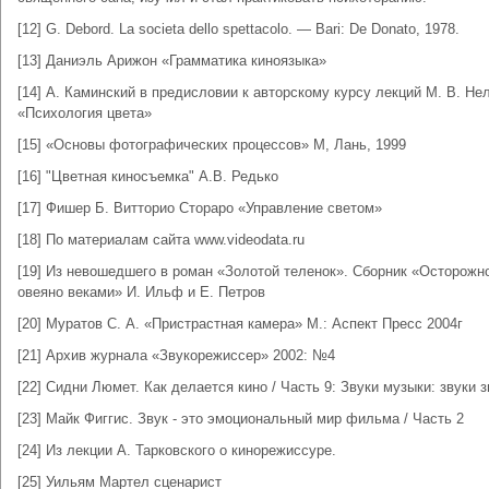
[12] G. Debord. La societа dello spettacolo. — Bari: De Donato, 1978.
[13] Даниэль Арижон «Грамматика киноязыка»
[14] А. Каминский в предисловии к авторскому курсу лекций М. В. Н
«Психология цвета»
[15] «Основы фотографических процессов» М, Лань, 1999
[16] "Цветная киносъемка" А.В. Редько
[17] Фишер Б. Витторио Стораро «Управление светом»
[18] По материалам сайта www.videodata.ru
[19] Из невошедшего в роман «Золотой теленок». Сборник «Осторожн
овеяно веками» И. Ильф и Е. Петров
[20] Муратов С. А. «Пристрастная камера» М.: Аспект Пресс 2004г
[21] Архив журнала «Звукорежиссер» 2002: №4
[22] Сидни Люмет. Как делается кино / Часть 9: Звуки музыки: звуки 
[23] Майк Фиггис. Звук - это эмоциональный мир фильма / Часть 2
[24] Из лекции А. Тарковского о кинорежиссуре.
[25] Уильям Мартел сценарист