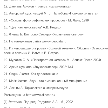
12. Даниэль Арижон «Грамматика киноязыка»
13. Авторский курс лекций М. В. Нелюбова «Психология цвета»
14. «Основы фотографических процессов» М, Лань, 1999
15. "Цветная киносъемка" А.В. Редько
16. Фишер Б. Витторио Стораро «Управление светом»
17. По материалам сайта www.videodata.ru
18. Из невошедшего в роман «Золотой теленок». Сборник «Осторожно
овеяно веками» И. Ильф и Е. Петров
19. Муратов С. А. «Пристрастная камера» М.: Аспект Пресс 2004г
20. Архив журнала «Звукорежиссер» 2002: №4
21. Сидни Люмет. Как делается кино.
22. Майк Фиггис. Звук - это эмоциональный мир фильма.
23. Лекции А. Тарковского о кинорежиссуре.
Размещено на http://www.allbest.ru/
[1] Эстетика. Под ред. Радугина А.А., М., 2002