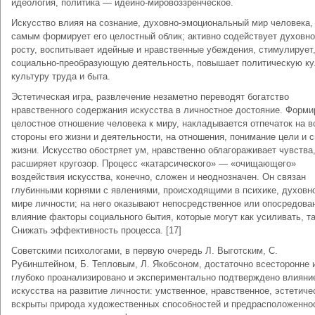
идеология, политика — идейно-мировоззренческое.
Искусство влияя на сознание, духовно-эмоциональный мир человека,
самым формирует его целостный облик; активно содействует духовн
росту, воспитывает идейные и нравственные убеждения, стимулирует
социально-преобразующую деятельность, повышает политическую ку
культуру труда и быта.
Эстетическая игра, развлечение незаметно переводят богатство
нравственного содержания искусства в личностное достояние. Форми
целостное отношение человека к миру, накладывается отпечаток на в
стороны его жизни и деятельности, на отношения, понимание цели и 
жизни. Искусство обостряет ум, нравственно облагораживает чувства
расширяет кругозор. Процесс «катарсического» — «очищающего»
воздействия искусства, конечно, сложен и неоднозначен. Он связан
глубинными корнями с явлениями, происходящими в психике, духовн
мире личности; на него оказывают непосредственное или опосредова
влияние факторы социального бытия, которые могут как усиливать, та
Снижать эффективность процесса. [17]
Советскими психологами, в первую очередь Л. Выготским, С.
Рубинштейном, Б. Тепловым, Л. Якобсоном, достаточно всесторонне 
глубоко проанализировано и экспериментально подтверждено влияни
искусства на развитие личности: умственное, нравственное, эстетиче
вскрыты природа художественных способностей и предрасположенно