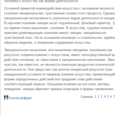
человека к искусству как форме деятельности.
Основной приметой взаимодействия искусства с человеком является
глубокая эмоциональная, чувственная основа этого процесса. Однако
эмоциональная интенсивность различных видов деятельности неодин
В научном познании эмоции носят подчиненный, фоновый характер. З
на первом плане мышление, сознание. В искусстве, художественной
практике доминирующее значение имеют эмоции, эмоционально-
чувственный опыт. На их основании возникает и сознательное, идейно
образное видение, и понимание содержания искусства.
Эмоциональное мышление, или мышление эмоциями, возникшее как
результат соприкосновения с искусством, имеет непосредственный в
действия человека, их смысловое и эмоциональное наполнение. Эмоц
чувства, как известно, не являются конечным продуктом психической
деятельности. Они предстают как вполне конкретный результат (при
определенной условности термина) влияния искусства, проявляющий
форме определенных действий или придания этим действиям
соответствующей окраски. Оказывая влияние на поступки, мотивы
поведения, эмоции обретают зримые очертания и формы проявления.
Страница:
1
2
3
4
5
6
7
Скачать реферат