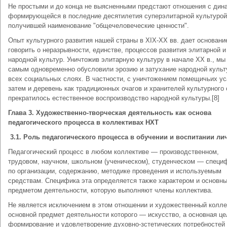
Не простыми и до конца не выясненными предстают отношения с дин
формирующейся в последние десятилетия суперэлитарной культурой
получившей наименование "общечеловеческие ценности".
Опыт культурного развития нашей страны в XIX-XX вв. дает основани
говорить о неразрывности, единстве, процессов развития элитарной и
народной культур. Уничтожив элитарную культуру в начале XX в., мы
самым одновременно обусловили эрозию и затухание народной культ
всех социальных слоях. В частности, с уничтожением помещичьих ус
затем и деревень как традиционных очагов и хранителей культурного
прекратилось естественное воспроизводство народной культуры.[8]
Глава 3. Художественно-творческая деятельность как основа
педагогического процесса в коллективах НХТ
3.1. Роль педагогического процесса в обучении и воспитании ли
Педагогический процесс в любом коллективе — производственном,
трудовом, научном, школьном (ученическом), студенческом — специ
по организации, содержанию, методике проведения и используемым
средствам. Специфика эта определяется также характером и основн
предметом деятельности, которую выполняют члены коллектива.
Не является исключением в этом отношении и художественный колле
основной предмет деятельности которого — искусство, а основная ц
формирование и удовлетворение духовно-зстетических потребностей