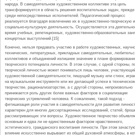
народа. В самодеятельном художественном коллективе эта цель
трансформируется в область решения воспитательных задач, прежде
среди непосредственных исполнителей. Педагогический процесс
реализуется благодаря вовлечению их в художественно-творческую и
социально-культурную деятельность. Осуществляется эта деятельно
время учебных, репетиционных, художественно-образовательных заня
концертных выступлений.[15]
Конечно, нельзя придавать участию в работе художественных, научно
технических, литературных, прикладных самодеятельных, любительс
коллективов и объединений излишнее значение в плане формировани
творческого потенциала личности. В этом случае, с одной стороны, п
творческой личностью может пониматься лишь человек, участвующи
художественной самодеятельности, пишущий музыку или стихи, игр
на музыкальном инструменте или же делающий успехи в техническо
творчестве, рационализаторстве, а с другой стороны, непроизвольно
принижается роль других более важных факторов в социализации
творческих устремлений человека. К сожалению, такой подход -
фетишизация роли участия в самодеятельности для развития личност
характерен для многих диссертационных исследований, статей, брош
рассматривающих эти вопросы. Художественное творчество объявля
основным и едва ли не единственным фактором нравственного,
эстетического, гражданского воспитания личности. При этом зачастую
влияние искусственно вырывают из общей духовной атмосферы, в ко