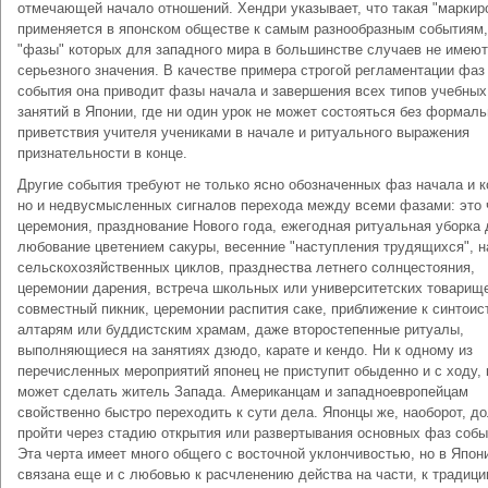
отмечающей начало отношений. Хендри указывает, что такая "маркир
применяется в японском обществе к самым разнообразным событиям,
"фазы" которых для западного мира в большинстве случаев не имеют
серьезного значения. В качестве примера строгой регламентации фаз
события она приводит фазы начала и завершения всех типов учебных
занятий в Японии, где ни один урок не может состояться без формаль
приветствия учителя учениками в начале и ритуального выражения
признательности в конце.
Другие события требуют не только ясно обозначенных фаз начала и к
но и недвусмысленных сигналов перехода между всеми фазами: это 
церемония, празднование Нового года, ежегодная ритуальная уборка 
любование цветением сакуры, весенние "наступления трудящихся", 
сельскохозяйственных циклов, празднества летнего солнцестояния,
церемонии дарения, встреча школьных или университетских товарищ
совместный пикник, церемонии распития саке, приближение к синтоис
алтарям или буддистским храмам, даже второстепенные ритуалы,
выполняющиеся на занятиях дзюдо, карате и кендо. Ни к одному из
перечисленных мероприятий японец не приступит обыденно и с ходу, 
может сделать житель Запада. Американцам и западноевропейцам
свойственно быстро переходить к сути дела. Японцы же, наоборот, д
пройти через стадию открытия или развертывания основных фаз собы
Эта черта имеет много общего с восточной уклончивостью, но в Япон
связана еще и с любовью к расчленению действа на части, к традиции