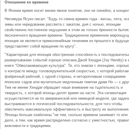
Отношение ко времени
В Японии время носит менее явное понятие, оно не линейно, а концен
Нисимура Ясуко писал: "Будь то смена времен года - весны, лета, ос
зимы или чередование рассвета с закатом, дня с ночью, японцам
свойственно постоянное ощущение в этом не только бренности бытия,
бесконечного вращения времени. Традиционное временное мироощу
японцев не является прямолинейным течением из прошлого в будуще
представляет собой вращение по кругу".
"Характерная для японцев обостренная способность к последователь
развертыванию событий хорошо описана Джой Хендри (Joy Hendry) в 
книге "Обволакивающая культура". Те, кто знаком с японцами, хорош
о контрасте между головокружительной скоростью, с которой работае
фабричный рабочий, с одной стороны, и неторопливым созерцанием
японских садов или мучительно медленным темпом драм Но — с дру
Тем не менее Хендри обращает наше внимание на тщательность и
твердость, с которой японцы делят время на части. Эта сегментация
осуществляется не по американской или немецкой модели, где задач
выстраиваются в логической последовательности, для того чтобы
обеспечить максимальную эффективность и быстроту их выполнения
Японцы больше озабочены "не тем, сколько времени занимает то или
дело, а тем, как время распределено согласно с уместностью, прави
вежливости и традициями.