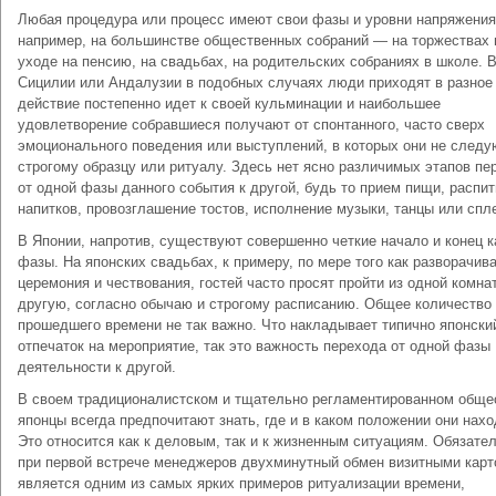
Любая процедура или процесс имеют свои фазы и уровни напряжения,
например, на большинстве общественных собраний — на торжествах 
уходе на пенсию, на свадьбах, на родительских собраниях в школе. 
Сицилии или Андалузии в подобных случаях люди приходят в разное
действие постепенно идет к своей кульминации и наибольшее
удовлетворение собравшиеся получают от спонтанного, часто сверх
эмоционального поведения или выступлений, в которых они не следу
строгому образцу или ритуалу. Здесь нет ясно различимых этапов пе
от одной фазы данного события к другой, будь то прием пищи, распит
напитков, провозглашение тостов, исполнение музыки, танцы или спл
В Японии, напротив, существуют совершенно четкие начало и конец 
фазы. На японских свадьбах, к примеру, по мере того как разворачив
церемония и чествования, гостей часто просят пройти из одной комна
другую, согласно обычаю и строгому расписанию. Общее количество
прошедшего времени не так важно. Что накладывает типично японски
отпечаток на мероприятие, так это важность перехода от одной фазы
деятельности к другой.
В своем традиционалистском и тщательно регламентированном обще
японцы всегда предпочитают знать, где и в каком положении они нахо
Это относится как к деловым, так и к жизненным ситуациям. Обязате
при первой встрече менеджеров двухминутный обмен визитными карт
является одним из самых ярких примеров ритуализации времени,