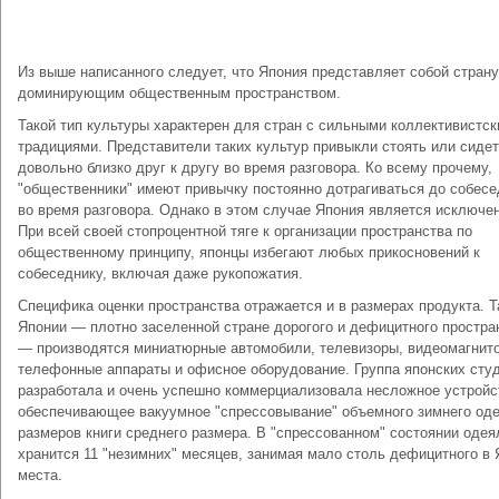
Из выше написанного следует, что Япония представляет собой страну
доминирующим общественным пространством.
Такой тип культуры характерен для стран с сильными коллективистс
традициями. Представители таких культур привыкли стоять или сиде
довольно близко друг к другу во время разговора. Ко всему прочему,
"общественники" имеют привычку постоянно дотрагиваться до собесе
во время разговора. Однако в этом случае Япония является исключе
При всей своей стопроцентной тяге к организации пространства по
общественному принципу, японцы избегают любых прикосновений к
собеседнику, включая даже рукопожатия.
Специфика оценки пространства отражается и в размерах продукта. Та
Японии — плотно заселенной стране дорогого и дефицитного простра
— производятся миниатюрные автомобили, телевизоры, видеомагнит
телефонные аппараты и офисное оборудование. Группа японских сту
разработала и очень успешно коммерциализовала несложное устройс
обеспечивающее вакуумное "спрессовывание" объемного зимнего од
размеров книги среднего размера. В "спрессованном" состоянии одея
хранится 11 "незимних" месяцев, занимая мало столь дефицитного в
места.