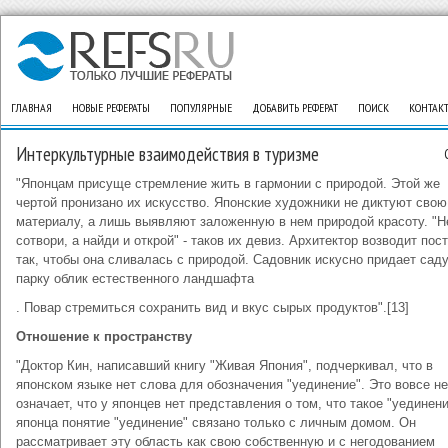
ГЛАВНАЯ
НОВЫЕ РЕФЕРАТЫ
ПОПУЛЯРНЫЕ
ДОБАВИТЬ РЕФЕРАТ
ПОИСК
КОНТАК
Интеркультурные взаимодействия в туризме
"Японцам присуще стремление жить в гармонии с природой. Этой же
чертой пронизано их искусство. Японские художники не диктуют сво
материалу, а лишь выявляют заложенную в нем природой красоту. "Н
сотвори, а найди и открой" - таков их девиз. Архитектор возводит пос
так, чтобы она сливалась с природой. Садовник искусно придает сад
парку облик естественного ландшафта
. Повар стремиться сохранить вид и вкус сырых продуктов".[13]
Отношение к пространству
"Доктор Кин, написавший книгу "Живая Япония", подчеркивал, что в
японском языке нет слова для обозначения "уединение". Это вовсе не
означает, что у японцев нет представления о том, что такое "уединен
японца понятие "уединение" связано только с личным домом. Он
рассматривает эту область как свою собственную и с негодованием