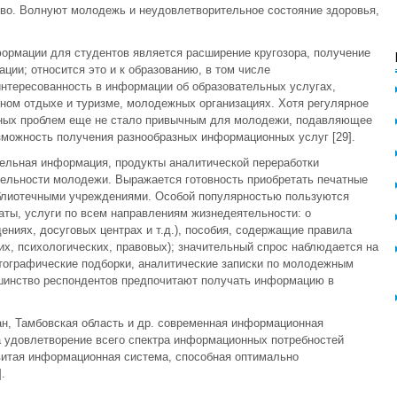
тво. Волнуют молодежь и неудовлетворительное состояние здоровья,
ормации для студентов является расширение кругозора, получение
ии; относится это и к образованию, в том числе
нтересованность в информации об образовательных услугах,
ном отдыхе и туризме, молодежных организациях. Хотя регулярное
ных проблем еще не стало привычным для молодежи, подавляющее
зможность получения разнообразных информационных услуг [29].
льная информация, продукты аналитической переработки
тельности молодежи. Выражается готовность приобретать печатные
блиотечными учреждениями. Особой популярностью пользуются
наты, услуги по всем направлениям жизнедеятельности: о
ниях, досуговых центрах и т.д.), пособия, содержащие правила
х, психологических, правовых); значительный спрос наблюдается на
ографические подборки, аналитические записки по молодежным
шинство респондентов предпочитают получать информацию в
тан, Тамбовская область и др. современная информационная
а удовлетворение всего спектра информационных потребностей
витая информационная система, способная оптимально
.