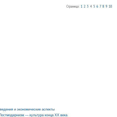
Страница:
1
2
3
4
5
6
7
8
9
10
:
ведения и экономические аспекты
Постмодернизм — культура конца XX века