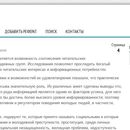
ДОБАВИТЬ РЕФЕРАТ
ПОИСК
КОНТАКТЫ
Страница
4
дента
ляется возможность соотнесения читательских
одежных групп. Исследования позволяют проследить богатый
го читательских интересах и информационных потребностях.
жи и возможностей их удовлетворения показали, что практически
сьма значительную роль. Из различных анкет сделаны выводы что,
го рода информацией является одним из факторов успеха, для чего
 бы достичь более высокого уровня информированности; поэтому
отивом и регулятором поведения молодых людей, в частности,
, лидируют те, которые принято называть социальными и которые
ании и молодежной преступности, проституция, среди личных
 социальная незащищенность, жилищная проблема, недоступность