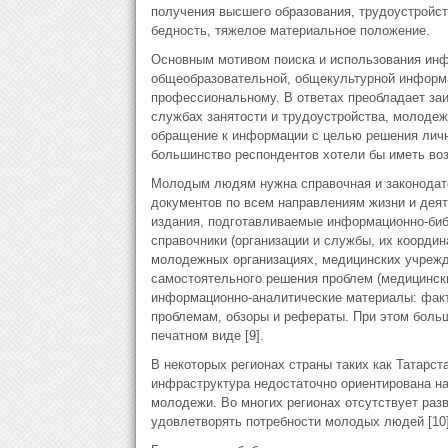
получения высшего образования, трудоустройс
бедность, тяжелое материальное положение.
Основным мотивом поиска и использования инф
общеобразовательной, общекультурной информац
профессиональному. В ответах преобладает заи
службах занятости и трудоустройства, молодеж
обращение к информации с целью решения лич
большинство респондентов хотели бы иметь во
Молодым людям нужна справочная и законодате
документов по всем направлениям жизни и дея
издания, подготавливаемые информационно-би
справочники (организации и службы, их коорди
молодежных организациях, медицинских учрежде
самостоятельного решения проблем (медицински
информационно-аналитические материалы: факт
проблемам, обзоры и рефераты. При этом боль
печатном виде [9].
В некоторых регионах страны таких как Татарс
инфраструктура недостаточно ориентирована н
молодежи. Во многих регионах отсутствует раз
удовлетворять потребности молодых людей [10]