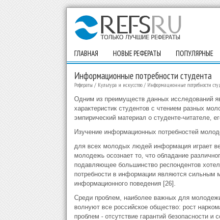
ГЛАВНАЯ
НОВЫЕ РЕФЕРАТЫ
ПОПУЛЯРНЫЕ
Информационные потребности студента
Рефераты
/
Культура и искусство
/
Информационные потребности сту
Одним из преимуществ данных исследований яв
характеристик студентов с чтением разных мол
эмпирический материал о студенте-читателе, е
Изучение информационных потребностей молоде
для всех молодых людей информация играет ве
молодежь осознает то, что обладание различно
подавляющее большинство респондентов хотело
потребности в информации являются сильным м
информационного поведения [26].
Среди проблем, наиболее важных для молодежи
волнуют все российское общество: рост нарком
проблем - отсутствие гарантий безопасности и