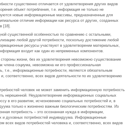
бности существенно отличается от удовлетворения других видов
орения объект потребления, т.е. информация не только не
мируются новые информационные массивы, предназначенные для
ипиальное отличие информации как ресурса от других, созданных
 [18].
ной существенной особенностью по сравнению с остальными,
лизацию любой другой потребности, поскольку достижение любой
ормационные ресурсы участвуют в удовлетворении материальных,
информация входит как один из непременных компонентов.
стороны жизни, без их удовлетворения невозможно существование
как члена социума, невозможна ни его профессиональная
ь, т.е., информационные потребности, являются обязательным
 и, соответственно, всех видов деятельности по их удовлетворению
отребностей человек не может заменить информационную потребность
вить нерешенной. Неудовлетворение информационных социальных
ессу в его развитии, исчезновению социальных потребностей и, в
дуума только к жизненно важным биологическим потребностям. Из
онная потребность – это осознанная нужда в информации,
х и духовных потребностей индивидуума. Информационные
м всех видов потребностей человека и, соответственно, всех видов