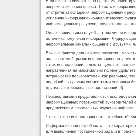
Большинство библиотек по-прежнему ориентиру
вопреки изменению спроса. То есть информаци
от стратегии обладания информационными ресу
усилению информационно-аналитических функци
информационных ресурсов, предоставлению до
Однако социальные службы, в том числе инфо
источника получения информации. Лидирующее
неформальные каналы - общение с друзьями, чл
Важный фактор дальнейшего развития - маркет
пользователей, рынок информационных услуг в
таких исследований являются целевые программ
направленная на максимально полное удовлетв
потребностей пользователей, как реальных, так
подобной программы совместными усилиями биб
других заинтересованных организаций [8].
Перспективными представляются исследования
информационных потребностей руководителей о
продолжением проведенных изучений информац
Что же такое информационные потребности? Как
Информационная потребность – это характерист
для выполнения поставленной задачи в практиче