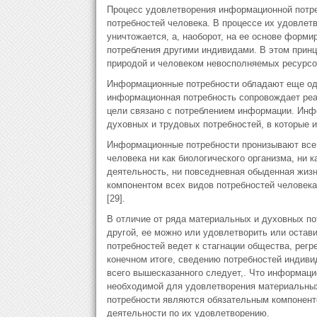
Процесс удовлетворения информационной потре
потребностей человека. В процессе их удовлетв
уничтожается, а, наоборот, на ее основе фор
потребления другими индивидами. В этом принц
природой и человеком невосполняемых ресурсов
Информационные потребности обладают еще од
информационная потребность сопровождает реа
цели связано с потреблением информации. Инф
духовных и трудовых потребностей, в которые 
Информационные потребности пронизывают все 
человека ни как биологического организма, ни 
деятельность, ни повседневная обыденная жизн
компонентом всех видов потребностей человека
[29].
В отличие от ряда материальных и духовных п
другой, ее можно или удовлетворить или оста
потребностей ведет к стагнации общества, регр
конечном итоге, сведению потребностей индиви
всего вышесказанного следует,. Что информаци
необходимой для удовлетворения материальны
потребности являются обязательным компоненто
деятельности по их удовлетворению.