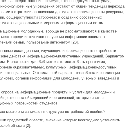
ется на предоставление преимущественно документных услуг,
онно-библиотечные учреждения отстают от общей тенденции перехода
рсами к стратегии организации доступа к информационным ресурсам,
й, общедоступности сторонних и созданию собственных
ступа к национальным и мировым информационным сетям.
рмационные молодежные, вообще не рассматриваются в качестве
 место среди источников получения информации занимают
енами семьи, пользование интернетом [23].
инговые исследования, изучающие информационные потребности
 зоне действия информационно-библиотечных учреждений. Вариантом
ы. В частности, для библиотек это может быть программа,
орение образовательных, культурных, информационно-досуговых
 и потенциальных. Оптимальный вариант - разработка и реализация
лиотек, органов информации для молодежи, учебных заведений и
 спроса на информационные продукты и услуги для молодежи и
бщественных объединений и организаций, которые явятся
ионных потребностей студентов.
ое место они занимают в структуре потребностей вообще?
ики предметной области, значение которых необходимо установить
ской области [2].