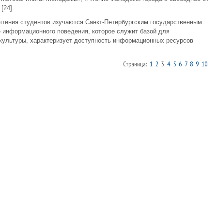
[24].
 чтения студентов изучаются Санкт-Петербургским государственным
е информационного поведения, которое служит базой для
культуры, характеризует доступность информационных ресурсов
Страница:
1
2
3
4
5
6
7
8
9
10