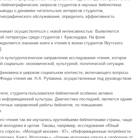
библиографических запросов студентов в научных библиотеках
выводы о динамике читательских интересов студентов,
лиографического обслуживания, определить эффективность
начинает осуществляться с новой интенсивностью. Выявляются
ой литературы среди студентов г. Краснодара. На фоне
еделяется значение книги и чтения в жизни студентов Якутского
].
ся культурологическое направление исследования чтения, которое
й социально- экономической, культурной, политической ситуации.
о феномена в широком социальном контексте, включающего вопросы
Фонда чтения им. Н.А. Рубакина, осуществленные под руководством
ателя, студента-пользователя библиотекой особенно активно
 информационной культуры. Диагностика последней, является одним
тетных направлений работы библиотек, по повышению
.
ого чтения так же изучались крупнейшими библиотеками страны, чаще
ой молодежи в целом. Таковы, например, исследования «Юный
ого спроса», «Молодой москвич - 97», «Информационные потребности
иотека. Книга. Молодежь», «Чтение молодежи города в свободное от