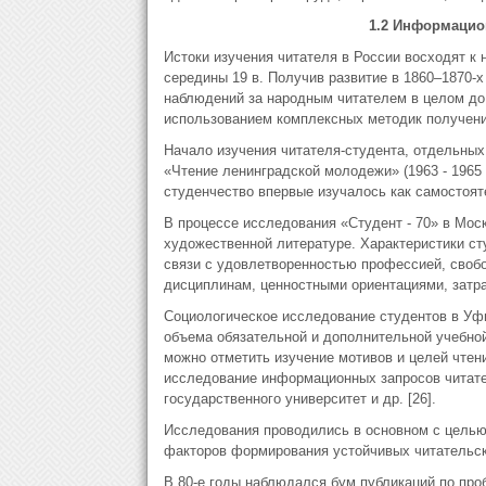
1.2 Информацио
Истоки изучения читателя в России восходят 
середины 19 в. Получив развитие в 1860–1870-х
наблюдений за народным читателем в целом до
использованием комплексных методик получения
Начало изучения читателя-студента, отдельных
«Чтение ленинградской молодежи» (1963 - 1965 гг
студенчество впервые изучалось как самостояте
В процессе исследования «Студент - 70» в Моск
художественной литературе. Характеристики ст
связи с удовлетворенностью профессией, своб
дисциплинам, ценностными ориентациями, затр
Социологическое исследование студентов в Уф
объема обязательной и дополнительной учебной
можно отметить изучение мотивов и целей чтен
исследование информационных запросов читател
государственного университет и др. [26].
Исследования проводились в основном с целью
факторов формирования устойчивых читательски
В 80-е годы наблюдался бум публикаций по про