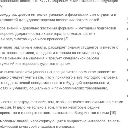
 образование» пишет, что Ю.А.Самариным были отмечены следующие
у:
между расцветом интеллектуальных и физических сил студента и
можностей для удовлетворения возросших потребностей.
оре знаний и довольно жесткими формами и методами подготовки
воречие дидактического характера, оно может вести к
й результатами учебного процесса [8].
 через различные каналы, расширяет знания студентов и вместе с
статочного времени, а подчас и желания на ее мысленную
сти в знаниях и мышления и требует специальной работы
и умений и интересов студентов в целом.
вке высококвалифицированных специалистов во многом зависит от
нако следует учитывать, что у принятого в вуз молодого человека
его недостаточной осведомленности о будущей специальности,
стях и умениях, социальных и психологических требованиях,
ьности не затрудняет себя тем, чтобы поглубже познакомиться с теми
ссия. И дело не только в том, что на некоторые редкие
рием, но и в поверхностном знакомстве абитуриентов с ними [19].
е молодых людей, характеризующаяся общностью интересов, то есть
цифической культурой учащейся молодежи.