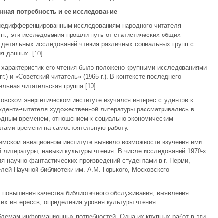
нная потребность и ее исследование
к недифференцированным исследованиям народного читателя
 гг., эти исследования прошли путь от статистических общих
 детальных исследований чтения различных социальных групп с
 данных. [10].
 характеристик его чтения было положено крупными исследованиями
.) и «Советский читатель» (1965 г.). В контексте последнего
льная читательская группа [10].
овском энергетическом институте изучался интерес студентов к
удента-читателя художественной литературы рассматривались в
одным временем, отношением к социально-экономическим
атами времени на самостоятельную работу.
имском авиационном институте выявило возможности изучения ими
 литературы, навыки культуры чтения. В числе исследований 1970-х
ия научно-фантастических произведений студентами в г. Перми,
ей Научной библиотеки им. A.M. Горького, Московского
 повышения качества библиотечного обслуживания, выявления
х интересов, определения уровня культуры чтения.
блемам информационных потребностей. Одна их крупных работ в эти