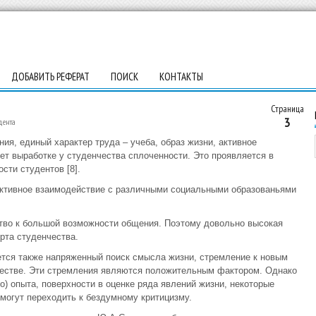
ДОБАВИТЬ РЕФЕРАТ
ПОИСК
КОНТАКТЫ
Страница
3
дента
я, единый характер труда – учеба, образ жизни, активное
ет выработке у студенчества сплоченности. Это проявляется в
сти студентов [8].
 активное взаимодействие с различными социальными образованьями
ство к большой возможности общения. Поэтому довольно высокая
рта студенчества.
ется также напряженный поиск смысла жизни, стремление к новым
естве. Эти стремления являются положительным фактором. Однако
о) опыта, поверхности в оценке ряда явлений жизни, некоторые
 могут переходить к бездумному критицизму.