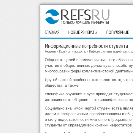
ГЛАВНАЯ
НОВЫЕ РЕФЕРАТЫ
ПОПУЛЯРНЫЕ
Информационные потребности студента
Рефераты
/
Культура и искусство
/
Информационные потребности сту
Общность целей в получении высшего образовани
участие в общественных делах вуза способству
многообразии форм коллективистской деятельно
Другой важной особенностью является то, что
общества, а также
специфика обучения в вузе приводят студенче
интенсивность общения – это специфическая че
Социально значимой чертой студенчества явля
идеям и прогрессивным преобразованиям в общ
в силу недостаточности жизненного (социальног
студенты от справедливой критики недостатков