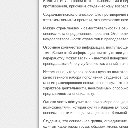
Болотин, И. С. в своей статье «Социология и
противоречия, присущие студенческому возраст
Социально-психологическое. Это противоречие 
жестоким лимитом времени, экономических воз
Между стремлением к самостоятельности в отб
специалиста определенного профиля. Это проти
неудовлетворенности студентов и преподавателе
Огромное количество информации, поступающее
тем обилие этой информации при отсутствии до
переработку может вести к известной поверхно
преподавателей по углублению как знаний, так 
Несомненно, что успех работы вуза по подгото
качественного набора пополнения студентов. Од
многие разочарования возникают в результате 
характере деятельности, необходимых способно
предъявляемых специалисту.
Однако часть абитуриентов при выборе специал
возможностями, которая сулит избираемая профе
специальности и специализации очень большой п
Студенты, это социальная группа, объединени
единым характером труда, образом жизни, спе