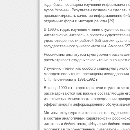
годы была посвящена изучению информационно-
вузов Украины. Результаты позволили сделать 
проанализировать качество информационно-биб
отдельных форм и методов работы [29].
В 1990-х годах изучение чтения студенчества 
читательские интересы в области художественн
удовлетворенности работой библиотеки вуза опр
государственного университета им. Амосова [27
Российским институтом культурологи развивает
рассматривает студенческое чтение в конкретно
Изучению чтения как особого социокультурног
молодежного чтения, посвящены исследования 
С.Н. Плотникова в 1991-1992 гг.
В конце 1990-х гг. характеристики студента-чит
рассматриваются как важные составляющие его
из ключевых моментов для определения приори
эффективности информационного обслуживания
Мотивы, структура и интенсивность студенческ
в составе аналогичных характеристик российск
читатель и библиотека», «Изучение библиотечн
молодежи в художественной литературе», «Библ