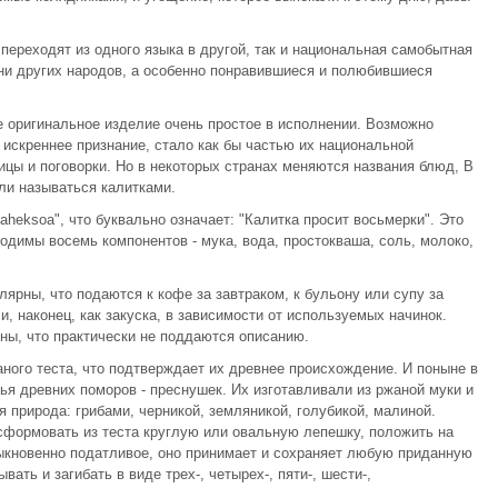
переходят из одного языка в другой, так и национальная самобытная
ни других народов, а особенно понравившиеся и полюбившиеся
е оригинальное изделие очень простое в исполнении. Возможно
 искреннее признание, стало как бы частью их национальной
вицы и поговорки. Но в некоторых странах меняются названия блюд, В
ли называться калитками.
kaheksoa", что буквально означает: "Калитка просит восьмерки". Это
ходимы восемь компонентов - мука, вода, простокваша, соль, молоко,
ярны, что подаются к кофе за завтраком, к бульону или супу за
и, наконец, как закуска, в зависимости от используемых начинок.
ны, что практически не поддаются описанию.
аного теста, что подтверждает их древнее происхождение. И поныне в
ья древних поморов - преснушек. Их изготавливали из ржаной муки и
 природа: грибами, черникой, земляникой, голубикой, малиной.
 сформовать из теста круглую или овальную лепешку, положить на
быкновенно податливое, оно принимает и сохраняет любую приданную
ть и загибать в виде трех-, четырех-, пяти-, шести-,