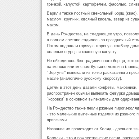
гречкой, капустой, картофелем, фасолью, слив
Варили также постный свекольный борщ (квас),
маслом, крупник, овсяный кисель, взвар из суш
маком.
В день Рождества, на следующее утро, позволя
в полном составе садилась за праздничный сто
Потом подавали горячую жареную колбасу дома
соленые огурцы и квашеную капусту.
Не обходилось без традиционного борща, котор
на молоке или мясном бульоне локшина (лапша)
"Вергуны" выпекали из тонко раскатанного прес
масле (аналогично русскому хворосту).
Детям в этот день давали конфеты, маковники,
распространен обычай выпекать фигурки домашни
"коровки" в основном выпекались для одариван
На Рождество также пекли ржаные пироги-коляд
- это маленькие выпечные изделия из ржаного 
припеками.
Название их происходит от Коляд - древнего яз
Колядки - это и рождественские песни, распева