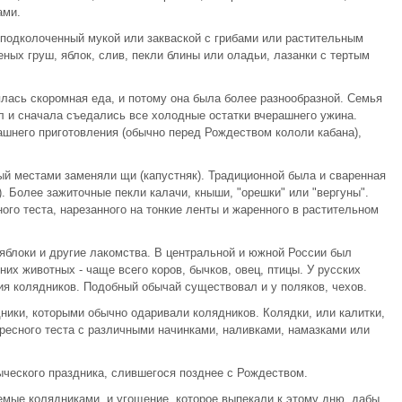
ами.
 подколоченный мукой или закваской с грибами или растительным
еных груш, яблок, слив, пекли блины или оладьи, лазанки с тертым
лась скоромная еда, и потому она была более разнообразной. Семья
л и сначала съедались все холодные остатки вчерашнего ужина.
шнего приготовления (обычно перед Рождеством кололи кабана),
ый местами заменяли щи (капустняк). Традиционной была и сваренная
. Более зажиточные пекли калачи, кныши, "орешки" или "вергуны".
ного теста, нарезанного на тонкие ленты и жаренного в растительном
 яблоки и другие лакомства. В центральной и южной России был
х животных - чаще всего коров, бычков, овец, птицы. У русских
ия колядников. Подобный обычай существовал и у поляков, чехов.
ники, которыми обычно одаривали колядников. Колядки, или калитки,
пресного теста с различными начинками, наливками, намазками или
ыческого праздника, слившегося позднее с Рождеством.
емые колядниками, и угощение, которое выпекали к этому дню, дабы