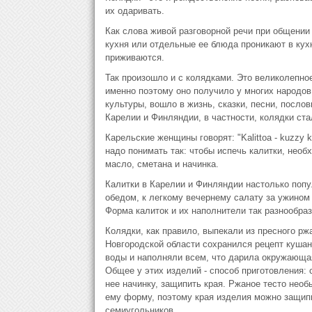
их одаривать.
Как слова живой разговорной речи при общении 
кухня или отдельные ее блюда проникают в кух
приживаются.
Так произошло и с колядками. Это великолепно
именно поэтому оно получило у многих народов
культуры, вошло в жизнь, сказки, песни, посло
Карелии и Финляндии, в частности, колядки ста
Карельские женщины говорят: "Kalittoa - kuzzy 
надо понимать так: чтобы испечь калитки, необ
масло, сметана и начинка.
Калитки в Карелии и Финляндии настолько попул
обедом, к легкому вечернему салату за ужином 
Форма калиток и их наполнители так разнообраз
Колядки, как правило, выпекали из пресного рж
Новгородской области сохранился рецепт кушан
воды и наполняли всем, что дарила окружающая
Общее у этих изделий - способ приготовления:
нее начинку, защипить края. Ржаное тесто нео
ему форму, поэтому края изделия можно защипыва
семиугольников.