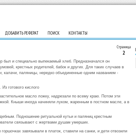
ДОБАВИТЬ РЕФЕРАТ
ПОИСК
КОНТАКТЫ
Страница
2
р был и специально выпекаемый хлеб. Предназначался он
умовей, крестных родителей, бабок и других. Для таких случаев в
и, калачи, паляницы, нередко объединенные одним названием -
 Из готового кислого
растительное масло ложку, надрезали по всему краю. Потом эти
ожкой. Кныши иногда начиняли луком, жаренным в постном масле, а в
адебным. Подношение ритуальной кутьи и паляниц крестным
ователи связывают с жертвами душам умерших.
и горшочках завязывали в платок, ставили на санки, и дети отвозили