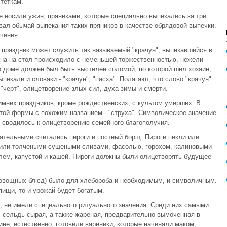
теткам.
 носили ужин, пряниками, которые специально выпекались за три
ал обычай выпекания таких пряников в качестве обрядовой выпечки.
чения.
праздник может служить так называемый "крачун", выпекавшийся в
уна на стол происходило с неменьшей торжественностью, нежели
в доме должен был быть выстелен соломой, по которой шел хозяин,
екали и словаки - "крачун", "пасха". Полагают, что слово "крачун"
 "черт", олицетворение злых сил, духа зимы и смерти.
мних праздников, кроме рождественских, с культом умерших. В
той формы с похожим названием - "струха". Символическое значение
ом сводилось к олицетворению семейного благополучия.
зательными считались пироги и постный борщ. Пироги пекли или
 или толчеными сушеными сливами, фасолью, горохом, калиновыми
лем, капустой и кашей. Пироги должны были олицетворять будущее
 овощных блюд) было для хлебороба и необходимым, и символичным.
пищи, то и урожай будет богатым.
", не имели специального ритуального значения. Среди них самыми
 сельдь сырая, а также жареная, предварительно вымоченная в
ине, естественно, готовили вареники, которые начиняли маком,