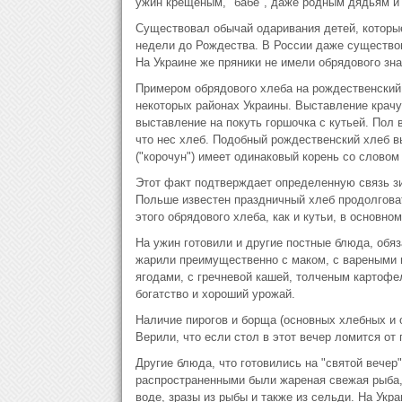
ужин крещеным, "бабе", даже родным дядьям и 
Существовал обычай одаривания детей, которые
недели до Рождества. В России даже существов
На Украине же пряники не имели обрядового зна
Примером обрядового хлеба на рождественский 
некоторых районах Украины. Выставление крач
выставление на покуть горшочка с кутьей. Пол 
что нес хлеб. Подобный рождественский хлеб вып
("корочун") имеет одинаковый корень со словом
Этот факт подтверждает определенную связь зи
Польше известен праздничный хлеб продолгова
этого обрядового хлеба, как и кутьи, в основн
На ужин готовили и другие постные блюда, обя
жарили преимущественно с маком, с вареными
ягодами, с гречневой кашей, толченым картофе
богатство и хороший урожай.
Наличие пирогов и борща (основных хлебных и
Верили, что если стол в этот вечер ломится от 
Другие блюда, что готовились на "святой вечер
распространенными были жареная свежая рыба,
воде, зразы из рыбы и также из сельди. На Укра