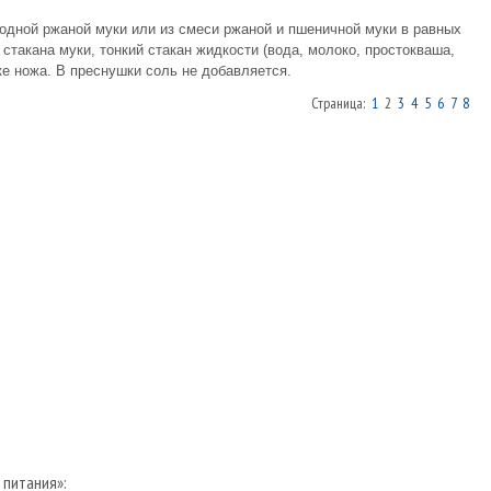
 одной ржаной муки или из смеси ржаной и пшеничной муки в равных
х стакана муки, тонкий стакан жидкости (вода, молоко, простокваша,
ке ножа. В преснушки соль не добавляется.
Страница:
1
2
3
4
5
6
7
8
 питания»: