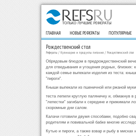
ГЛАВНАЯ
НОВЫЕ РЕФЕРАТЫ
ПОПУЛЯРНЫЕ
Рождественский стол
Рефераты
/
Кулинария и продукты питания
/
Рождественский стол
Обрядовым блюдом в предрождественский вече
для отведывания и угощения родных, близких: к
каждой семье выпекали изделия из теста: кныш
"пироги".
Кныши выпекали из пшеничной или ржаной муки.
теста лепили круглую паляничку и, обмакнув в 
"лепестки" загибали к середине и прижимали л
скоромные дни салом.
Калачи готовили двумя способами, подобно св
родителям и повивальной бабке многие исслед
Кутью и пироги, а также взвар и рыбу в мисках 