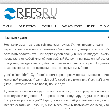
ГЛАВНАЯ
НОВЫЕ РЕФЕРАТЫ
ПОПУЛЯРНЫЕ
ДОБАВИТЬ РЕФЕРАТ
ПОИСК
КОНТАК
Тайская кухня
Неотъемлемая часть любой трапезы - супы. Их, как правило, едят
параллельно со всеми остальными блюдами - по две-три ложки, чтоб
освежить полость рта. При варке супов овощи в них не кладут. Тайск
представляет собой мясной или рыбный бульон, приправленный зеле
специями, иногда в него добавляют рисовую лапшу или рис. К кушан
классом повыше относятся кисловато-острые супы "torn
yam" и "torn kha". Суп "torn" своим характерным ароматом обязан лис
лимонной мелиссы ("bar makhruut"), стеблям лимонника ("takhrai") и к
("kha"), которые только варят, но не едят.
Одним из основных продуктов является рис, это и гарнир и основное
его подают и на десерт. В старину, приветствуя друг друга, они говор
"Ты уже ел рис сегодня?" Еда для простого тайца означает кхао, т.е. 
Все же остальное - овощи, рыба, мясо - тайцы называют кап кхао, что