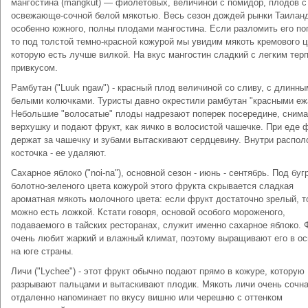
мангостина (mangkut) — фиолетовых, величиной с помидор, плодов с
освежающе-сочной белой мякотью. Весь сезон дождей рынки Таилан
особенно южного, полны плодами мангостина. Если разломить его по
то под толстой темно-красной кожурой мы увидим мякоть кремового ц
которую есть лучше вилкой. На вкус мангостин сладкий с легким тер
привкусом.
Рамбутан ("Luuk ngaw") - красный плод величиной со сливу, с длинны
белыми колючками. Туристы давно окрестили рамбутан "красными еж
Небольшие "волосатые" плоды надрезают поперек посередине, сним
верхушку и подают фрукт, как яичко в волосистой чашечке. При еде 
держат за чашечку и зубами вытаскивают сердцевину. Внутри распо
косточка - ее удаляют.
Сахарное яблоко ("noi-na"), основной сезон - июнь - сентябрь. Под буг
болотно-зеленого цвета кожурой этого фрукта скрывается сладкая
ароматная мякоть молочного цвета: если фрукт достаточно зрелый, т
можно есть ложкой. Кстати говоря, основой особого мороженого,
подаваемого в тайских ресторанах, служит именно сахарное яблоко. 
очень любит жаркий и влажный климат, поэтому выращивают его в о
на юге страны.
Личи ("Lychee") - этот фрукт обычно подают прямо в кожуре, которую
разрывают пальцами и вытаскивают плодик. Мякоть личи очень сочна
отдаленно напоминает по вкусу вишню или черешню с оттенком