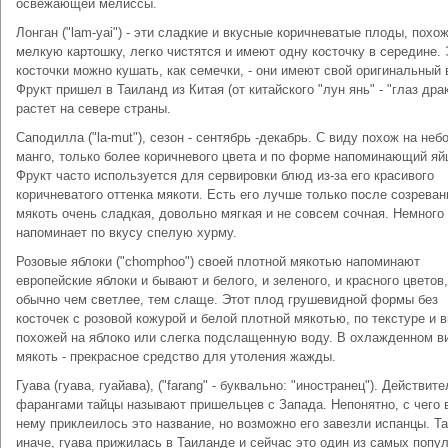
освежающей мелиссы.
Лонган ("lam-yai") - эти сладкие и вкусные коричневатые плоды, похо
мелкую картошку, легко чистятся и имеют одну косточку в середине. 
косточки можно кушать, как семечки, - они имеют свой оригинальный 
Фрукт пришел в Таиланд из Китая (от китайского "лун янь" - "глаз драк
растет на севере страны.
Саподилла ("la-mut"), сезон - сентябрь -декабрь. С виду похож на не
манго, только более коричневого цвета и по форме напоминающий яй
Фрукт часто используется для сервировки блюд из-за его красивого
коричневатого оттенка мякоти. Есть его лучше только после созреван
мякоть очень сладкая, довольно мягкая и не совсем сочная. Немного
напоминает по вкусу спелую хурму.
Розовые яблоки ("chomphoo") своей плотной мякотью напоминают
европейские яблоки и бывают и белого, и зеленого, и красного цветов,
обычно чем светлее, тем слаще. Этот плод грушевидной формы без
косточек с розовой кожурой и белой плотной мякотью, по текстуре и 
похожей на яблоко или слегка подслащенную воду. В охлажденном в
мякоть - прекрасное средство для утоления жажды.
Гуава (гуава, гуайава), ("farang" - буквально: "иностранец"). Действите
фарангами тайцы называют пришельцев с Запада. Непонятно, с чего 
нему приклеилось это название, но возможно его завезли испанцы. Та
иначе, гуава прижилась в Таиланде и сейчас это один из самых попу