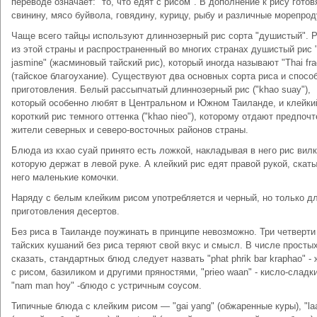
переводе означает: "то, что едят с рисом". В дополнение к рису готов
свинину, мясо буйвола, говядину, курицу, рыбу и различные морепрод
Чаще всего тайцы используют длиннозерный рис сорта "душистый". 
из этой страны и распространенный во многих странах душистый рис 
jasmine" (жасминовый тайский рис), который иногда называют "Thai fra
(тайское благоухание). Существуют два основных сорта риса и способ
приготовления. Белый рассыпчатый длиннозерный рис ("khao suay"),
который особенно любят в Центральном и Южном Таиланде, и клейки
короткий рис темного оттенка ("khao nieo"), которому отдают предпоч
жители северных и северо-восточных районов страны.
Блюда из кхао суай принято есть ложкой, накладывая в него рис вилк
которую держат в левой руке. А клейкий рис едят правой рукой, скат
него маленькие комочки.
Наряду с белым клейким рисом употребляется и черный, но только д
приготовления десертов.
Без риса в Таиланде поужинать в принципе невозможно. Три четверти
тайских кушаний без риса теряют свой вкус и смысл. В числе простых
сказать, стандартных блюд следует назвать "phat phrik bar kraphao" -
с рисом, базиликом и другими пряностями, "prieo waan" - кисло-сладки
"nam man hoy" -блюдо с устричным соусом.
Типичные блюда с клейким рисом — "gai yang" (обжаренные куры), "la