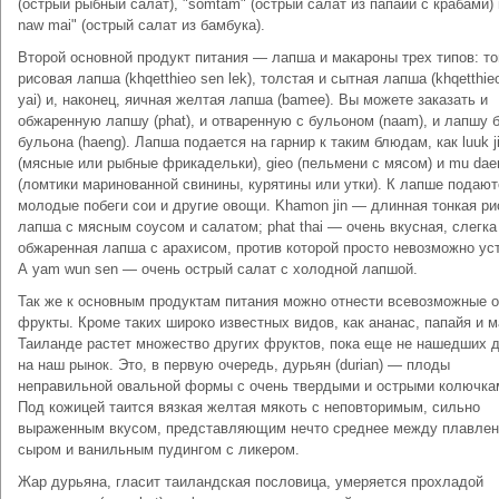
(острый рыбный салат), "somtam" (острый салат из папайи с крабами) 
naw mai" (острый салат из бамбука).
Второй основной продукт питания — лапша и макароны трех типов: то
рисовая лапша (khqetthieo sen lek), толстая и сытная лапша (khqetthie
yai) и, наконец, яичная желтая лапша (bamee). Вы можете заказать и
обжаренную лапшу (phat), и отваренную с бульоном (naam), и лапшу 
бульона (haeng). Лапша подается на гарнир к таким блюдам, как luuk j
(мясные или рыбные фрикадельки), gieo (пельмени с мясом) и mu dae
(ломтики маринованной свинины, курятины или утки). К лапше подают
молодые побеги сои и другие овощи. Khamon jin — длинная тонкая ри
лапша с мясным соусом и салатом; phat thai — очень вкусная, слегка
обжаренная лапша с арахисом, против которой просто невозможно уст
А yam wun sen — очень острый салат с холодной лапшой.
Так же к основным продуктам питания можно отнести всевозможные 
фрукты. Кроме таких широко известных видов, как ананас, папайя и м
Таиланде растет множество других фруктов, пока еще не нашедших 
на наш рынок. Это, в первую очередь, дурьян (durian) — плоды
неправильной овальной формы с очень твердыми и острыми колючка
Под кожицей таится вязкая желтая мякоть с неповторимым, сильно
выраженным вкусом, представляющим нечто среднее между плавле
сыром и ванильным пудингом с ликером.
Жар дурьяна, гласит таиландская пословица, умеряется прохладой