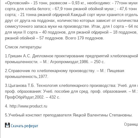
«Орловский» - 15 тонн, развесом – 0,93 кг., необходимо: - 77тонн муки 
сорта для хлеба белого; - 67,9 тонн ржаной обойной муки ; - 47,6 тонн 
сорта; - 21 тонна ржаной обдирной.Каждый сорт муки хранится отдел
друг от друга на поддонах, количество которых зависит от количеств
семисуточного запаса муки на производстве. Итак, для I сорта – 64 п
для муки II сорта – 40 поддонов, для ржаной обдирной – 18 поддонов
ржаной обойной – 57 поддонов. Всего 179 поддонов.
Список литературы
1.Гришин А.С. Дипломное проектирование предприятий хлебопекарно
промышленности. – М.: Агропромиздат,1986. – 250 с.
2.Справочник по хлебопекарному производству. – М.: Пищевая
промышленность,1977.
3.Цыганова Т.Б. Технология хлебопекарного производства: Учеб. для 
проф. образования: Учеб. пособие для сред. проф. образования. – М.:
ПрофОбрИздат,2002. – 432 с.
4. http://www.product.ru
5.Учебный конспект преподавателя Яицкой Валентины Степановны.
Страниц
Скачать реферат