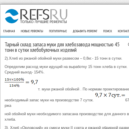
ГЛАВНАЯ
НОВЫЕ РЕФЕРАТЫ
ПОПУЛЯРНЫЕ
ДОБАВИТЬ РЕФЕРАТ
ПОИСК
КОНТАК
Тарный склад запаса муки для хлебозавода мощностью 45
тонн в сутки хлебобулочных изделий
2).Хлеб из ржаной обойной муки развесом – 0,8кг.- 15 тонн в сутки.
Определим расход муки идущий на выработку 15 тонн хлеба в сутки.
Средний выход- 154%.
т. муки ржаной обойной . По нормам проектировани
необходимый запас муки на производстве 7 суток.
67
ржа
ной обойной муки необходимого запасана производстве для данного 
хлеба.
3). Хлеб «Орловский» из смеси муки II сорта и ржаной обдирной разв