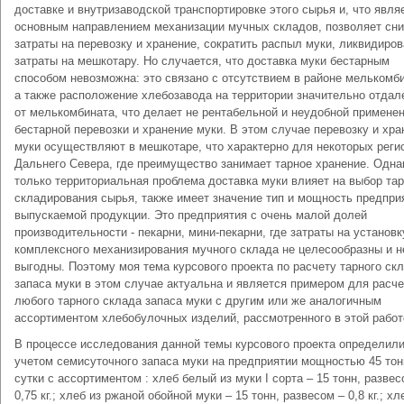
доставке и внутризаводской транспортировке этого сырья и, что явля
основным направлением механизации мучных складов, позволяет сни
затраты на перевозку и хранение, сократить распыл муки, ликвидиров
затраты на мешкотару. Но случается, что доставка муки бестарным
способом невозможна: это связано с отсутствием в районе мелькомби
а также расположение хлебозавода на территории значительно отдал
от мелькомбината, что делает не рентабельной и неудобной примене
бестарной перевозки и хранение муки. В этом случае перевозку и хра
муки осуществляют в мешкотаре, что характерно для некоторых реги
Дальнего Севера, где преимущество занимает тарное хранение. Одна
только территориальная проблема доставка муки влияет на выбор тар
складирования сырья, также имеет значение тип и мощность предпри
выпускаемой продукции. Это предприятия с очень малой долей
производительности - пекарни, мини-пекарни, где затраты на установк
комплексного механизирования мучного склада не целесообразны и н
выгодны. Поэтому моя тема курсового проекта по расчету тарного ск
запаса муки в этом случае актуальна и является примером для расче
любого тарного склада запаса муки с другим или же аналогичным
ассортиментом хлебобулочных изделий, рассмотренного в этой работ
В процессе исследования данной темы курсового проекта определили
учетом семисуточного запаса муки на предприятии мощностью 45 тон
сутки с ассортиментом : хлеб белый из муки I сорта – 15 тонн, развес
0,75 кг.; хлеб из ржаной обойной муки – 15 тонн, развесом – 0,8 кг.; хл