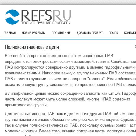
ГЛАВНАЯ
НОВЫЕ РЕФЕРАТЫ
ПОПУЛЯРНЫЕ
ДОБАВИТЬ РЕФЕРАТ
ПОИСК
КОНТАК
Полиоксиэтиленовые цепи
Все свойства простых и сложных систем ионогенных ПАВ
определяются электростатическими взаимодействиями. Свойства не
ПАВ контролируются совершенно другими, а именно гидрофильными
взаимодействиями. Наиболее важную группу неионных ПАВ составл
ПАВ с олиго группами в качестве полярных "головок". Если обозначи
оксиэтиленовую группу символом Е, то простое неионное ПАВ с алки
й липофильной цепью можно сокращенно записать как CmEw. Гидро
часть молекул может быть более сложной, многие НПАВ содержат
ароматические группы.
Для типичных ионных ПАВ, как и для многих других ПАВ, объем поля
группы намного меньше объема неполярной части молекулы. Однако 
так в случае полиоксиэтиленовых ПАВ, поскольку объемы обеих част
молекулы близки. Более того, обычно полярная часть молекулы бол