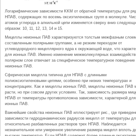
Логарифмические зависимости KKM от обратной температуры для ря
НПАВ, содержащих по восемь оксиэтиленовых групп в молекуле. Чи
атомов углерода в алкильной цепи изменяется сверху вниз следующ
образом: 10, 11, 12, 13, 14 и 15.
Мицеллы неионных ПАВ характеризуются толстым межфазным слоем
составленным полярными группами, а не резким переходом от
углеводородного мицеллярного ядра к окружающей воде, что характе
для ионных ПАВ. Именно изменение межмолекулярных взаимодейств
полярном слое отвечает за специфическое температурное поведение
неионных ПАВ.
Сферическая мицелла типична для НПАВ с длинными
полиоксиэтиленовыми цепями, особенно при низких температурах и
концентрациях. Как и мицеллы ионных ПАВ, мицеллы неионных ПАВ 
расти, но при совсем других условиях. Так, зависимость размера ми
НПАВ от температуры противоположна зависимости, характерной для
ионных ПАВ.
Важнейшие свойства неионных ПАВ иллюстрирует рис., где приведе
зависимости гидродинамических радиусов мицелл от температуры д
относительно разбавленных растворов трех НПАВ. Наблюдается
незначительное или умеренное увеличение размера мицелл вплоть д
высоких температур. Если НПАВ содержит более длинные оксиэтиле