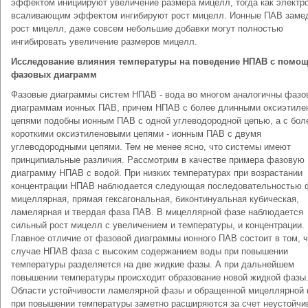
эффектом инициируют увеличение размера мицелл, тогда как электр
всаливающим эффектом ингибируют рост мицелл. Ионные ПАВ заме
рост мицелл, даже совсем небольшие добавки могут полностью
ингибировать увеличение размеров мицелл.
Исследование влияния температуры на поведение НПАВ с помо
фазовых диаграмм
Фазовые диаграммы систем НПАВ - вода во многом аналогичны фаз
диаграммам ионных ПАВ, причем НПАВ с более длинными оксиэтил
цепями подобны ионным ПАВ с одной углеводородной цепью, а с бол
короткими оксиэтиленовыми цепями - ионным ПАВ с двумя
углеводородными цепями. Тем не менее ясно, что системы имеют
принципиальные различия. Рассмотрим в качестве примера фазовую
диаграмму НПАВ с водой. При низких температурах при возрастании
концентрации НПАВ наблюдается следующая последовательностью 
мицеллярная, прямая гексагональная, биконтинуальная кубическая,
ламелярная и твердая фаза ПАВ. В мицеллярной фазе наблюдается
сильный рост мицелл с увеличением и температуры, и концентрации.
Главное отличие от фазовой диаграммы ионного ПАВ состоит в том, ч
случае НПАВ фаза с высоким содержанием воды при повышении
температуры разделяется на две жидкие фазы. А при дальнейшем
повышении температуры происходит образование новой жидкой фазы
Области устойчивости ламелярной фазы и обращенной мицеллярной
при повышении температуры заметно расширяются за счет неустойчи