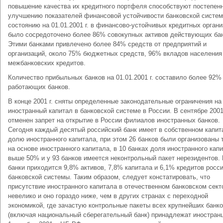
повышение качества их кредитного портфеля способствуют постепен
улучшению показателей финансовой устойчивости банковской систем
состоянию на 01.01.2001 г. в финансово-устойчивых кредитных орган
было сосредоточено более 86% совокупных активов действующих бан
Этими банками привлечено более 84% средств от предприятий и
организаций, около 75% бюджетных средств, 96% вкладов населения
межбанковских кредитов.
Количество прибыльных банков на 01.01.2001 г. составило более 92%
работающих банков.
В конце 2001 г. сняты определенные законодательные ограничения на
иностранный капитал в банковской системе в России. В сентябре 2001
отменен запрет на открытие в России филиалов иностранных банков.
Сегодня каждый десятый российский банк имеет в собственном капит
долю иностранного капитала, при этом 26 банков были организованы 
на основе иностранного капитала, в 10 банках доля иностранного кап
выше 50% и у 93 банков имеется неконтрольный пакет нерезидентов. 
банки приходится 9,8% активов, 7,8% капитала и 6,1% кредитов росс
банковской системы. Таким образом, следует констатировать, что
присутствие иностранного капитала в отечественном банковском сект
невелико и оно гораздо ниже, чем в других странах с переходной
экономикой, где зачастую контрольные пакеты всех крупнейших банк
(включая национальный сберегательный банк) принадлежат иностран