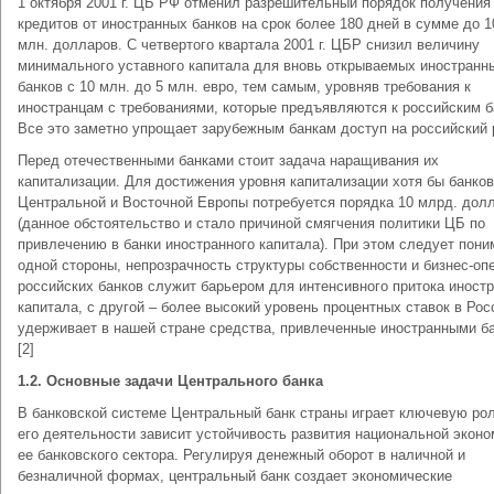
1 октября 2001 г. ЦБ РФ отменил разрешительный порядок получения
кредитов от иностранных банков на срок более 180 дней в сумме до 1
млн. долларов. С четвертого квартала 2001 г. ЦБР снизил величину
минимального уставного капитала для вновь открываемых иностранн
банков с 10 млн. до 5 млн. евро, тем самым, уровняв требования к
иностранцам с требованиями, которые предъявляются к российским б
Все это заметно упрощает зарубежным банкам доступ на российский 
Перед отечественными банками стоит задача наращивания их
капитализации. Для достижения уровня капитализации хотя бы банков
Центральной и Восточной Европы потребуется порядка 10 млрд. долл
(данное обстоятельство и стало причиной смягчения политики ЦБ по
привлечению в банки иностранного капитала). При этом следует пони
одной стороны, непрозрачность структуры собственности и бизнес-оп
российских банков служит барьером для интенсивного притока иност
капитала, с другой – более высокий уровень процентных ставок в Рос
удерживает в нашей стране средства, привлеченные иностранными б
[2]
1.2. Основные задачи Центрального банка
В банковской системе Центральный банк страны играет ключевую рол
его деятельности зависит устойчивость развития национальной эконо
ее банковского сектора. Регулируя денежный оборот в наличной и
безналичной формах, центральный банк создает экономические