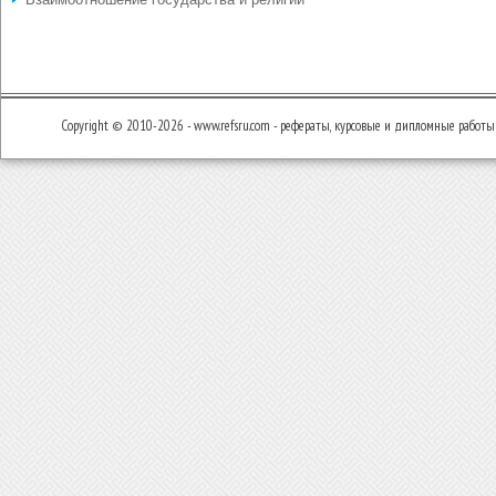
Copyright © 2010-2026 - www.refsru.com - рефераты, курсовые и дипломные работы