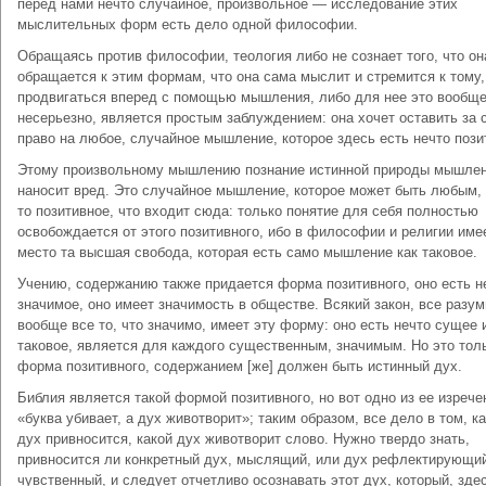
перед нами нечто случайное, произвольное — исследование этих
мыслительных форм есть дело одной философии.
Обращаясь против философии, теология либо не сознает того, что он
обращается к этим формам, что она сама мыслит и стремится к тому,
продвигаться вперед с помощью мышления, либо для нее это вообщ
несерьезно, является простым заблуждением: она хочет оставить за 
право на любое, случайное мышление, которое здесь есть нечто пози
Этому произвольному мышлению познание истинной природы мышле
наносит вред. Это случайное мышление, которое может быть любым, 
то позитивное, что входит сюда: только понятие для себя полностью
освобождается от этого позитивного, ибо в философии и религии име
место та высшая свобода, которая есть само мышление как таковое.
Учению, содержанию также придается форма позитивного, оно есть н
значимое, оно имеет значимость в обществе. Всякий закон, все разум
вообще все то, что значимо, имеет эту форму: оно есть нечто сущее и
таковое, является для каждого существенным, значимым. Но это тол
форма позитивного, содержанием [же] должен быть истинный дух.
Библия является такой формой позитивного, но вот одно из ее изрече
«буква убивает, а дух животворит»; таким образом, все дело в том, к
дух привносится, какой дух животворит слово. Нужно твердо знать,
привносится ли конкретный дух, мыслящий, или дух реф­лектирующи
чувственный, и следует отчетливо осознавать этот дух, который, зде