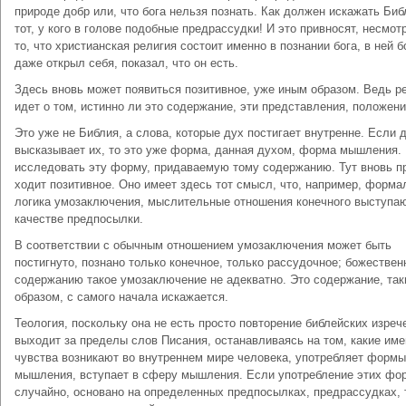
природе добр или, что бога нельзя познать. Как должен искажать Би
тот, у кого в голове подобные предрассудки! И это привносят, не­смот
то, что христианская религия состоит именно в познании бога, в ней б
даже открыл себя, показал, что он есть.
Здесь вновь может появиться позитивное, уже иным образом. Ведь р
идет о том, истинно ли это содержание, эти представления, положени
Это уже не Библия, а слова, которые дух постигает внутренне. Если 
высказывает их, то это уже форма, данная духом, форма мышления.
исследовать эту форму, придаваемую тому содержанию. Тут вновь п
ходит позитивное. Оно имеет здесь тот смысл, что, например, форма
логика умозаключения, мыслитель­ные отношения конечного выступаю
качестве предпосылки.
В соответствии с обычным отношением умозаключения может быть
постигнуто, познано только конечное, только рассудочное; божестве
содержанию такое умозаключение не адекватно. Это содержание, та
образом, с самого начала искажается.
Теология, поскольку она не есть просто повторение библейских изреч
выходит за пределы слов Писания, останавливаясь на том, какие им
чувства возникают во внутреннем мире человека, употребляет формы
мышления, вступает в сферу мышления. Если употребление этих фо
случайно, основано на определенных предпосылках, предрассудках, 