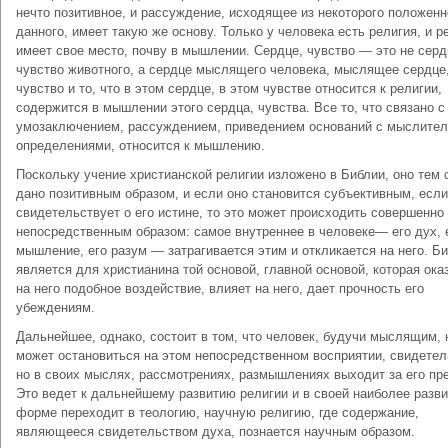
нечто позитивное, и рассуждение, исходящее из некоторого положенн
данного, имеет такую же основу. Только у человека есть религия, и р
имеет свое место, почву в мышлении. Сердце, чувство — это не серд
чувство животного, а сердце мыслящего человека, мыслящее сердце
чувство и то, что в этом сердце, в этом чувстве относится к религии,
содержится в мышлении этого сердца, чувства. Все то, что связано с
умозаключением, рассуждением, при­ведением оснований с мыслите
определениями, относится к мышлению.
Поскольку учение христианской религии изложено в Библии, оно тем
дано позитивным образом, и если оно становится субъективным, если
свидетельствует о его истине, то это может происходить совершенно
непосредственным образом: самое внутреннее в человеке— его дух, 
мышление, его разум — затрагивается этим и откликается на него. Б
является для христианина той основой, главной основой, которая ока
на него подобное воздействие, влияет на него, дает прочность его
убеждениям.
Дальнейшее, однако, состоит в том, что человек, будучи мыслящим, 
может остановиться на этом непосредственном восприятии, свидетел
но в своих мыслях, рассмотрениях, размышлениях выходит за его пр
Это ведет к дальнейшему развитию религии и в своей наиболее разв
форме переходит в теологию, научную религию, где содержание,
являющееся свидетельством духа, познается научным образом.