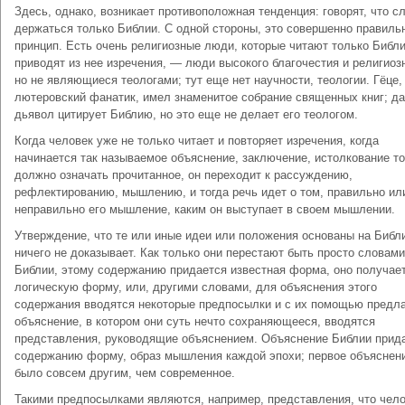
Здесь, однако, возникает противоположная тенденция: говорят, что с
держаться только Библии. С одной стороны, это совершенно правиль
принцип. Есть очень религиозные люди, которые читают только Библ
приводят из нее изречения, — люди высокого благочестия и религиоз
но не являющиеся теологами; тут еще нет научности, теологии. Гёце,
лютеровский фанатик, имел знаменитое собрание священных книг; д
дьявол цитирует Библию, но это еще не делает его теологом.
Когда человек уже не только читает и повторяет изречения, когда
начинается так называемое объяснение, заключение, истолкование то
должно означать прочитанное, он переходит к рассуждению,
рефлектированию, мышлению, и тогда речь идет о том, правильно ил
непра­вильно его мышление, каким он выступает в своем мышлении.
Утверждение, что те или иные идеи или положения основаны на Библ
ничего не доказывает. Как только они перестают быть просто словами
Библии, этому содержанию придается известная форма, оно получае
логическую форму, или, другими словами, для объяснения этого
содержания вводятся некоторые предпосылки и с их помощью предла
объяснение, в котором они суть нечто сохраняющееся, вводятся
представления, руководящие объяснением. Объяснение Библии прида
содержанию форму, образ мышления каждой эпохи; первое объяснен
было совсем другим, чем современное.
Такими предпосылками являются, например, представления, что чело