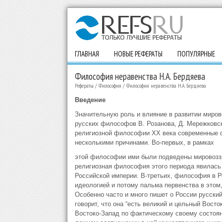
ГЛАВНАЯ
НОВЫЕ РЕФЕРАТЫ
ПОПУЛЯРНЫЕ
Философия неравенства Н.А. Бердяева
Рефераты
/
Философия
/
Философия неравенства Н.А. Бердяева
Введение
Значительную роль и влияние в развитии миро
русских философов В. Розанова, Д. Мережковско
религиозной философии XX века современные 
несколькими причинами. Во-первых, в рамках
этой философии ими были подведены мировоззре
религиозная философия этого периода явилась
Российской империи. В-третьих, философия в 
идеологией и потому пальма первенства в этом
Особенно часто и много пишет о России русский
говорит, что она “есть великий и цельный Вос
Востоко-Запад по фактическому своему состоян