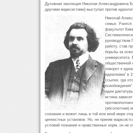
Духовная эволюция Николая Александровича Бер
другими марксистами) выступал против идеолог
Николай Алекса
семье. Учился 
факультет Киев
Систематическ
руководством Г
работу, став п
борьбы за осво
университета. 
общественной 
поворот к идеа
идеализма” в 1
ссылке, где от
освобождения”
идеи диктатуры
истина зависит
противоположно
(абсолютная) и
сознания и может лишь в той или иной мере отк
ценностных установок. Но, не приняв марксист
условий познания и нравственных норм, он не 