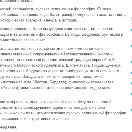
ственного начала.
ческой реальности, русская религиозная философия ХХ века
орой социальная революция была трансформирована в эсхатологию, а
историческая трагедия и неудача истории.
сских философов была вынуждена эмигрировать, но не все ее
рации и ее активными философами. Взгляды Бердяева, Булгакова и
ончательное завершение.
а­лась не только в тесной связи с прежними религиозно-
нсивном общении с современными ей отечественными школами
стижения многовековой идеалистической традиции европейской
немецкого классического идеализма, Шопенгауэра, Ницше, Джемса,
кий рели­гиозный идеализм дорос до лидирующих школ новей­шего
угих стран Запада, а в чем-то и перерос их, предло­жив
зи­стенциализма (Шестов, Бердяев), философии всеедин­ства
 (Розанов), многочисленные версии религиозного модернизма,
ное ускорение темпов исторической жизни, безусловно, содей­
смыслить на фоне крушения одной и начала другой эпохи
бы ошибкой считать, что достижения русской религиозной филосо­фии
грес­сивное и конструктивное значение.
Бердяева.