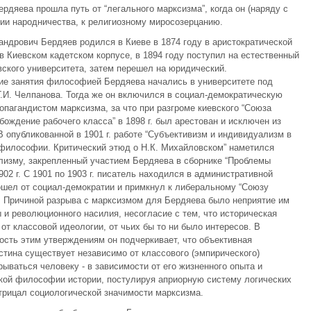
дяева прошла путь от “легального марксизма”, когда он (наряду с
ии народничества, к религиозному миросозерцанию.
ндрович Бердяев родился в Киеве в 1874 году в аристократической
в Киевском кадетском корпусе, в 1894 году поступил на естественный
ского университета, затем перешел на юридический.
ие занятия философией Бердяева начались в университете под
.И. Челпанова. Тогда же он включился в социал-демократическую
ропагандистом марксизма, за что при разгроме киевского “Союза
бождение рабочего класса” в 1898 г. был арестован и исключен из
В опубликованной в 1901 г. работе “Субъективизм и индивидуализм в
философии. Критический этюд о Н.К. Михайловском” наметился
лизму, закрепленный участием Бердяева в сборнике “Проблемы
902 г. С 1901 по 1903 г. писатель находился в административной
ошел от социал-демократии и примкнул к либеральному “Союзу
. Причиной разрыва с марксизмом для Бердяева было неприятие им
 и революционного насилия, несогласие с тем, что историческая
 от классовой идеологии, от чьих бы то ни было интересов. В
сть этим утверждениям он подчеркивает, что объективная
стина существует независимо от классового (эмпирического)
рываться человеку - в зависимости от его жизненного опыта и
ской философии истории, постулируя априорную систему логических
отрицал социологической значимости марксизма.