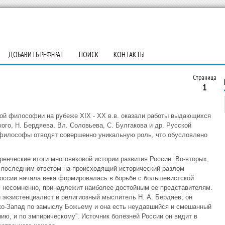
ДОБАВИТЬ РЕФЕРАТ
ПОИСК
КОНТАКТЫ
Страница
1
вой философии на рубеже XIX - XX в.в. оказали работы выдающихся
го, Н. Бердяева, Вл. Соловьева, С. Булгакова и др. Русской
философы отводят совершенно уникальную роль, что обусловлено
нческие итоги многовековой истории развития России. Во-вторых,
 последним ответом на происходящий исторический разлом
России начала века формировалась в борьбе с большевистской
, несомненно, принадлежит наиболее достойным ее представителям.
 экзистенциалист и религиозный мыслитель Н. А. Бердяев; он
токо-Запад по замыслу Божьему и она есть неудавшийся и смешанный
ию, и по эмпирическому”. Источник болезней России он видит в