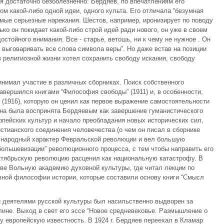
я достаточно безболезненно: Бердяев, по впечатлениям его
м какой-либо одной идеи, одного культа. Его отличала “безумная
мые серьезные нарекания. Шестов, например, иронизирует по поводу
ько он покидает какой-либо строй идей ради нового, он уже в своем
остойного внимания. Все - старье, ветошь, ни к чему не нужное . Он
 выговаривать все слова символа веры”. Но даже встав на позиции
 в религиозной жизни хотел сохранить свободу искания, свободу
инимал участие в различных сборниках. Поиск собственного
авершился книгами “Философия свободы” (1911) и, в особенности,
 (1916), которую он ценил как первое выражение самостоятельности
на была воспринята Бердяевым как завершение гуманистического
пейских культур и начало преобладания новых исторических сил,
тианского соединения человечества (о чем он писал в сборнике
л народный характер Февральской революции и вел большую
ольшевизации” революционного процесса, с тем чтобы направить его
ктябрьскую революцию расценил как национальную катастрофу. В
ве Вольную академию духовной культуры, где читал лекции по
зной философии истории, которые составили основу книги “Смысл
и деятелями русской культуры был насильственно выдворен за
лине. Выход в свет его эссе “Новое средневековье. Размышление о
у европейскую известность. В 1924 г. Бердяев переехал в Кламар