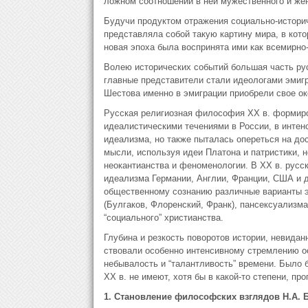
ложном соотношении в ней мужественного и жен
Будучи продуктом отражения социально-истори
представляла собой такую картину мира, в кот
новая эпоха была воспринята ими как всемирно-
Волею исторических событий большая часть ру
главные представители стали идеологами эмиг
Шестова именно в эмиграции приобрели свое ок
Русская религиозная философия XX в. формиров
идеалистическими течениями в России, в инте
идеализма, но также пыталась опереться на до
мысли, используя идеи Платона и патристики, 
неокантианства и феноменологии. В XX в. русс
идеализма Германии, Англии, Франции, США и др
общественному сознанию различные варианты эк
(Булгаков, Флоренский, Франк), пансексуализма
“социального” христианства.
Глубина и резкость поворотов истории, невидан
ствовали особенно интенсивному стремлению о
небывалость и “талантливость” времени. Было 
XX в. не имеют, хотя бы в какой-то степени, про
1. Становление философских взглядов Н.А. 