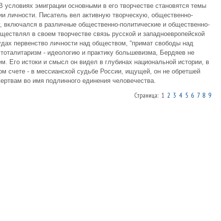
 В условиях эмиграции основными в его творчестве становятся темы
и личности. Писатель вел активную творческую, общественно-
, включался в различные общественно-политические и общественно-
уществлял в своем творчестве связь русской и западноевропейской
дах первенство личности над обществом, “примат свободы над
и тоталитаризм - идеологию и практику большевизма, Бердяев не
м. Его истоки и смысл он видел в глубинах национальной истории, в
ном счете - в мессианской судьбе России, ищущей, он не обретшей
жертвам во имя подлинного единения человечества.
Страница: 1
2
3
4
5
6
7
8
9