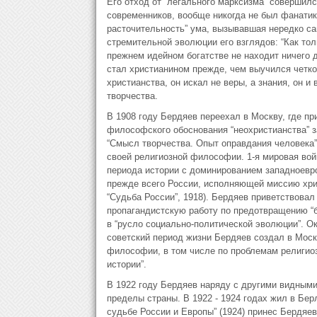
Его отход от “легального марксизма” совершилс
современников, вообще никогда не был фанатико
расточительность” ума, вызывавшая нередко са
стремительной эволюции его взглядов: “Как тол
прежнем идейном богатстве не находит ничего д
стал христианином прежде, чем выучился четко
христианства, он искал не веры, а знания, он и
творчества.
В 1908 году Бердяев переехал в Москву, где пр
философского обоснования “неохристианства” з
“Смысл творчества. Опыт оправдания человека”
своей религиозной философии. 1-я мировая вой
периода истории с доминированием западноевро
прежде всего России, исполняющей миссию хрис
“Судьба России”, 1918). Бердяев приветствова
пропагандистскую работу по предотвращению “б
в “русло социально-политической эволюции”. О
советский период жизни Бердяев создал в Моск
философии, в том числе по проблемам религио
истории”.
В 1922 году Бердяев наряду с другими видным
пределы страны. В 1922 - 1924 годах жил в Бер
судьбе России и Европы” (1924) принес Бердяев