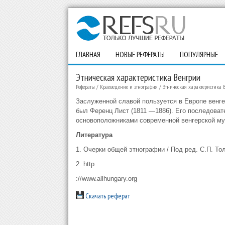
ГЛАВНАЯ
НОВЫЕ РЕФЕРАТЫ
ПОПУЛЯРНЫЕ
Этническая характеристика Венгрии
Рефераты
/
Краеведение и этнография
/
Этническая характеристика 
Заслуженной славой пользуется в Европе венг
был Ференц Лист (1811 —1886). Его последова
основоположниками современной венгерской муз
Литература
1. Очерки общей этнографии / Под ред. С.П. Толс
2. http
://www.allhungary.org
Скачать реферат