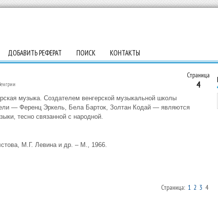
ДОБАВИТЬ РЕФЕРАТ
ПОИСК
КОНТАКТЫ
Страница
4
Венгрии
ерская музыка. Создателем венгерской музыкальной школы
тели — Ференц Эркель, Бела Барток, Золтан Кодай — являются
ыки, тесно связанной с народной.
това, М.Г. Левина и др. – М., 1966.
Страница:
1
2
3
4