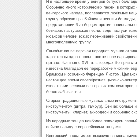
И в настоящее время у венгров бытуют баллады
Особенно много исторических песен, в которых
венгерского народа, воспеваются любимые нац
группу образуют разбойничьи песни и баллады, 
представлении был борцом против национальног
бетиарах пастушеские песни: ведь пастухи тож
нюансов человеческих переживаний свойственн
многочисленную группу.
Самобытная венгерская народная музыка отлича
характерны одноголосье, постоянное варьирова
цыгане. Начиная с XVII в. в городах Венгрии ст
известна благодаря ее переработке многими е
Брамсом и особенно Ференцем Листом. Цыганску
настоящее время своеобразная цыганско-венгер
известными песнями венгерских композиторов, в
более забываются.
Старые традиционные музыкальные инструменты
инструментом (цитра, тамбур). Сейчас больше 
инструменты: кларнет, аккордеон и особенно скр
Из народных танцев наиболее популярен парный
сейчас наряду с европейскими танцами.
Венгерский народ имеет высокую национальную 