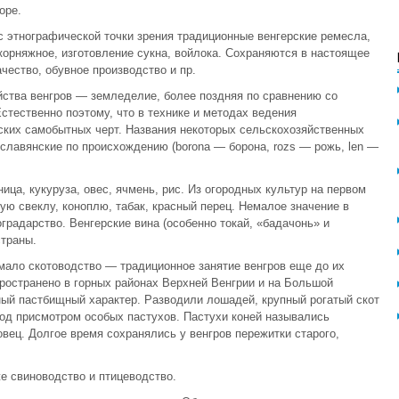
оре.
с этнографической точки зрения традиционные венгерские ремесла,
корняжное, изготовление сукна, войлока. Сохраняются в настоящее
чество, обувное производство и пр.
ства венгров — земледелие, более поздняя по сравнению со
стественно поэтому, что в технике и методах ведения
ских самобытных черт. Названия некоторых сельскохозяйственных
славянские по происхождению (borona — борона, rozs — рожь, len —
ца, кукуруза, овес, ячмень, рис. Из огородных культур на первом
ую свеклу, коноплю, табак, красный перец. Немалое значение в
радарство. Венгерские вина (особенно токай, «бадачонь» и
страны.
мало скотоводство — традиционное занятие венгров еще до их
ространено в горных районах Верхней Венгрии и на Большой
ный пастбищный характер. Разводили лошадей, крупный рогатый скот
под присмотром особых пастухов. Пастухи коней назывались
овец. Долгое время сохранялись у венгров пережитки старого,
е свиноводство и птицеводство.