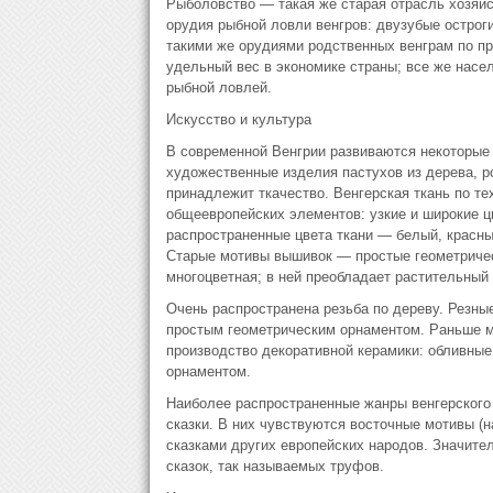
Рыболовство — такая же старая отрасль хозяйс
орудия рыбной ловли венгров: двузубые остроги
такими же орудиями родственных венграм по п
удельный вес в экономике страны; все же насел
рыбной ловлей.
Искусство и культура
В современной Венгрии развиваются некоторые 
художественные изделия пастухов из дерева, ро
принадлежит ткачество. Венгерская ткань по те
общеевропейских элементов: узкие и широкие ц
распространенные цвета ткани — белый, красный
Старые мотивы вышивок — простые геометричес
многоцветная; в ней преобладает растительный
Очень распространена резьба по дереву. Резны
простым геометрическим орнаментом. Раньше м
производство декоративной керамики: обливны
орнаментом.
Наиболее распространенные жанры венгерского
сказки. В них чувствуются восточные мотивы (н
сказками других европейских народов. Значите
сказок, так называемых труфов.