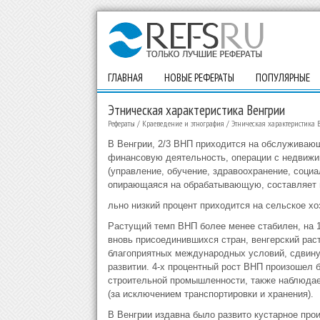
ГЛАВНАЯ
НОВЫЕ РЕФЕРАТЫ
ПОПУЛЯРНЫЕ
Этническая характеристика Венгрии
Рефераты
/
Краеведение и этнография
/
Этническая характеристика 
В Венгрии, 2/3 ВНП приходится на обслуживающ
финансовую деятельность, операции с недвижи
(управление, обучение, здравоохранение, соци
опирающаяся на обрабатывающую, составляет п
льно низкий процент приходится на сельское хо
Растущий темп ВНП более менее стабилен, на 1
вновь присоединившихся стран, венгерский рас
благоприятных международных условий, сдвин
развитии. 4-х процентный рост ВНП произошел 
строительной промышленности, также наблюдае
(за исключением транспортировки и хранения).
В Венгрии издавна было развито кустарное произ