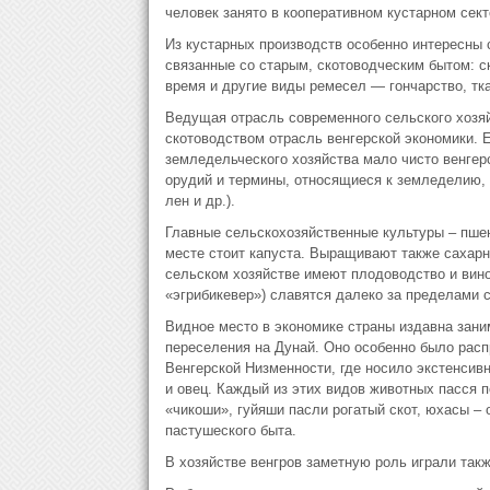
человек занято в кооперативном кустарном сект
Из кустарных производств особенно интересны 
связанные со старым, скотоводческим бытом: с
время и другие виды ремесел — гончарство, тка
Ведущая отрасль современного сельского хозяй
скотоводством отрасль венгерской экономики. Е
земледельческого хозяйства мало чисто венгер
орудий и термины, относящиеся к земледелию, 
лен и др.).
Главные сельскохозяйственные культуры – пшени
месте стоит капуста. Выращивают также сахарн
сельском хозяйстве имеют плодоводство и виног
«эгрибикевер») славятся далеко за пределами 
Видное место в экономике страны издавна зани
переселения на Дунай. Оно особенно было расп
Венгерской Низменности, где носило экстенсив
и овец. Каждый из этих видов животных пасся 
«чикоши», гуйяши пасли рогатый скот, юхасы – 
пастушеского быта.
В хозяйстве венгров заметную роль играли такж