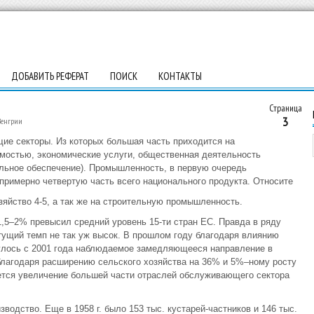
ДОБАВИТЬ РЕФЕРАТ
ПОИСК
КОНТАКТЫ
Страница
3
Венгрии
ие секторы. Из которых большая часть приходится на
мостью, экономические услуги, общественная деятельность
альное обеспечение). Промышленность, в первую очередь
римерно четвертую часть всего национального продукта. Относите
зяйство 4-5, а так же на строительную промышленность.
,5–2% превысил средний уровень 15-ти стран ЕС. Правда в ряду
тущий темп не так уж высок. В прошлом году благодаря влиянию
улось с 2001 года наблюдаемое замедляющееся направление в
благодаря расширению сельского хозяйства на 36% и 5%–ному росту
тся увеличение большей части отраслей обслуживающего сектора
водство. Еще в 1958 г. было 153 тыс. кустарей-частников и 146 тыс.