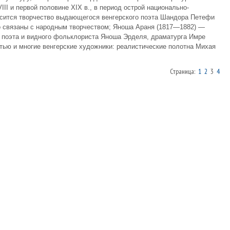
II и первой половине XIX в., в период острой национально-
осится творчество выдающегося венгерского поэта Шандора Петефи
но связаны с народным творчеством; Яноша Араня (1817—1882) —
; поэта и видного фольклориста Яноша Эрделя, драматурга Имре
тью и многие венгерские художники: реалистические полотна Михая
Страница:
1
2
3
4