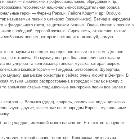
 и песни — лирические, профессиональные, обрядовые и пр.
 отображена героическая национально-освободительная борьба
иональные герои — Ференц Ракоци, Лайогн Кошут и др. Особую
так называемые песни о бетиарах (разбойниках). Бетиар в народном
о и феодального гнета, защитником бедных. Очень близки к песням о
е жили свободной, суровой жизнью. Лиричность, отражение тонких
ы любовным песням, которые составляют, пожалуй, самую
ется от музыки соседних народов восточным оттенком. Для нее
ние, пентатоника. На музыку венгров большое влияние оказали
ала популярной та венгерско-цыганская музыка, которая широко
вропейскими композиторами — Гайдном, Бетховеном, Шубертом,
ю музыку, цыганские оркестры и сейчас очень любят в Венгрии. В
ская музыка широко распространена в городах и селах наряду с
 то время как старые традиционные венгерские песни все более и
 венгров — Волынка (дуда), свирель, различные виды щипковых
используют другие, известные всем народам Европы музыкальные
ипку.
 танец чардаш, имеющий много вариантов. Его охотно танцуют и
культуру, которой вправе гордиться. Венгерская литература