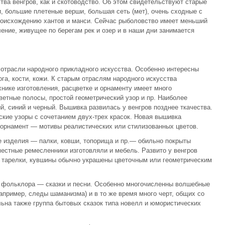
тва венгров, как и скотоводство. Об этом свидетельствуют старые
, большие плетеные верши, большая сеть (мет), очень сходные с
роисхождению хантов и манси. Сейчас рыболовство имеет меньший
ение, живущее по берегам рек и озер и в наши дни занимается
отрасли народного прикладного искусства. Особенно интересны
га, кости, кожи. К старым отраслям народного искусства
хнике изготовления, расцветке и орнаменту имеет много
ветные полосы, простой геометрический узор и пр. Наиболее
, синий и черный. Вышивка развилась у венгров позднее ткачества.
кие узоры с сочетанием двух-трех красок. Новая вышивка
 орнамент — мотивы реалистических или стилизованных цветов.
е изделия — палки, ковши, топорища и пр.— обильно покрыты
естные ремесленники изготовляли и мебель. Развито у венгров
е тарелки, кувшины обычно украшены цветочным или геометрическим
 фольклора — сказки и песни. Особенно многочисленны волшебные
апример, следы шаманизма) и в то же время много черт, общих со
льна также группа бытовых сказок типа новелл и юмористических