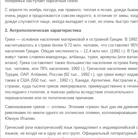
побережье наступает бархатный сезон.
С апреля по ноябрь погода, как правило, теплая и ясная, дожди быва
очень редко и продолжаются совсем недолго, в отличие от зимы, ког
дожди случаются чаще, иногда выпадает и снег, но очень быстро тает
2. Антропологическая характеристика
Греки — основное население материковой и островной Греции. В 1992 
насчитывалось в стране более 9,72 млн. человек, что составляет 95
населения Греции. Общая численность – 12,4 млн чел. (1992 г.). В Гре
живут также славяно-македонцы, албанцы, турки, аромуны (или валах
влахи). Греки составляют также большинство населения острова Кипр
тыс. человек, или 78% населения, 1992 г.). Греческое население имее
Турции, ОАР, Албании, России (92 тыс., 1992 г.), где греки живут издав
также в США (550 тыс. чел., 1992 г.), Канаде, Аргентине, Австралии и
странах, куда тысячи греков эмигрировали, преимущественно в течен
последнего столетия, в поисках работы вследствие относительного
перенаселения или по политическим причинам.
Самоназвание греков — эллины. Этноним «греки» был дан им древни
римлянами по имели одного из эллинских племен, колонизировавших
Южную Италию.
Греческий (или новогреческий) язык принадлежит к индоевропейской 
языков, не входя ни в одну из его групп. Официальный литературный