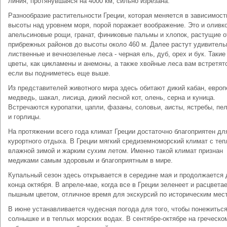
линия, протянувшаяся на 4000 км, сильно изрезана.
Разнообразие растительности Греции, которая меняется в зависимост
высоты над уровнем моря, порой поражает воображение. Это и оливк
апельсиновые рощи, гранат, финиковые пальмы и хлопок, растущие о
прибрежных районов до высоты около 460 м. Далее растут удивител
лиственные и вечнозеленые леса - черная ель, дуб, орех и бук. Такие
цветы, как цикламены и анемоны, а также хвойные леса вам встретят
если вы подниметесь еще выше.
Из представителей животного мира здесь обитают дикий кабан, европ
медведь, шакал, лисица, дикий лесной кот, олень, серна и куница.
Встречаются куропатки, цапли, фазаны, соловьи, аисты, ястребы, пе
и горлицы.
На протяжении всего года климат Греции достаточно благоприятен дл
курортного отдыха. В Греции мягкий средиземноморский климат с теп
влажной зимой и жарким сухим летом. Именно такой климат признан
медиками самым здоровым и благоприятным в мире.
Купальный сезон здесь открывается в середине мая и продолжается 
конца октября. В апреле-мае, когда все в Греции зеленеет и расцвета
пышным цветом, отличное время для экскурсий по историческим мес
В июне устанавливается чудесная погода для того, чтобы понежиться
солнышке и в теплых морских водах. В сентябре-октябре на греческо