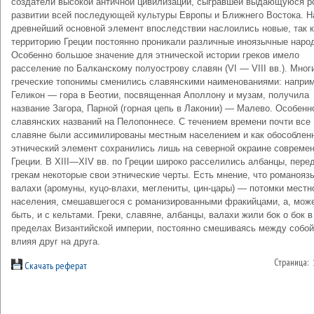
создатели высокой античной цивилизации, сыгравшей выдающуюся р
развитии всей последующей культуры Европы и Ближнего Востока. Н
древнейший основной элемент впоследствии наслоились новые, так к
территорию Греции постоянно проникали различные иноязычные наро
Особенно большое значение для этнической истории греков имело
расселение по Балканскому полуострову славян (VI — VIII вв.). Мног
греческие топонимы сменились славянскими наименованиями: наприм
Геликон — гора в Беотии, посвященная Аполлону и музам, получила
название Загора, Парной (горная цепь в Лаконии) — Малево. Особенн
славянских названий на Пелопоннесе. С течением времени почти все
славяне были ассимилированы местным населением и как обособлен
этнический элемент сохранились лишь на северной окраине совреме
Греции. В XIII—XIV вв. по Греции широко расселились албанцы, пер
грекам некоторые свои этнические черты. Есть мнение, что романояз
валахи (аромуны, куцо-влахи, меглениты, цин-цары) — потомки местн
населения, смешавшегося с романизированными фракийцами, а, мож
быть, и с кельтами. Греки, славяне, албанцы, валахи жили бок о бок в
пределах Византийской империи, постоянно смешиваясь между собой
влияя друг на друга.
Страница:
Скачать реферат