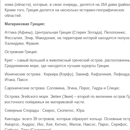
нома (области), которые, в свою очередь, делятся на 264 дима (район
Кроме того, Греция делится на несколько историко-географических
областей.
Материковая Греция:
Аттика (Афины), Центральная Греция (Стерея Эллада), Пелопоннес,
Фессалия, Эпир, Македония, на территории которой находится полуо
Халкидики, Фракия.
Островная Греция:
Крит – самый большой и живописный греческий остров, расположенны
Средиземном море, где находятся лучшие курорты Греции.
Ионические острова : Керкира (Корфу), Закинф, Кефалиния, Лефкада
Итака, Пакси .
Саронические острова: Соломина, Эгина, Порос, Гидра и Спецес.
Острова Эгейского моря: Эвбея (Эвия) – второй по величине остров Г
восточного побережья ее материковой части.
Северные Спорады : Скирос, Скопелос, Юра.
Киклады: всего 39 островов, которые образуют кольцо. Основные ост
Аморгос, Андрос, Иос, Кея, Китнос, Милое, Наксос, Парос, Серифос,
Сифнос, Тира (Санторини).