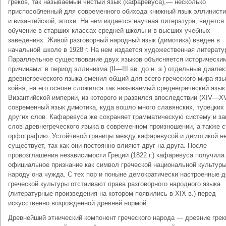
греков, так называемый чистый язык (кафаревуса),— несколько
приспособленный для современного обихода книжный язык эллинисти
и византийской, эпохи. На нем издается научная литература, ведется
обучение в старших классах средней школы и в высших учебных
заведениях. Живой разговорный народный язык (димотика) введен в
начальной школе в 1928 г. На нем издается художественная литерату
Параллельное существование двух языков объясняется исторически
причинами: в период эллинизма (II—III вв. до н. э.) отдельные диале
древнегреческого языка сменил общий для всего греческого мира язы
койнэ; на его основе сложился так называемый среднегреческий язык
Византийской империи, из которого и развился впоследствии (XIV—XV
современный язык димотика, куда вошло много славянских, турецких
других слов. Кафаревуса же сохраняет грамматическую систему и за
слов древнегреческого языка в современном произношении, а также 
орфографию. Устойчивой границы между кафаревусой и димотикой н
существует, так как они постоянно влияют друг на друга. После
провозглашения независимости Греции (1822 г.) кафаревуса получила
официальное признание как символ греческой национальной культуры
народу она чужда. С тех пор и поныне демократически настроенные 
греческой культуры отстаивают права разговорного народного языка
(литературные произведения на котором появились в XIX в.) перед
искусственно возрожденной древней нормой.
Древнейший этнический компонент греческого народа — древние грек