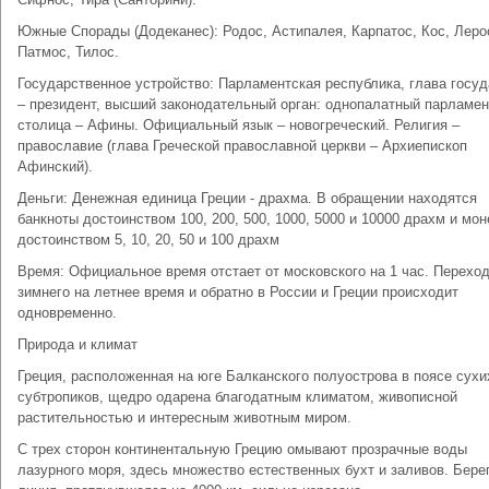
Южные Спорады (Додеканес): Родос, Астипалея, Карпатос, Кос, Леро
Патмос, Тилос.
Государственное устройство: Парламентская республика, глава госу
– президент, высший законодательный орган: однопалатный парламен
столица – Афины. Официальный язык – новогреческий. Религия –
православие (глава Греческой православной церкви – Архиепископ
Афинский).
Деньги: Денежная единица Греции - драхма. В обращении находятся
банкноты достоинством 100, 200, 500, 1000, 5000 и 10000 драхм и мо
достоинством 5, 10, 20, 50 и 100 драхм
Время: Официальное время отстает от московского на 1 час. Переход
зимнего на летнее время и обратно в России и Греции происходит
одновременно.
Природа и климат
Греция, расположенная на юге Балканского полуострова в поясе сухи
субтропиков, щедро одарена благодатным климатом, живописной
растительностью и интересным животным миром.
С трех сторон континентальную Грецию омывают прозрачные воды
лазурного моря, здесь множество естественных бухт и заливов. Бере